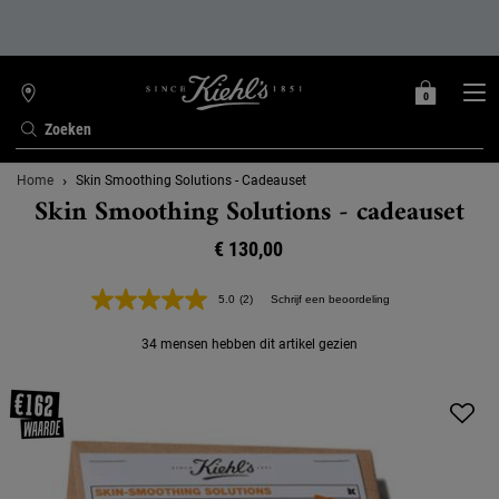
0
MIJN
0 PRODUCT
WINKELZOEKER
MANDJE
Zoeken
Hoofdinhoud
Home
Skin Smoothing Solutions - Cadeauset
Skin Smoothing Solutions - cadeauset
€ 130,00
5.0
(2)
Schrijf een beoordeling
Lees
2
beoordelingen.
34 mensen hebben dit artikel gezien
Dezelfde
paginalink.