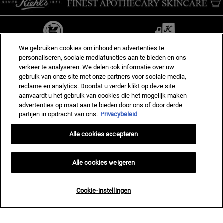
28 DAGEN TEVREDENHEID GARANTIE
GRATIS LEVERING VANAF €60
We gebruiken cookies om inhoud en advertenties te
personaliseren, sociale mediafuncties aan te bieden en ons
verkeer te analyseren. We delen ook informatie over uw
gebruik van onze site met onze partners voor sociale media,
5 GRATIS SAMPLES BIJ ELKE
EXCLUSIEVE AANBIEDINGEN
reclame en analytics. Doordat u verder klikt op deze site
BESTELLING
aanvaardt u het gebruik van cookies die het mogelijk maken
advertenties op maat aan te bieden door ons of door derde
Navigatie voettekst
partijen in opdracht van ons.
Privacybeleid
CONTACT
KLANTENSERVICE
Alle cookies accepteren
Email ons
Bestelstatus
Alle cookies weigeren
Bel +31 23 8080 114
FAQs
9:00 — 21:00 (Ma-Za)
Verzending
Cookie-instellingen
Retouren
Vind een winkel