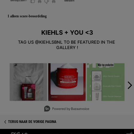
KIEHLS + YOU <3
TAG US @KIEHLSBNL TO BE FEATURED IN THE 
GALLERY !
Media Carousel - Carousel with product photos. Use the previous an
Slidepanel 1 of 5, Showing items 1 to 3 of 15.
TERUG NAAR DE VORIGE PAGINA