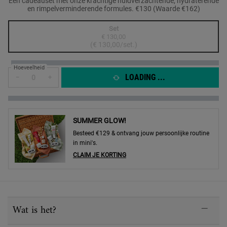
Een cadeauset met onze krachtige huidverzachtende, hydraterende
en rimpelverminderende formules. €130 (Waarde €162)
One formaat only
Set
€ 130,00
Geselecteerd
De productvariant is niet in voorraad, {0}
, 1 of 1
(€ 130,00/set.)
Hoeveelheid
LOADING ...
−
+
SUMMER GLOW!
Besteed €129 & ontvang jouw persoonlijke routine
in mini's.
CLAIM JE KORTING
PDP Sections Accordion
Wat is het?