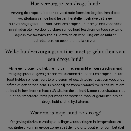
Hoe verzorg je een droge huid?
Verzorg de droge huid door op voedende formules te gebruiken die de
vochtbalans van de huid helpen herstellen. Behalve dat je een
huidverzorgingsroutine start voor een droge huid moet je ook voedzame
maaltijden eten, voldoende slapen en de huid beschermen tegen externe
agressieve factoren zoals UV-stralen en vervuiling om de huid er
gehydrateerd en gezond uit te laten zien.
Welke huidverzorgingsroutine moet je gebruiken voor
een droge huid?
Als je een droge huid hebt, reinig dan met een mild en weinig schuimend
reinigingsproduct gevolgd door een alcoholvrije toner. Een droge huid kan
baat hebben bij een
hydraterend serum
of gezichtsolie naast een voedende
crème of gezichtsbalsem. Een
dagelijkse zonnebrandcrème
is een must om
de huid te beschermen tegen UV-stralen die de huid kunnen beschadigen. Je
kunt ook meerdere keren per week een voedend masker gebruiken om de
droge huid snel te hydrateren.
Waarom is mijn huid zo droog?
Omgevingsfactoren zoals plotselinge veranderingen in temperatuur en
vochtigheid kunnen ervoor zorgen dat de huid uitdroogt en oncomfortabel