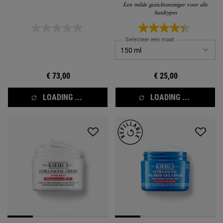
Een milde gezichtsreiniger voor alle
huidtypes
Selecteer een maat
€ 73,00
€ 25,00
LOADING ...
LOADING ...