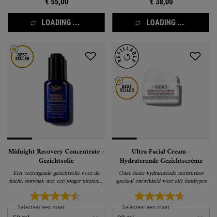
€ 55,00
€ 38,00
LOADING ...
LOADING ...
Midnight Recovery Concentrate -
Ultra Facial Cream -
Gezichtsolie
Hydraterende Gezichtscrème
Een verzorgende gezichtsolie voor de
Onze beste hydraterende moisturizer
nacht, ontwaak met een jonger uitziende
speciaal ontwikkeld voor alle huidtypes
huid
Selecteer een maat
Selecteer een maat