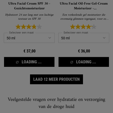
Ultra Facial Cream SPF 30 -
Ultra Facial Oil-Free Gel-Cream
Gezichtsmoisturizer
Moisturizer -
Glansverminderende, olievrije,
Hydrateert 24 uur lang met een luchtige
Een verkoelende gel moisturizer die
vochtinbrengende gelcrème
textuur en SPF 30
overmatig glimmen tegengaat, voor een
normale en vette huid
Selecteer een maat
Selecteer een maat
€ 37,00
€ 36,00
LOADING ...
LOADING ...
LAAD 12 MEER PRODUCTEN
Veelgestelde vragen over hydratatie en verzorging
van de droge huid