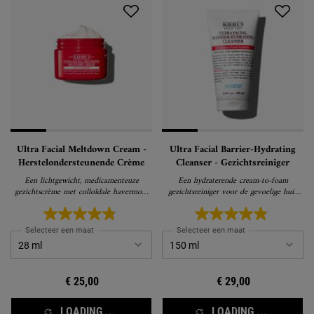
Ultra Facial Meltdown Cream -
Ultra Facial Barrier-Hydrating
Herstelondersteunende Crème
Cleanser - Gezichtsreiniger
Een lichtgewicht, medicamenteuze
Een hydraterende cream-to-foam
gezichtscrème met colloïdale havermout
gezichtsreiniger voor de gevoelige huid
en α-Bisabolol die werkt om extreem
die onzuiverheden verwijdert zonder de
droge, gevoelige huid te verlichten en te
huid uit te drogen.
herstellen.
Selecteer een maat
Selecteer een maat
€ 25,00
€ 29,00
LOADING ...
LOADING ...