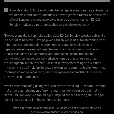
Ik verklaar dat ik 16 jaar of ouder ben en gepersonaliseerde aanbiedingen
via directe e-mailcommunicatie wil ontvangen van Kiehl’s, onderdeel van
L’Oréal Benelux, evenals gepersonaliseerde advertenties van L’Oréal
*
Benelux-merken op partnerwebsites en sociale netwerken.
*De gegevens die je verstrekt, zullen door L'Oréal Benelux worden gebruikt om
je account te beheren. Deze gegevens zullen, als je daar toestemming voor
hebt gegeven, ook gebruikt worden om je profiel te verrijken en je
gepersonaliseerde aanbiedingen te doen via directe communicatie van
Kiehl's, evenals via advertenties van haar verschillende merken op
partnerwebsites en sociale netwerken, en om de prestaties van onze
marketingactiviteiten te meten. Je kunt jouw toestemming te allen tijde
intrekken via de afmeldlink in onze elektronische communicatie. Voor meer
informatie over de verwerking van jouw gegevens en rechten kun je ons
privacybeleid
raadplegen.
*Welkomstaanbieding geldig voor een eerste bestelling. Niet cumuleerbaar
met andere aanbiedingen of promoties, maar wel cumuleerbaar met «
Cadeau bij aankoop » aanbiedingen. Beperkt tot één keer te gebruiken per
klant. Niet geldig op limited editions en bundels.
Deze site wordt beschermd door Cloudflare en het privacybeleid en de
gebruiksvoorwaarden zijn van toepassing.