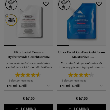
Ultra Facial Cream -
Ultra Facial Oil-Free Gel-Cream
Hydraterende Gezichtscrème
Moisturizer -
Glansverminderende, olievrije,
Onze beste hydraterende moisturizer
Een verkoelende gel moisturizer die
vochtinbrengende gelcrème
speciaal ontwikkeld voor alle huidtypes
overmatig glimmen tegengaat, voor een
normale en vette huid
Selecteer een maat
Selecteer een maat
€ 67,00
€ 67,00
LOADING ...
LOADING ...