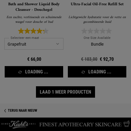
Bath and Shower Liquid Body
Ultra-Facial Oil-Free Refill Set
Cleanser - Douchegel
Een zachte, verfrissende en schuimende
Lichtgewicht hydratatie voor de vette en
wasgel voor douche of bad
gecombineerde huid
Selecteer een maat
One Size Available
Bundle
€ 66,00
Oude prijs
€ 103,00
Nieuwe prijs
€ 92,70
LOADING ...
LOADING ...
LAAD 1 MEER PRODUCTEN
TERUG NAAR NIEUW