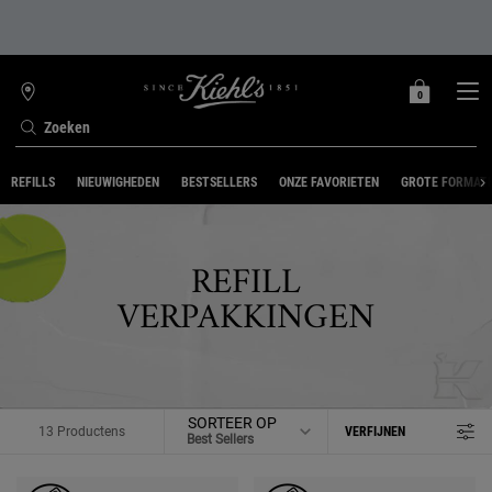
0
MIJN
0 PRODUCT
WINKELZOEKER
MANDJE
Zoeken
Hoofdinhoud
REFILLS
NIEUWIGHEDEN
BESTSELLERS
ONZE FAVORIETEN
GROTE FORMAT
REFILL
VERPAKKINGEN
SORTEER OP
13 Productens
VERFIJNEN
FILTER MENU