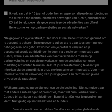
Aanmelden Nieuwsbrief
*
Ik verklaar dat ik 16 jaar of ouder ben en gepersonaliseerde aanbiedingen
via directe e-mailcommunicatie wil ontvangen van Kiehl’s, onderdeel van
L’Oréal Benelux, evenals gepersonaliseerde advertenties van L’Oréal
*
Benelux-merken op partnerwebsites en sociale netwerken.
*De gegevens die je verstrekt, zullen door L'Oréal Benelux worden gebruikt om
je account te beheren. Deze gegevens zullen, als je daar toestemming voor
hebt gegeven, ook gebruikt worden om je profiel te verrijken en je
gepersonaliseerde aanbiedingen te doen via directe communicatie van
Kiehl's, evenals via advertenties van haar verschillende merken op
partnerwebsites en sociale netwerken, en om de prestaties van onze
marketingactiviteiten te meten. Je kunt jouw toestemming te allen tijde
intrekken via de afmeldlink in onze elektronische communicatie. Voor meer
informatie over de verwerking van jouw gegevens en rechten kun je ons
privacybeleid
raadplegen.
*Welkomstaanbieding geldig voor een eerste bestelling. Niet cumuleerbaar
met andere aanbiedingen of promoties, maar wel cumuleerbaar met «
Cadeau bij aankoop » aanbiedingen. Beperkt tot één keer te gebruiken per
klant. Niet geldig op limited editions en bundels.
Deze site wordt beschermd door Cloudflare en het privacybeleid en de