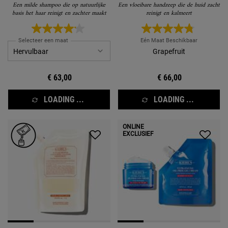
Een milde shampoo die op natuurlijke
Een vloeibare handzeep die de huid zacht
basis het haar reinigt en zachter maakt
reinigt en kalmeert
Selecteer een maat
Eén Maat Beschikbaar
Grapefruit
€ 63,00
€ 66,00
LOADING ...
LOADING ...
ONLINE
EXCLUSIEF