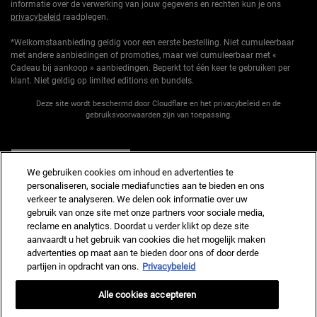
informatie over de verwerking van jouw gegevens en rechten kun je ons
privacybeleid
raadplegen.
*Welkomstaanbieding geldig voor een eerste bestelling. Niet cumuleerbaar
met andere aanbiedingen of promoties, maar wel cumuleerbaar met «
Cadeau bij aankoop » aanbiedingen. Beperkt tot één keer te gebruiken per
klant. Niet geldig op limited editions en bundels.
Deze site wordt beschermd door Cloudflare en het privacybeleid en de
gebruiksvoorwaarden zijn van toepassing.
AANMELDEN
We gebruiken cookies om inhoud en advertenties te
personaliseren, sociale mediafuncties aan te bieden en ons
verkeer te analyseren. We delen ook informatie over uw
gebruik van onze site met onze partners voor sociale media,
reclame en analytics. Doordat u verder klikt op deze site
Fabrikantinformatie
aanvaardt u het gebruik van cookies die het mogelijk maken
advertenties op maat aan te bieden door ons of door derde
KIEHL'S
14, rue Royale - 75008 Paris France
partijen in opdracht van ons.
Privacybeleid
kiehls@nl.oaccare.com
Alle cookies accepteren
AANKOOPOPTIE