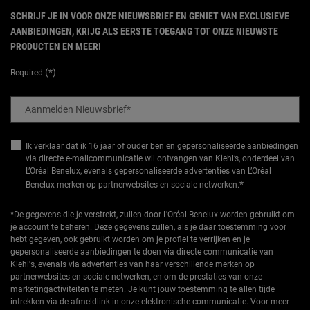
SCHRIJF JE IN VOOR ONZE NIEUWSBRIEF EN GENIET VAN EXCLUSIEVE
AANBIEDINGEN, KRIJG ALS EERSTE TOEGANG TOT ONZE NIEUWSTE
PRODUCTEN EN MEER!
(*)
Required
Aanmelden Nieuwsbrief
*
Ik verklaar dat ik 16 jaar of ouder ben en gepersonaliseerde aanbiedingen
via directe e-mailcommunicatie wil ontvangen van Kiehl’s, onderdeel van
L’Oréal Benelux, evenals gepersonaliseerde advertenties van L’Oréal
*
Benelux-merken op partnerwebsites en sociale netwerken.
*De gegevens die je verstrekt, zullen door L'Oréal Benelux worden gebruikt om
je account te beheren. Deze gegevens zullen, als je daar toestemming voor
hebt gegeven, ook gebruikt worden om je profiel te verrijken en je
gepersonaliseerde aanbiedingen te doen via directe communicatie van
Kiehl's, evenals via advertenties van haar verschillende merken op
partnerwebsites en sociale netwerken, en om de prestaties van onze
marketingactiviteiten te meten. Je kunt jouw toestemming te allen tijde
intrekken via de afmeldlink in onze elektronische communicatie. Voor meer