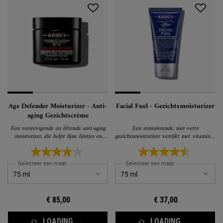
Age Defender Moisturizer - Anti-
Facial Fuel - Gezichtsmoisturizer
aging Gezichtscrème
Een verstevigende en liftende anti-aging
Een stimulerende, niet-vette
moisturizer, die helpt fijne lijntjes en
gezichtsmoisturizer verrijkt met vitamines,
rimpels zichtbaar te verminderen
geeft je huid energie
Selecteer een maat
Selecteer een maat
€ 85,00
€ 37,00
LOADING ...
LOADING ...