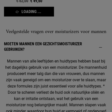
Oude prijs
€ 62,00
Nieuwe prijs
€ 49,60
LOADING ...
Veelgestelde vragen over moisturizers voor mannen
MOETEN MANNEN EEN GEZICHTSMOISTURIZER
GEBRUIKEN?
Mannen van alle leeftijden en huidtypes hebben baat bij
het dagelijks gebruik van een moisturizer. De mannenhuid
produceert meer talg dan die van vrouwen, dus mannen
zijn vaak geneigd om een moisturizer over te slaan, maar
deze formules zijn juist essentieel voor alle huidtypes. *
Door te scheren verliest de huid ook natuurlijke oliën en
kan er irritatie ontstaan, wat het gebruik van een
moisturizer nog belangrijker maakt. Mannen slapen vaak
ook minder, waardoor hun huid er vermoeid of ondervoed