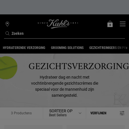
0
MIJN
0 PRODUCT
WINKELZOEKER
MANDJE
Zoeken
Hoofdinhoud
HYDRATERENDE VERZORGING
GROOMING SOLUTIONS
GEZICHTREINIGERS EN PRE
GEZICHTSVERZORGIN
Hydrateer dag en nacht met
vochtinbrengende gezichtscrèmes die
speciaal voor de mannenhuid zijn
samengesteld.
SORTEER OP
3 Productens
VERFIJNEN
FILTER MENU