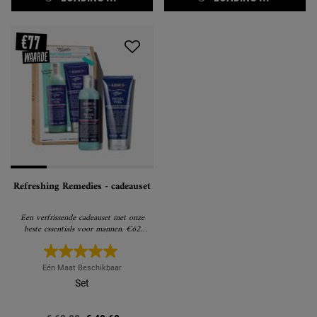
Refreshing Remedies - cadeauset
Een verfrissende cadeauset met onze
beste essentials voor mannen. €62
(Waarde € 77)
Eén Maat Beschikbaar
Set