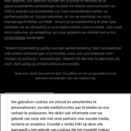
hebt gegeven, ook gebruikt worden om je profiel te verrijken en je
gepersonaliseerde aanbiedingen te doen via directe communicatie van
Kiehl's, evenals via advertenties van haar verschillende merken op
partnerwebsites en sociale netwerken, en om de prestaties van onze
marketingactiviteiten te meten. Je kunt jouw toestemming te allen tijde
intrekken via de afmeldlink in onze elektronische communicatie. Voor meer
informatie over de verwerking van jouw gegevens en rechten kun je ons
privacybeleid
raadplegen.
*Welkomstaanbieding geldig voor een eerste bestelling. Niet cumuleerbaar
met andere aanbiedingen of promoties, maar wel cumuleerbaar met «
Cadeau bij aankoop » aanbiedingen. Beperkt tot één keer te gebruiken per
klant. Niet geldig op limited editions en bundels.
Deze site wordt beschermd door Cloudflare en het privacybeleid en de
gebruiksvoorwaarden zijn van toepassing.
AANMELDEN
We gebruiken cookies om inhoud en advertenties te
personaliseren, sociale mediafuncties aan te bieden en ons
verkeer te analyseren. We delen ook informatie over uw
gebruik van onze site met onze partners voor sociale media,
reclame en analytics. Doordat u verder klikt op deze site
Fabrikantinformatie
aanvaardt u het gebruik van cookies die het mogelijk maken