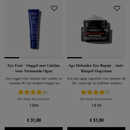
Eye Fuel - Ooggel met Cafeïne
Age Defender Eye Repair - Anti-
voor Vermoeide Ogen
Rimpel Oogcrème
Een ooggel voor mannen met cafeïne en
Een anti-aging oogcrème voor mannen die
vitamine B3 om donkere kringen en
lift, verstevigt en zichtbaar donkere
wallen onder de ogen te verminderen
kringen vermindert
Eén Maat Beschikbaar
Eén Maat Beschikbaar
15ml
14 ml
€ 31,00
€ 51,00