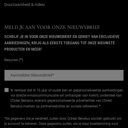
Duurzaamheid & milieu
MELD JE AAN VOOR ONZE NIEUWSBRIEF
SCHRIJF JE IN VOOR ONZE NIEUWSBRIEF EN GENIET VAN EXCLUSIEVE
AANBIEDINGEN, KRIJG ALS EERSTE TOEGANG TOT ONZE NIEUWSTE
PRODUCTEN EN MEER!
(*)
Required
Aanmelden Nieuwsbrief
*
Ik verklaar dat ik 16 jaar of ouder ben en gepersonaliseerde aanbiedingen
via directe e-mailcommunicatie wil ontvangen van Kiehl’s, onderdeel van
L’Oréal Benelux, evenals gepersonaliseerde advertenties van L’Oréal
*
Benelux-merken op partnerwebsites en sociale netwerken.
*De gegevens die je verstrekt, zullen door L'Oréal Benelux worden gebruikt om
je account te beheren. Deze gegevens zullen, als je daar toestemming voor