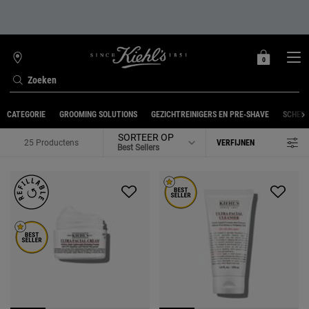
0
MIJN
0 PRODUCT
WINKELZOEKER
MANDJE
Zoeken
Hoofdinhoud
CATEGORIE
GROOMING SOLUTIONS
GEZICHTREINIGERS EN PRE-SHAVE
SCHER
SORTEER OP
25 Productens
VERFIJNEN
FILTER MENU