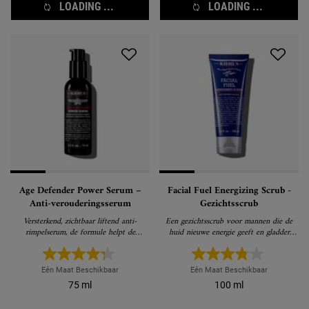
LOADING ...
LOADING ...
Age Defender Power Serum –
Facial Fuel Energizing Scrub -
Anti-verouderingsserum
Gezichtsscrub
Versterkend, zichtbaar liftend anti-
Een gezichtsscrub voor mannen die de
rimpelserum, de formule helpt de
huid nieuwe energie geeft en gladder
verslappende huid zichtbaar verstevigen
maakt
en rimpels verminderen
Eén Maat Beschikbaar
Eén Maat Beschikbaar
75 ml
100 ml