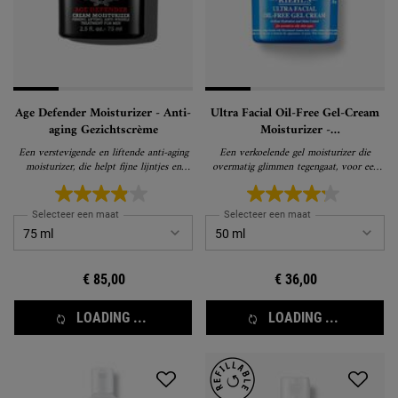
Age Defender Moisturizer - Anti-
Ultra Facial Oil-Free Gel-Cream
aging Gezichtscrème
Moisturizer -
Glansverminderende, olievrije,
Een verstevigende en liftende anti-aging
Een verkoelende gel moisturizer die
vochtinbrengende gelcrème
moisturizer, die helpt fijne lijntjes en
overmatig glimmen tegengaat, voor een
rimpels zichtbaar te verminderen
normale en vette huid
Selecteer een maat
Selecteer een maat
€ 85,00
€ 36,00
LOADING ...
LOADING ...