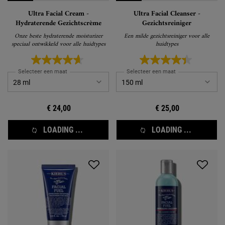
Ultra Facial Cream -
Ultra Facial Cleanser -
Hydraterende Gezichtscrème
Gezichtsreiniger
Onze beste hydraterende moisturizer
Een milde gezichtsreiniger voor alle
speciaal ontwikkeld voor alle huidtypes
huidtypes
Selecteer een maat
Selecteer een maat
€ 24,00
€ 25,00
LOADING ...
LOADING ...