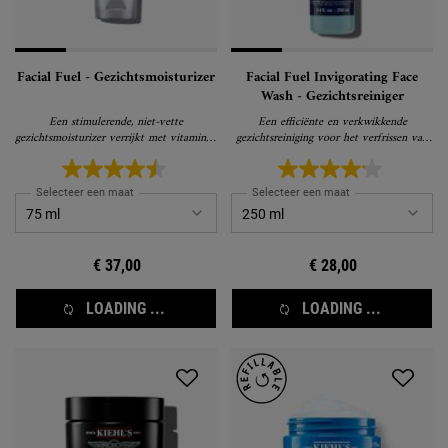
Facial Fuel - Gezichtsmoisturizer
Facial Fuel Invigorating Face
Wash - Gezichtsreiniger
Een stimulerende, niet-vette
Een efficiënte en verkwikkende
gezichtsmoisturizer verrijkt met vitamines,
gezichtsreiniging voor het verfrissen van
geeft je huid energie
de huid
Selecteer een maat
Selecteer een maat
€ 37,00
€ 28,00
LOADING ...
LOADING ...