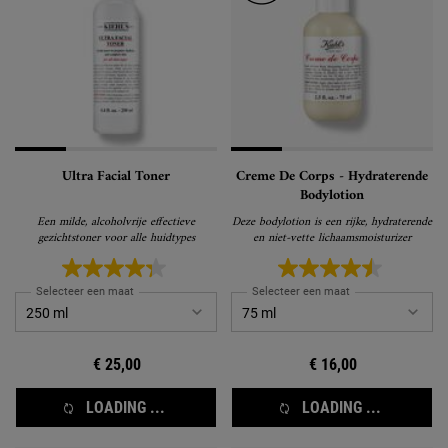
Ultra Facial Toner
Creme De Corps - Hydraterende
Bodylotion
Een milde, alcoholvrije effectieve
Deze bodylotion is een rijke, hydraterende
gezichtstoner voor alle huidtypes
en niet-vette lichaamsmoisturizer
Selecteer een maat
Selecteer een maat
€ 25,00
€ 16,00
LOADING ...
LOADING ...