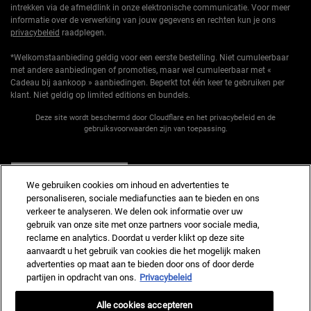
intrekken via de afmeldlink in onze elektronische communicatie. Voor meer
informatie over de verwerking van jouw gegevens en rechten kun je ons
privacybeleid
raadplegen.
*Welkomstaanbieding geldig voor een eerste bestelling. Niet cumuleerbaar
met andere aanbiedingen of promoties, maar wel cumuleerbaar met «
Cadeau bij aankoop » aanbiedingen. Beperkt tot één keer te gebruiken per
klant. Niet geldig op limited editions en bundels.
Deze site wordt beschermd door Cloudflare en het privacybeleid en de
gebruiksvoorwaarden zijn van toepassing.
AANMELDEN
We gebruiken cookies om inhoud en advertenties te
personaliseren, sociale mediafuncties aan te bieden en ons
verkeer te analyseren. We delen ook informatie over uw
gebruik van onze site met onze partners voor sociale media,
reclame en analytics. Doordat u verder klikt op deze site
Fabrikantinformatie
aanvaardt u het gebruik van cookies die het mogelijk maken
advertenties op maat aan te bieden door ons of door derde
KIEHL'S
14, rue Royale - 75008 Paris France
partijen in opdracht van ons.
Privacybeleid
kiehls@nl.oaccare.com
Alle cookies accepteren