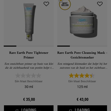
Rare Earth Pore Tightener
Rare Earth Pore Cleansing Mask -
Primer
Gezichtsmasker
Een onzichtbare primer op basis van klei
Een reinigend kleimasker dat helpt bij het
die de zichtbaarheid van poriën helpt te
zuiveren van de huid en het zichtbaar
verminderen en helpt de huid te
verkleinen van de poriën
egaliseren, hydrateren en kalmeren.
Eén Maat Beschikbaar
Eén Maat Beschikbaar
30 ml
125 ml
€ 35,00
€ 43,00
LOADING ...
LOADING ...