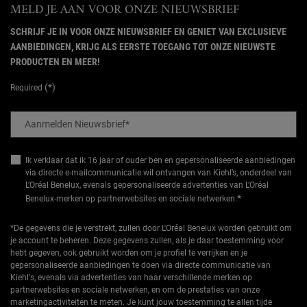
MELD JE AAN VOOR ONZE NIEUWSBRIEF
SCHRIJF JE IN VOOR ONZE NIEUWSBRIEF EN GENIET VAN EXCLUSIEVE
AANBIEDINGEN, KRIJG ALS EERSTE TOEGANG TOT ONZE NIEUWSTE
PRODUCTEN EN MEER!
(*)
Required
Aanmelden Nieuwsbrief
*
Ik verklaar dat ik 16 jaar of ouder ben en gepersonaliseerde aanbiedingen
via directe e-mailcommunicatie wil ontvangen van Kiehl’s, onderdeel van
L’Oréal Benelux, evenals gepersonaliseerde advertenties van L’Oréal
*
Benelux-merken op partnerwebsites en sociale netwerken.
*De gegevens die je verstrekt, zullen door L'Oréal Benelux worden gebruikt om
je account te beheren. Deze gegevens zullen, als je daar toestemming voor
hebt gegeven, ook gebruikt worden om je profiel te verrijken en je
gepersonaliseerde aanbiedingen te doen via directe communicatie van
Kiehl's, evenals via advertenties van haar verschillende merken op
partnerwebsites en sociale netwerken, en om de prestaties van onze
marketingactiviteiten te meten. Je kunt jouw toestemming te allen tijde