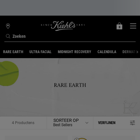
0
MIJN
0 PRODUCT
WINKELZOEKER
MANDJE
Zoeken
Hoofdinhoud
RARE EARTH
ULTRA FACIAL
MIDNIGHT RECOVERY
CALENDULA
DERMATOL
RARE EARTH
SORTEER OP
4 Productens
VERFIJNEN
FILTER MENU