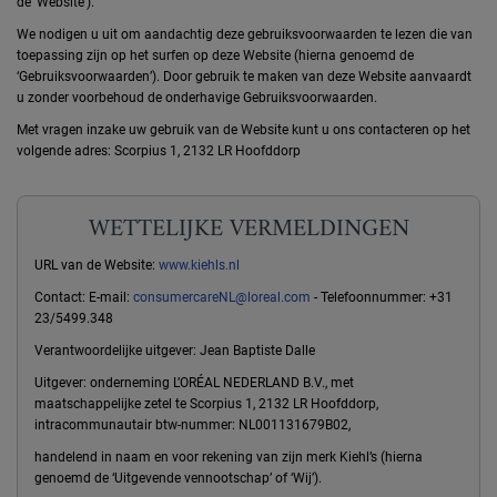
de ‘Website’).
We nodigen u uit om aandachtig deze gebruiksvoorwaarden te lezen die van
toepassing zijn op het surfen op deze Website (hierna genoemd de
‘Gebruiksvoorwaarden’). Door gebruik te maken van deze Website aanvaardt
u zonder voorbehoud de onderhavige Gebruiksvoorwaarden.
Met vragen inzake uw gebruik van de Website kunt u ons contacteren op het
volgende adres: Scorpius 1, 2132 LR Hoofddorp
WETTELIJKE VERMELDINGEN
URL van de Website:
www.kiehls.nl
Contact: E-mail:
consumercareNL@loreal.com
- Telefoonnummer: +31
23/5499.348
Verantwoordelijke uitgever: Jean Baptiste Dalle
Uitgever: onderneming L’ORÉAL NEDERLAND B.V., met
maatschappelijke zetel te Scorpius 1, 2132 LR Hoofddorp,
intracommunautair btw-nummer: NL001131679B02,
handelend in naam en voor rekening van zijn merk Kiehl’s (hierna
genoemd de ‘Uitgevende vennootschap’ of ‘Wij’).