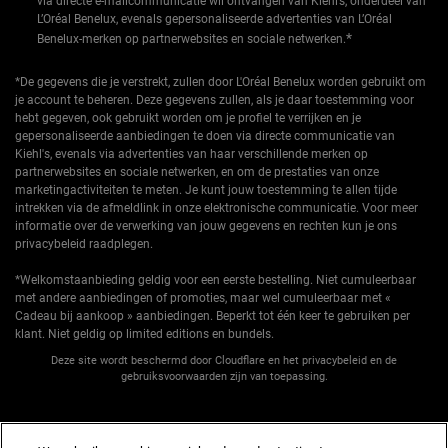
via directe e-mailcommunicatie wil ontvangen van Kiehl’s, onderdeel van
L’Oréal Benelux, evenals gepersonaliseerde advertenties van L’Oréal
*
Benelux-merken op partnerwebsites en sociale netwerken.
*De gegevens die je verstrekt, zullen door L'Oréal Benelux worden gebruikt om
je account te beheren. Deze gegevens zullen, als je daar toestemming voor
hebt gegeven, ook gebruikt worden om je profiel te verrijken en je
gepersonaliseerde aanbiedingen te doen via directe communicatie van
Kiehl's, evenals via advertenties van haar verschillende merken op
partnerwebsites en sociale netwerken, en om de prestaties van onze
marketingactiviteiten te meten. Je kunt jouw toestemming te allen tijde
intrekken via de afmeldlink in onze elektronische communicatie. Voor meer
informatie over de verwerking van jouw gegevens en rechten kun je ons
privacybeleid
raadplegen.
*Welkomstaanbieding geldig voor een eerste bestelling. Niet cumuleerbaar
met andere aanbiedingen of promoties, maar wel cumuleerbaar met «
Cadeau bij aankoop » aanbiedingen. Beperkt tot één keer te gebruiken per
klant. Niet geldig op limited editions en bundels.
Deze site wordt beschermd door Cloudflare en het privacybeleid en de
gebruiksvoorwaarden zijn van toepassing.
AANMELDEN