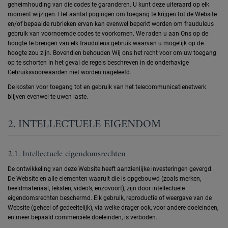
geheimhouding van die codes te garanderen. U kunt deze uiteraard op elk
moment wijzigen. Het aantal pogingen om toegang te krijgen tot de Website
en/of bepaalde rubrieken ervan kan evenwel beperkt worden om frauduleus
gebruik van voornoemde codes te voorkomen. We raden u aan Ons op de
hoogte te brengen van elk frauduleus gebruik waarvan u mogelijk op de
hoogte zou zijn. Bovendien behouden Wij ons het recht voor om uw toegang
op te schorten in het geval de regels beschreven in de onderhavige
Gebruiksvoorwaarden niet worden nageleefd.
De kosten voor toegang tot en gebruik van het telecommunicatienetwerk
blijven evenwel te uwen laste.
2. INTELLECTUELE EIGENDOM
2.1. Intellectuele eigendomsrechten
De ontwikkeling van deze Website heeft aanzienlijke investeringen gevergd.
De Website en alle elementen waaruit die is opgebouwd (zoals merken,
beeldmateriaal, teksten, video’s, enzovoort), zijn door intellectuele
eigendomsrechten beschermd. Elk gebruik, reproductie of weergave van de
Website (geheel of gedeeltelijk), via welke drager ook, voor andere doeleinden,
en meer bepaald commerciële doeleinden, is verboden.