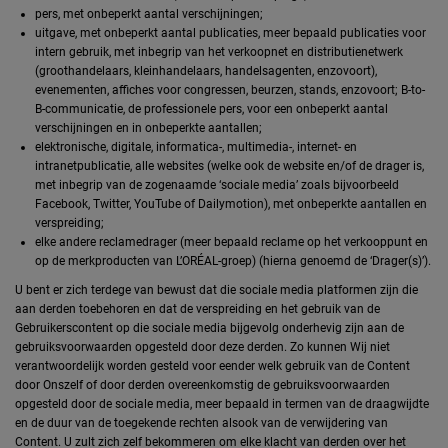
pers, met onbeperkt aantal verschijningen;
uitgave, met onbeperkt aantal publicaties, meer bepaald publicaties voor
intern gebruik, met inbegrip van het verkoopnet en distributienetwerk
(groothandelaars, kleinhandelaars, handelsagenten, enzovoort),
evenementen, affiches voor congressen, beurzen, stands, enzovoort; B-to-
B-communicatie, de professionele pers, voor een onbeperkt aantal
verschijningen en in onbeperkte aantallen;
elektronische, digitale, informatica-, multimedia-, internet- en
intranetpublicatie, alle websites (welke ook de website en/of de drager is,
met inbegrip van de zogenaamde ‘sociale media’ zoals bijvoorbeeld
Facebook, Twitter, YouTube of Dailymotion), met onbeperkte aantallen en
verspreiding;
elke andere reclamedrager (meer bepaald reclame op het verkooppunt en
op de merkproducten van L’ORÉAL-groep) (hierna genoemd de ‘Drager(s)’).
U bent er zich terdege van bewust dat die sociale media platformen zijn die
aan derden toebehoren en dat de verspreiding en het gebruik van de
Gebruikerscontent op die sociale media bijgevolg onderhevig zijn aan de
gebruiksvoorwaarden opgesteld door deze derden. Zo kunnen Wij niet
verantwoordelijk worden gesteld voor eender welk gebruik van de Content
door Onszelf of door derden overeenkomstig de gebruiksvoorwaarden
opgesteld door de sociale media, meer bepaald in termen van de draagwijdte
en de duur van de toegekende rechten alsook van de verwijdering van
Content. U zult zich zelf bekommeren om elke klacht van derden over het