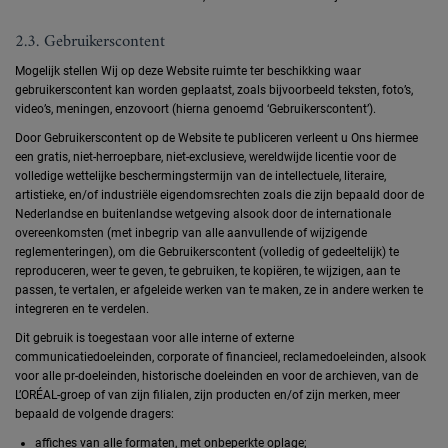
2.3. Gebruikerscontent
Mogelijk stellen Wij op deze Website ruimte ter beschikking waar
gebruikerscontent kan worden geplaatst, zoals bijvoorbeeld teksten, foto’s,
video’s, meningen, enzovoort (hierna genoemd ‘Gebruikerscontent’).
Door Gebruikerscontent op de Website te publiceren verleent u Ons hiermee
een gratis, niet-herroepbare, niet-exclusieve, wereldwijde licentie voor de
volledige wettelijke beschermingstermijn van de intellectuele, literaire,
artistieke, en/of industriële eigendomsrechten zoals die zijn bepaald door de
Nederlandse en buitenlandse wetgeving alsook door de internationale
overeenkomsten (met inbegrip van alle aanvullende of wijzigende
reglementeringen), om die Gebruikerscontent (volledig of gedeeltelijk) te
reproduceren, weer te geven, te gebruiken, te kopiëren, te wijzigen, aan te
passen, te vertalen, er afgeleide werken van te maken, ze in andere werken te
integreren en te verdelen.
Dit gebruik is toegestaan voor alle interne of externe
communicatiedoeleinden, corporate of financieel, reclamedoeleinden, alsook
voor alle pr-doeleinden, historische doeleinden en voor de archieven, van de
L’ORÉAL-groep of van zijn filialen, zijn producten en/of zijn merken, meer
bepaald de volgende dragers:
affiches van alle formaten, met onbeperkte oplage;