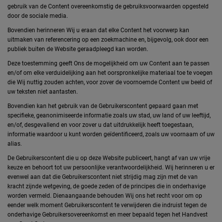
gebruik van de Content overeenkomstig de gebruiksvoorwaarden opgesteld
door de sociale media.
Bovendien herinneren Wij u eraan dat elke Content het voorwerp kan
uitmaken van referencering op een zoekmachine en, bijgevolg, ook door een
publiek buiten de Website geraadpleegd kan worden.
Deze toestemming geeft Ons de mogelijkheid om uw Content aan te passen
en/of om elke verduidelijking aan het oorspronkelijke materiaal toe te voegen
die Wij nuttig zouden achten, voor zover de voornoemde Content uw beeld of
uw teksten niet aantasten.
Bovendien kan het gebruik van de Gebruikerscontent gepaard gaan met
specifieke, geanonimiseerde informatie zoals uw stad, uw land of uw leeftijd,
en/of, desgevallend en voor zover u dat uitdrukkelijk heeft toegestaan,
informatie waardoor u kunt worden geïdentificeerd, zoals uw voornaam of uw
alias.
De Gebruikerscontent die u op deze Website publiceert, hangt af van uw vrije
keuze en behoort tot uw persoonlijke verantwoordelijkheid. Wij herinneren u er
evenwel aan dat die Gebruikerscontent niet strijdig mag zijn met de van
kracht zijnde wetgeving, de goede zeden of de principes die in onderhavige
worden vermeld. Dienaangaande behouden Wij ons het recht voor om op
eender welk moment Gebruikerscontent te verwijderen die indruist tegen de
onderhavige Gebruikersovereenkomst en meer bepaald tegen het Handvest