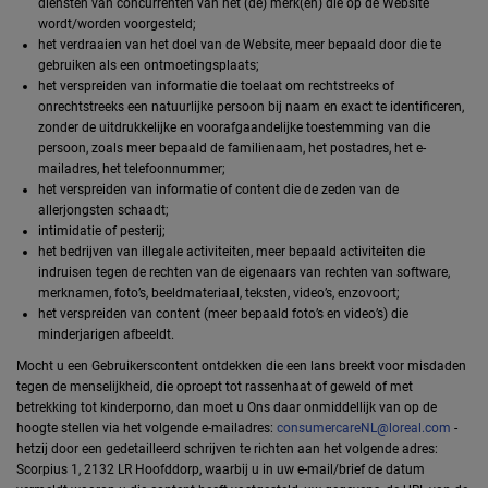
diensten van concurrenten van het (de) merk(en) die op de Website
wordt/worden voorgesteld;
het verdraaien van het doel van de Website, meer bepaald door die te
gebruiken als een ontmoetingsplaats;
het verspreiden van informatie die toelaat om rechtstreeks of
onrechtstreeks een natuurlijke persoon bij naam en exact te identificeren,
zonder de uitdrukkelijke en voorafgaandelijke toestemming van die
persoon, zoals meer bepaald de familienaam, het postadres, het e-
mailadres, het telefoonnummer;
het verspreiden van informatie of content die de zeden van de
allerjongsten schaadt;
intimidatie of pesterij;
het bedrijven van illegale activiteiten, meer bepaald activiteiten die
indruisen tegen de rechten van de eigenaars van rechten van software,
merknamen, foto’s, beeldmateriaal, teksten, video’s, enzovoort;
het verspreiden van content (meer bepaald foto’s en video’s) die
minderjarigen afbeeldt.
Mocht u een Gebruikerscontent ontdekken die een lans breekt voor misdaden
tegen de menselijkheid, die oproept tot rassenhaat of geweld of met
betrekking tot kinderporno, dan moet u Ons daar onmiddellijk van op de
hoogte stellen via het volgende e-mailadres:
consumercareNL@loreal.com
-
hetzij door een gedetailleerd schrijven te richten aan het volgende adres:
Scorpius 1, 2132 LR Hoofddorp, waarbij u in uw e-mail/brief de datum