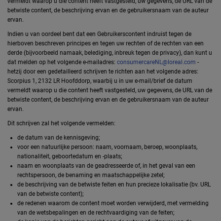
vermeldt waarop u die content heeft vastgesteld, uw gegevens, de URL van de
betwiste content, de beschrijving ervan en de gebruikersnaam van de auteur
ervan.
Indien u van oordeel bent dat een Gebruikerscontent indruist tegen de
hierboven beschreven principes en tegen uw rechten of de rechten van een
derde (bijvoorbeeld namaak, belediging, inbreuk tegen de privacy), dan kunt u
dat melden op het volgende e-mailadres:
consumercareNL@loreal.com
-
hetzij door een gedetailleerd schrijven te richten aan het volgende adres:
Scorpius 1, 2132 LR Hoofddorp, waarbij u in uw e-mail/brief de datum
vermeldt waarop u die content heeft vastgesteld, uw gegevens, de URL van de
betwiste content, de beschrijving ervan en de gebruikersnaam van de auteur
ervan.
Dit schrijven zal het volgende vermelden:
de datum van de kennisgeving;
voor een natuurlijke persoon: naam, voornaam, beroep, woonplaats,
nationaliteit, geboortedatum en -plaats;
naam en woonplaats van de geadresseerde of, in het geval van een
rechtspersoon, de benaming en maatschappelijke zetel;
de beschrijving van de betwiste feiten en hun precieze lokalisatie (bv. URL
van de betwiste content);
de redenen waarom de content moet worden verwijderd, met vermelding
van de wetsbepalingen en de rechtvaardiging van de feiten;