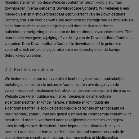
Mogelijk stellen Wij op deze Website content ter beschikking die u mag
downloaden (hierna genoemd ‘Downloadbare Content’). Wij verlenen u een
niet-exclusief en niet-overdraagbaar gebruiksrecht van de Downloadbare
Content, gratis en voor de wettelijke beschermingstermijn van de intellectuele
eigendomsrechten zoals die zijn bepaald door de Nederlandse en
buitenlandse wetgeving alsook door de internationale overeenkomsten. Elke
reproductie, weergave, wijziging of verdeling van de Downloadbare Content is
verboden. Door Downloadbare Content te downloaden of te gebruiken
verbindt u zich ertoe die te gebruiken overeenkomstig de onderhavige
Gebruiksvoorwaarden.
2.2. Rechten van derden
We herinneren u eraan dat u verplicht bent het geheel van noodzakelijke
toelatingen en rechten te bekomen/aan u te laten overdragen van de
verschillende rechthebbenden betrokken bij de eventuele content die u op de
Website zou willen publiceren, hierbij inbegrepen de intellectuele
eigendomsrechten en/of de literaire, artistieke en/of industriële
eigendomsrechten, alsook de persoonlijkheidsrechten (meer bepaald de
beeldrechten), zodat u met een gerust gemoed de voornoemde content kunt
benutten. U moet bijvoorbeeld noodzakelijkerwijs de rechten verkrijgen/u
laten toewijzen over de content (meer bepaald de auteursrechten van
beelden) evenals alle elementen die in deze inhoud voorkomen zoals de
elementen van recente architectuur, reclamecreaties of kledijcreaties.