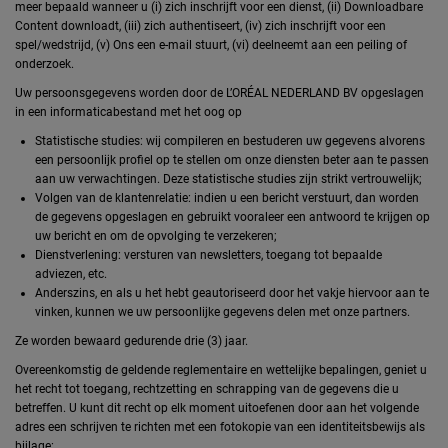
meer bepaald wanneer u (i) zich inschrijft voor een dienst, (ii) Downloadbare
Content downloadt, (iii) zich authentiseert, (iv) zich inschrijft voor een
spel/wedstrijd, (v) Ons een e-mail stuurt, (vi) deelneemt aan een peiling of
onderzoek.
Uw persoonsgegevens worden door de L’ORÉAL NEDERLAND BV opgeslagen
in een informaticabestand met het oog op
Statistische studies: wij compileren en bestuderen uw gegevens alvorens
een persoonlijk profiel op te stellen om onze diensten beter aan te passen
aan uw verwachtingen. Deze statistische studies zijn strikt vertrouwelijk;
Volgen van de klantenrelatie: indien u een bericht verstuurt, dan worden
de gegevens opgeslagen en gebruikt vooraleer een antwoord te krijgen op
uw bericht en om de opvolging te verzekeren;
Dienstverlening: versturen van newsletters, toegang tot bepaalde
adviezen, etc.
Anderszins, en als u het hebt geautoriseerd door het vakje hiervoor aan te
vinken, kunnen we uw persoonlijke gegevens delen met onze partners.
Ze worden bewaard gedurende drie (3) jaar.
Overeenkomstig de geldende reglementaire en wettelijke bepalingen, geniet u
het recht tot toegang, rechtzetting en schrapping van de gegevens die u
betreffen. U kunt dit recht op elk moment uitoefenen door aan het volgende
adres een schrijven te richten met een fotokopie van een identiteitsbewijs als
bijlage: