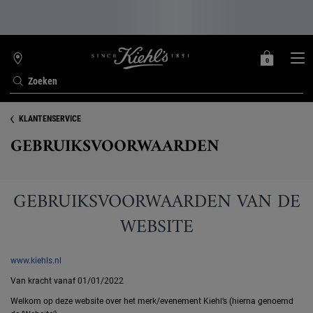
0
MIJN
0 PRODUCT
WINKELZOEKER
MANDJE
Zoeken
Hoofdinhoud
KLANTENSERVICE
GEBRUIKSVOORWAARDEN
GEBRUIKSVOORWAARDEN VAN DE
WEBSITE
www.kiehls.nl
Van kracht vanaf 01/01/2022
Welkom op deze website over het merk/evenement Kiehl’s (hierna genoemd