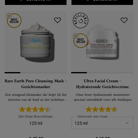
Rare Earth Pore Cleansing Mask -
Ultra Facial Cream -
Gezichtsmasker
Hydraterende Gezichtscrème
Een reinigend kleimasker dat helpt bij het
Onze beste hydraterende moisturizer
zuiveren van de huid en het zichtbaar
speciaal ontwikkeld voor alle huidtypes
verkleinen van de poriën
Eén Maat Beschikbaar
Selecteer een maat
125 ml