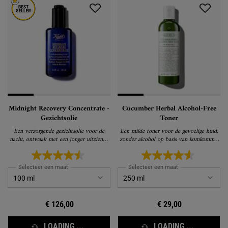
Midnight Recovery Concentrate -
Cucumber Herbal Alcohol-Free
Gezichtsolie
Toner
Een verzorgende gezichtsolie voor de
Een milde toner voor de gevoelige huid,
nacht, ontwaak met een jonger uitziende
zonder alcohol op basis van komkommer
huid
die de huid niet uitdroogt
Selecteer een maat
Selecteer een maat
€ 126,00
€ 29,00
LOADING ...
LOADING ...