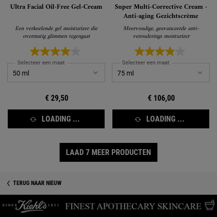
Ultra Facial Oil-Free Gel-Cream
Super Multi-Corrective Cream -
Anti-aging Gezichtscrème
Een verkoelende gel moisturizer die
Meervoudige, geavanceerde anti-
overmatig glimmen tegengaat
verouderings moisturizer
Selecteer een maat
Selecteer een maat
€ 29,50
€ 106,00
LOADING ...
LOADING ...
LAAD 7 MEER PRODUCTEN
TERUG NAAR NIEUW