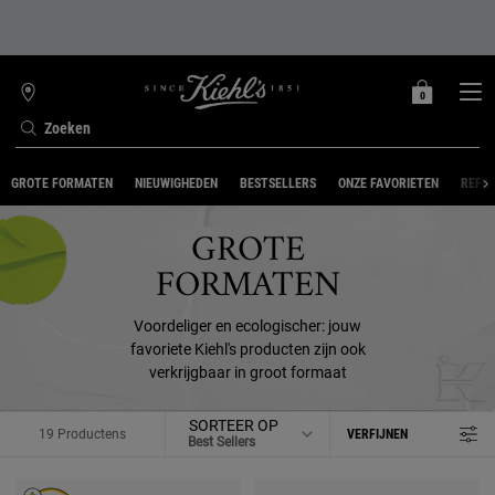
0
MIJN
0 PRODUCT
WINKELZOEKER
MANDJE
Zoeken
Hoofdinhoud
GROTE FORMATEN
NIEUWIGHEDEN
BESTSELLERS
ONZE FAVORIETEN
REFIL
GROTE
FORMATEN
Voordeliger en ecologischer: jouw
favoriete Kiehl's producten zijn ook
verkrijgbaar in groot formaat
SORTEER OP
19 Productens
VERFIJNEN
FILTER MENU