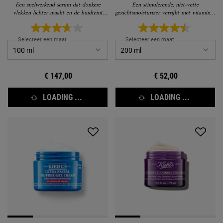
Serum
Een snelwerkend serum dat donkere
Een stimulerende, niet-vette
vlekken lichter maakt en de huidteint
gezichtsmoisturizer verrijkt met vitamines,
zichtbaar helderder maakt
geeft je huid energie
Selecteer een maat
Selecteer een maat
€ 147,00
€ 52,00
LOADING ...
LOADING ...