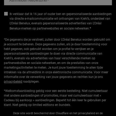
Aanmelden Nieuwsbrief
*
Ik verklaar dat ik 16 jaar of ouder ben en gepersonaliseerde aanbiedingen
via directe e-mailcommunicatie wil ontvangen van Kiehl’s, onderdeel van
L’Oréal Benelux, evenals gepersonaliseerde advertenties van L’Oréal
*
Benelux-merken op partnerwebsites en sociale netwerken.
*De gegevens die je verstrekt, zullen door L'Oréal Benelux worden gebruikt om
je account te beheren. Deze gegevens zullen, als je daar toestemming voor
hebt gegeven, ook gebruikt worden om je profiel te verrijken en je
gepersonaliseerde aanbiedingen te doen via directe communicatie van
Kiehl's, evenals via advertenties van haar verschillende merken op
partnerwebsites en sociale netwerken, en om de prestaties van onze
marketingactiviteiten te meten. Je kunt jouw toestemming te allen tijde
intrekken via de afmeldlink in onze elektronische communicatie. Voor meer
informatie over de verwerking van jouw gegevens en rechten kun je ons
privacybeleid
raadplegen.
*Welkomstaanbieding geldig voor een eerste bestelling. Niet cumuleerbaar
met andere aanbiedingen of promoties, maar wel cumuleerbaar met «
Cadeau bij aankoop » aanbiedingen. Beperkt tot één keer te gebruiken per
klant. Niet geldig op limited editions en bundels.
Deze site wordt beschermd door Cloudflare en het privacybeleid en de