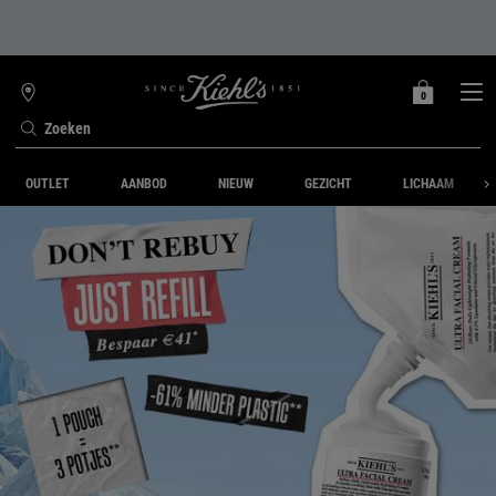
0
MIJN
0 PRODUCT
WINKELZOEKER
MANDJE
Zoeken
Hoofdinhoud
OUTLET
AANBOD
NIEUW
GEZICHT
LICHAAM