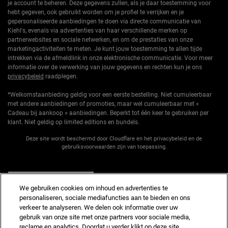
je account te beheren. Deze gegevens zullen, als je daar toestemming voor
hebt gegeven, ook gebruikt worden om je profiel te verrijken en je
gepersonaliseerde aanbiedingen te doen via directe communicatie van
Kiehl's, evenals via advertenties van haar verschillende merken op
partnerwebsites en sociale netwerken, en om de prestaties van onze
marketingactiviteiten te meten. Je kunt jouw toestemming te allen tijde
intrekken via de afmeldlink in onze elektronische communicatie. Voor meer
informatie over de verwerking van jouw gegevens en rechten kun je ons
privacybeleid
raadplegen.
*Welkomstaanbieding geldig voor een eerste bestelling. Niet cumuleerbaar
met andere aanbiedingen of promoties, maar wel cumuleerbaar met «
Cadeau bij aankoop » aanbiedingen. Beperkt tot één keer te gebruiken per
klant. Niet geldig op limited editions en bundels.
Deze site wordt beschermd door Cloudflare en het privacybeleid en de
gebruiksvoorwaarden zijn van toepassing.
AANMELDEN
We gebruiken cookies om inhoud en advertenties te
personaliseren, sociale mediafuncties aan te bieden en ons
verkeer te analyseren. We delen ook informatie over uw
gebruik van onze site met onze partners voor sociale media,
reclame en analytics. Doordat u verder klikt op deze site