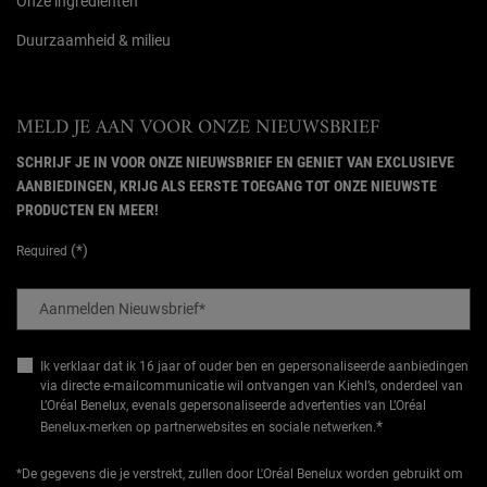
Onze ingrediënten
Duurzaamheid & milieu
MELD JE AAN VOOR ONZE NIEUWSBRIEF
SCHRIJF JE IN VOOR ONZE NIEUWSBRIEF EN GENIET VAN EXCLUSIEVE
AANBIEDINGEN, KRIJG ALS EERSTE TOEGANG TOT ONZE NIEUWSTE
PRODUCTEN EN MEER!
(*)
Required
Aanmelden Nieuwsbrief
*
Ik verklaar dat ik 16 jaar of ouder ben en gepersonaliseerde aanbiedingen
via directe e-mailcommunicatie wil ontvangen van Kiehl’s, onderdeel van
L’Oréal Benelux, evenals gepersonaliseerde advertenties van L’Oréal
*
Benelux-merken op partnerwebsites en sociale netwerken.
*De gegevens die je verstrekt, zullen door L'Oréal Benelux worden gebruikt om