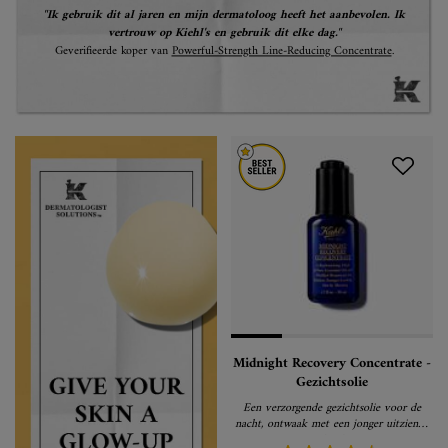
"Ik gebruik dit al jaren en mijn dermatoloog heeft het aanbevolen. Ik
vertrouw op Kiehl's en gebruik dit elke dag."
Geverifieerde koper van
Powerful-Strength Line-Reducing Concentrate
.
Midnight Recovery Concentrate -
Gezichtsolie
Een verzorgende gezichtsolie voor de
nacht, ontwaak met een jonger uitziende
huid