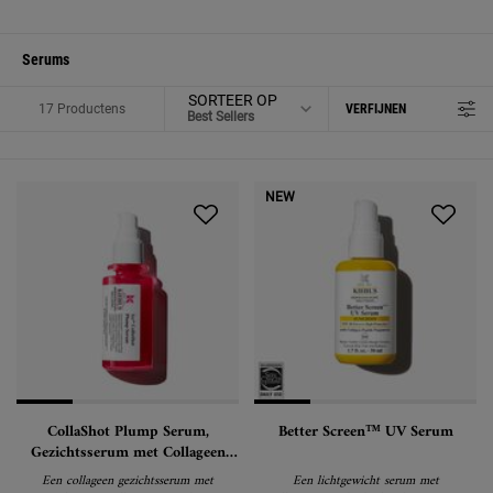
Serums
SORTEER OP
17 Productens
VERFIJNEN
FILTER MENU
NEW
CollaShot Plump Serum,
Better Screen™ UV Serum
Gezichtsserum met Collageen
Peptiden voor een gelifte, voller
Een collageen gezichtsserum met
Een lichtgewicht serum met