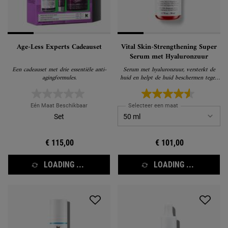
Age-Less Experts Cadeauset
Vital Skin-Strengthening Super
Serum met Hyaluronzuur
Een cadeauset met drie essentiële anti-
Serum met hyaluronzuur, versterkt de
agingformules.
huid en helpt de huid beschermen tegen
tekenen van huidveroudering
Eén Maat Beschikbaar
Selecteer een maat
Set
€ 115,00
€ 101,00
LOADING ...
LOADING ...