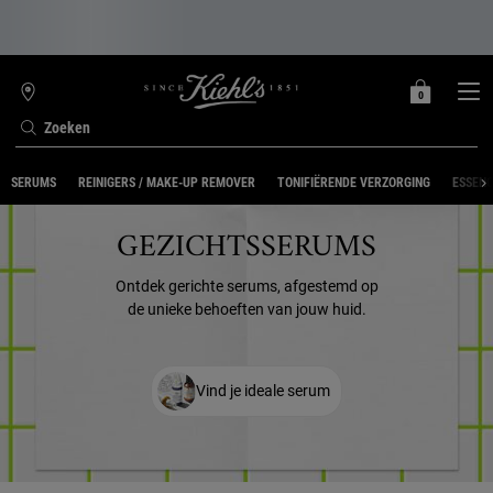
0
MIJN
0 PRODUCT
WINKELZOEKER
MANDJE
Zoeken
Hoofdinhoud
SERUMS
REINIGERS / MAKE-UP REMOVER
TONIFIËRENDE VERZORGING
ESSEN
GEZICHTSSERUMS
Ontdek gerichte serums, afgestemd op
de unieke behoeften van jouw huid.
Vind je ideale serum