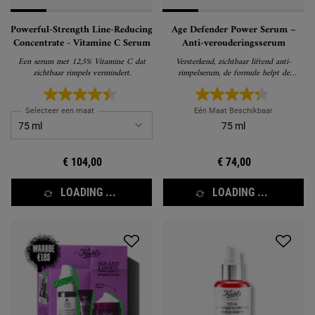
Powerful-Strength Line-Reducing
Age Defender Power Serum –
Concentrate - Vitamine C Serum
Anti-verouderingsserum
Een serum met 12,5% Vitamine C dat
Versterkend, zichtbaar liftend anti-
zichtbaar rimpels vermindert.
rimpelserum, de formule helpt de
verslappende huid zichtbaar verstevigen
en rimpels verminderen
Selecteer een maat
Eén Maat Beschikbaar
75 ml
€ 104,00
€ 74,00
LOADING ...
LOADING ...