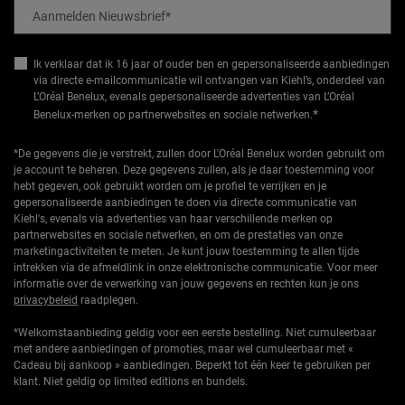
Aanmelden Nieuwsbrief
*
Ik verklaar dat ik 16 jaar of ouder ben en gepersonaliseerde aanbiedingen
via directe e-mailcommunicatie wil ontvangen van Kiehl’s, onderdeel van
L’Oréal Benelux, evenals gepersonaliseerde advertenties van L’Oréal
*
Benelux-merken op partnerwebsites en sociale netwerken.
*De gegevens die je verstrekt, zullen door L'Oréal Benelux worden gebruikt om
je account te beheren. Deze gegevens zullen, als je daar toestemming voor
hebt gegeven, ook gebruikt worden om je profiel te verrijken en je
gepersonaliseerde aanbiedingen te doen via directe communicatie van
Kiehl's, evenals via advertenties van haar verschillende merken op
partnerwebsites en sociale netwerken, en om de prestaties van onze
marketingactiviteiten te meten. Je kunt jouw toestemming te allen tijde
intrekken via de afmeldlink in onze elektronische communicatie. Voor meer
informatie over de verwerking van jouw gegevens en rechten kun je ons
privacybeleid
raadplegen.
*Welkomstaanbieding geldig voor een eerste bestelling. Niet cumuleerbaar
met andere aanbiedingen of promoties, maar wel cumuleerbaar met «
Cadeau bij aankoop » aanbiedingen. Beperkt tot één keer te gebruiken per
klant. Niet geldig op limited editions en bundels.