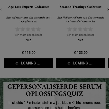
Age-Less Experts Cadeauset
Season's Treatings Cadeauset
Een cadeauset met drie essentiële anti-
Een Holiday collectie van drie essentiële
agingformules.
antiverouderingsformules.
Eén Maat Beschikbaar
Eén Maat Beschikbaar
Set
Set
€ 115,00
€ 133,00
LOADING ...
LOADING ...
GEPERSONALISEERDE SERUM
OPLOSSINGSQUIZ
In slechts 2-3 minuten stellen wij de ideale Kiehl's serums voor,
afgestemd op jouw huidbehoeften.