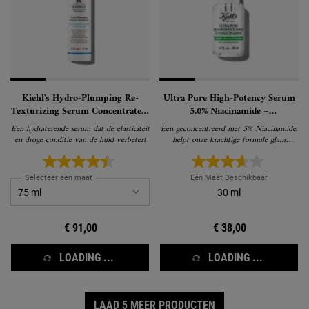
Kiehl's Hydro-Plumping Re-
Ultra Pure High-Potency Serum
Texturizing Serum Concentrate –
5.0% Niacinamide –
Hydraterend Gezichtsserum
Glansverminderend
Een hydraterende serum dat de elasticiteit
Een geconcentreerd met 5% Niacinamide,
gezichtsserum
en droge conditie van de huid verbetert
helpt onze krachtige formule glans
zichtbaar te verminderen en de huid te
kalmeren.
Selecteer een maat
Eén Maat Beschikbaar
30 ml
€ 91,00
€ 38,00
LOADING ...
LOADING ...
LAAD 5 MEER PRODUCTEN