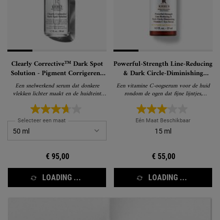
Clearly Corrective™ Dark Spot
Powerful-Strength Line-Reducing
Solution - Pigment Corrigerend
& Dark Circle-Diminishing
Serum
Vitamin C Eye Serum – Vitamine
Een snelwerkend serum dat donkere
Een vitamine C-oogserum voor de huid
C Oogserum
vlekken lichter maakt en de huidteint
rondom de ogen dat fijne lijntjes,
zichtbaar helderder maakt
kraaienpootjes en donkere kringen
zichtbaar vermindert.
Selecteer een maat
Eén Maat Beschikbaar
15 ml
€ 95,00
€ 55,00
LOADING ...
LOADING ...