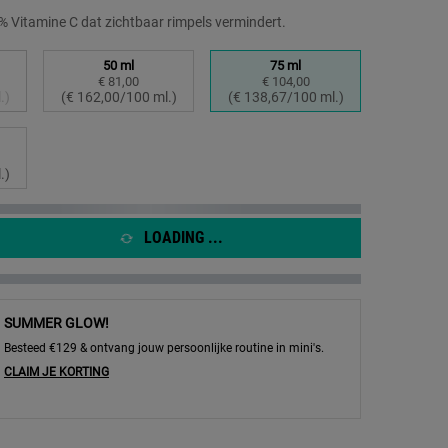
 Vitamine C dat zichtbaar rimpels vermindert.
50 ml
75 ml
js
rijs
€ 81,00
€ 104,00
teerd
tvariant is niet in voorraad, {0}
Geselecteerd
, 2 of 4
Geselecteerd
, 3 of 4
.)
(€ 162,00/100 ml.)
(€ 138,67/100 ml.)
teerd
.)
LOADING ...
oncentrate - Vitamine C Serum - Afbeelding inzoomen
SUMMER GLOW!
Besteed €129 & ontvang jouw persoonlijke routine in mini's.
CLAIM JE KORTING