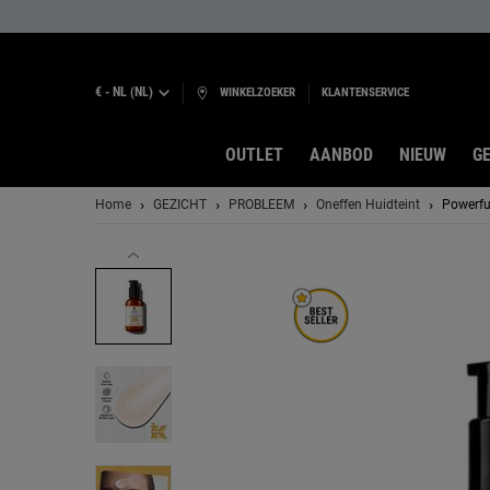
€ - NL (NL)
WINKELZOEKER
KLANTENSERVICE
OUTLET
AANBOD
NIEUW
GE
Hoofdinhoud
Home
GEZICHT
PROBLEEM
Oneffen Huidteint
Powerfu