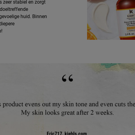
 zeer stabiel en zorgt
doeltreffende
 gevoelige huid. Binnen
diepere
p!