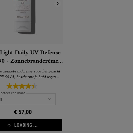
 Light Daily UV Defense
50 - Zonnebrandcrème
voor het Gezicht
te zonnebrandcrème voor het gezicht
PF 50 PA, beschermt je huid tegen
vervuiling
lecteer een maat
€ 57,00
LOADING ...