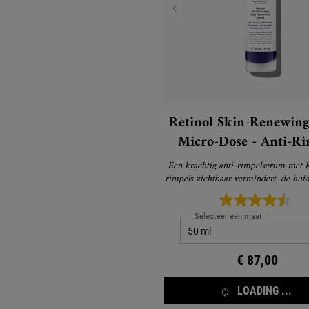
Retinol Skin-Renewing
Micro-Dose - Anti-Ri
Serum
Een krachtig anti-rimpelserum met R
rimpels zichtbaar vermindert, de huid
en de huidtextuur verfijnt voor zi
vernieuwing
Selecteer een maat
€ 87,00
LOADING ...