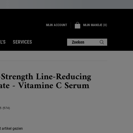
MIJN ACCOUNT
MIJN MANDJE
0
0 PRODUCT
L'S
SERVICES
Zoeken
-Strength Line-Reducing
ate - Vitamine C Serum
5
(574)
Lees
574
beoordelingen.
Dezelfde
paginalink.
artikel gezien