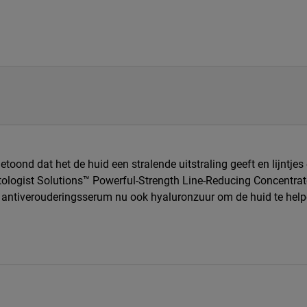
oond dat het de huid een stralende uitstraling geeft en lijntjes
rmatologist Solutions™ Powerful-Strength Line-Reducing Concentr
t antiverouderingsserum nu ook hyaluronzuur om de huid te help