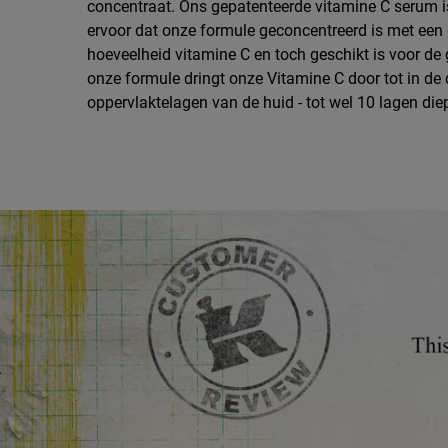
concentraat. Ons gepatenteerde vitamine C serum is
ervoor dat onze formule geconcentreerd is met een 
hoeveelheid vitamine C en toch geschikt is voor de
onze formule dringt onze Vitamine C door tot in de 
oppervlaktelagen van de huid - tot wel 10 lagen die
Afbeelding van hoe te gebruiken
Review Image