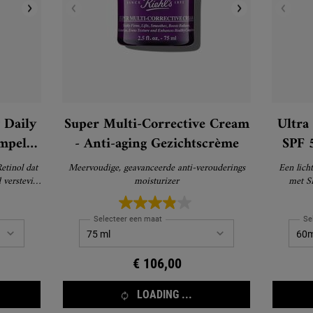
 Daily
Super Multi-Corrective Cream
Ultra
mpel
- Anti-aging Gezichtscrème
SPF 
etinol dat
Meervoudige, geavanceerde anti-verouderings
Een lich
 verstevigt
moisturizer
met S
chtbare
Selecteer een maat
Se
€ 106,00
LOADING ...