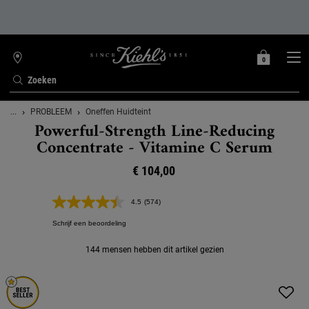
0
MIJN
0 PRODUCT
WINKELZOEKER
MANDJE
Zoeken
Hoofdinhoud
...
PROBLEEM
Oneffen Huidteint
Powerful-Strength Line-Reducing
Concentrate - Vitamine C Serum
€ 104,00
4.5
(574)
Lees
574
Schrijf een beoordeling
beoordelingen.
Dezelfde
paginalink.
144 mensen hebben dit artikel gezien