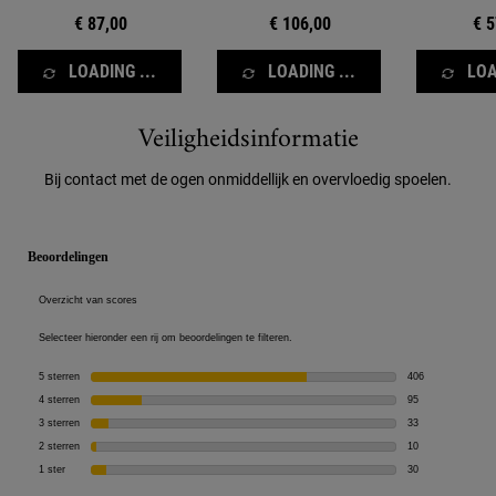
€ 87,00
€ 106,00
€ 5
LOADING ...
LOADING ...
LOA
Veiligheidsinformatie
Veiligheidsinformatie
Bij contact met de ogen onmiddellijk en overvloedig spoelen.
PDP Reviews