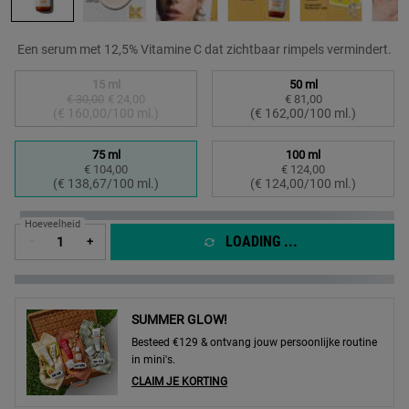
Een serum met 12,5% Vitamine C dat zichtbaar rimpels vermindert.
Select a formaat
15 ml
50 ml
€ 30,00
Oude prijs
Nieuwe prijs
€ 24,00
€ 81,00
Geselecteerd
De productvariant is niet in voorraad, {0}
, 1 of 4
Geselecteerd
, 2 of 4
(€ 160,00/100 ml.)
(€ 162,00/100 ml.)
75 ml
100 ml
€ 104,00
€ 124,00
Geselecteerd
, 3 of 4
Geselecteerd
, 4 of 4
(€ 138,67/100 ml.)
(€ 124,00/100 ml.)
Hoeveelheid
LOADING ...
−
+
SUMMER GLOW!
Besteed €129 & ontvang jouw persoonlijke routine
in mini's.
CLAIM JE KORTING