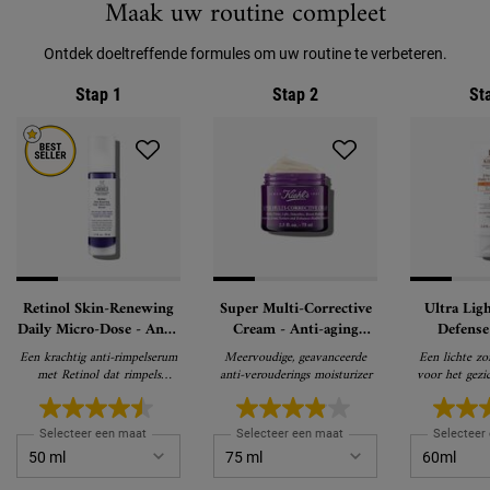
Maak uw routine compleet
Ontdek doeltreffende formules om uw routine te verbeteren.
Stap 1
Stap 2
St
Retinol Skin-Renewing
Super Multi-Corrective
Ultra Lig
Daily Micro-Dose - Anti-
Cream - Anti-aging
Defense
Rimpel Serum
Gezichtscrème
Zonnebran
Een krachtig anti-rimpelserum
Meervoudige, geavanceerde
Een lichte z
het G
met Retinol dat rimpels
anti-verouderings moisturizer
voor het gezi
zichtbaar vermindert, de huid
PA, beschermt
verstevigt en de huidtextuur
verv
verfijnt voor zichtbare
Selecteer een maat
Selecteer een maat
Selecteer
vernieuwing