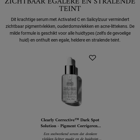
ZICHTBAAR EGALERE EN STRALENDE
TEINT
Dit krachtige serum met Activated C en Salicylzuur vermindert
zichtbaar pigmentvlekken, ouderdomsvlekken en acne-littekens. De
milde formule is geschikt voor alle huidtypes (zelfs de gevoelige
huid) en onthult een egale, heldere en stralende teint.
Clearly Corrective™ Dark Spot
Solution - Pigment Corrigerend
Serum
Een snelwerkend serum dat donkere
vlekken lichter maakt en de huidteint