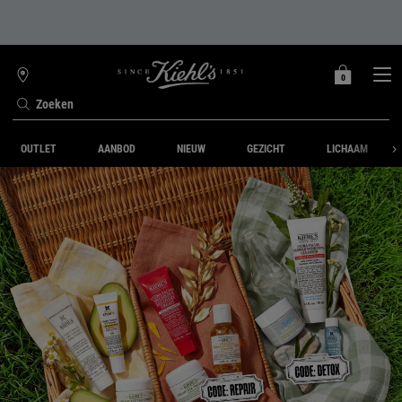
0
MIJN
0 PRODUCT
WINKELZOEKER
MANDJE
Zoeken
Hoofdinhoud
OUTLET
AANBOD
NIEUW
GEZICHT
LICHAAM