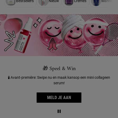
Bestsellers
Nieuw
Crèmes
Mannen
🎁 Speel & Win
🧪 Avant-première: Swipe nu en maak kans
op een mini collageen
serum!
MELD JE AAN