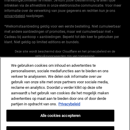
marketingactiviteiten te meten. Je kunt jouw toestemming te allen tijde
intrekken via de afmeldlink in onze elektronische communicatie. Voor meer
informatie over de verwerking van jouw gegevens en rechten kun je ons
privacybeleid
raadplegen.
*Welkomstaanbieding geldig voor een eerste bestelling. Niet cumuleerbaar
met andere aanbiedingen of promoties, maar wel cumuleerbaar met «
Cadeau bij aankoop » aanbiedingen. Beperkt tot één keer te gebruiken per
klant. Niet geldig op limited editions en bundels.
Deze site wordt beschermd door Cloudflare en het privacybeleid en de
gebruiksvoorwaarden zijn van toepassing.
We gebruiken cookies om inhoud en advertenties te
personaliseren, sociale mediafuncties aan te bieden en ons
AANMELDEN
verkeer te analyseren. We delen ook informatie over uw
gebruik van onze site met onze partners voor sociale media,
reclame en analytics. Doordat u verder klikt op deze site
aanvaardt u het gebruik van cookies die het mogelijk maken
advertenties op maat aan te bieden door ons of door derde
partijen in opdracht van ons.
Privacybeleid
Fabrikantinformatie
KIEHL'S
Alle cookies accepteren
14, rue Royale - 75008 Paris France
kiehls@nl.oaccare.com