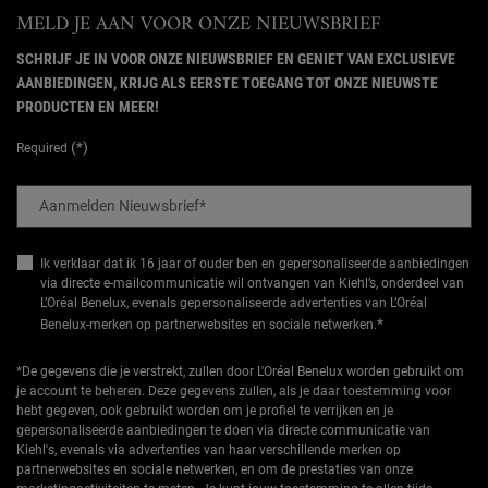
MELD JE AAN VOOR ONZE NIEUWSBRIEF
SCHRIJF JE IN VOOR ONZE NIEUWSBRIEF EN GENIET VAN EXCLUSIEVE
AANBIEDINGEN, KRIJG ALS EERSTE TOEGANG TOT ONZE NIEUWSTE
PRODUCTEN EN MEER!
(*)
Required
Aanmelden Nieuwsbrief
*
Ik verklaar dat ik 16 jaar of ouder ben en gepersonaliseerde aanbiedingen
via directe e-mailcommunicatie wil ontvangen van Kiehl’s, onderdeel van
L’Oréal Benelux, evenals gepersonaliseerde advertenties van L’Oréal
*
Benelux-merken op partnerwebsites en sociale netwerken.
*De gegevens die je verstrekt, zullen door L'Oréal Benelux worden gebruikt om
je account te beheren. Deze gegevens zullen, als je daar toestemming voor
hebt gegeven, ook gebruikt worden om je profiel te verrijken en je
gepersonaliseerde aanbiedingen te doen via directe communicatie van
Kiehl's, evenals via advertenties van haar verschillende merken op
partnerwebsites en sociale netwerken, en om de prestaties van onze