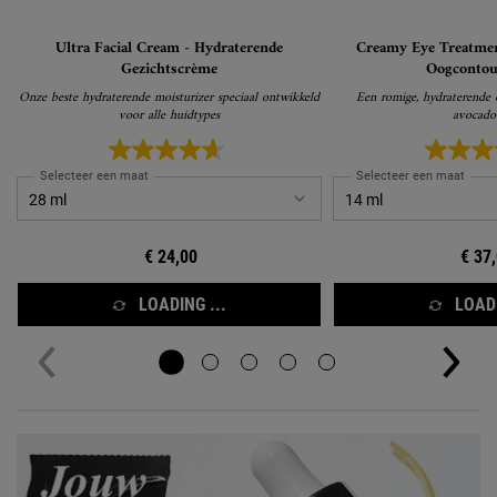
Ultra Facial Cream - Hydraterende
Creamy Eye Treatmen
Gezichtscrème
Oogconto
Onze beste hydraterende moisturizer speciaal ontwikkeld
Een romige, hydraterende
voor alle huidtypes
avocado-
Selecteer een maat
Selecteer een maat
€ 24,00
€ 37
LOADING ...
LOADI