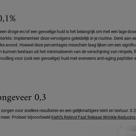
 0,1%
an een droge en/of een gevoelige huid is het belangrijk om met een lage d
-sterkte. Implementeer deze vervolgens geleidelijk in je routine. Denk aa
e avond. Hoewel deze percentages misschien laag lijken om een significant 
kunnen bestaan uit het minimaliseren van de verschijning van rimpels, fij
vulling voor (ook een gevoelige) huid met eveneens anti-aging peptiden 
ongeveer 0,3
 zorgen voor snellere resultaten en een gelijkmatigere teint en textuur. 0.
 meer. Probeer bijvoorbeeld
Kiehl’s Retinol Fast Release Wrinkle-Reducin