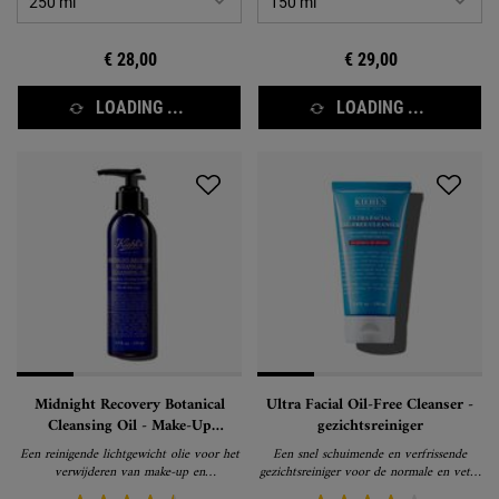
€ 28,00
€ 29,00
LOADING ...
LOADING ...
Midnight Recovery Botanical
Ultra Facial Oil-Free Cleanser -
Cleansing Oil - Make-Up
gezichtsreiniger
Remover
Een reinigende lichtgewicht olie voor het
Een snel schuimende en verfrissende
verwijderen van make-up en
gezichtsreiniger voor de normale en vette
onzuiverheden
huid.