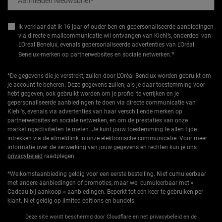
Aanmelden Nieuwsbrief
*
Ik verklaar dat ik 16 jaar of ouder ben en gepersonaliseerde aanbiedingen
via directe e-mailcommunicatie wil ontvangen van Kiehl’s, onderdeel van
L’Oréal Benelux, evenals gepersonaliseerde advertenties van L’Oréal
*
Benelux-merken op partnerwebsites en sociale netwerken.
*De gegevens die je verstrekt, zullen door L'Oréal Benelux worden gebruikt om
je account te beheren. Deze gegevens zullen, als je daar toestemming voor
hebt gegeven, ook gebruikt worden om je profiel te verrijken en je
gepersonaliseerde aanbiedingen te doen via directe communicatie van
Kiehl's, evenals via advertenties van haar verschillende merken op
partnerwebsites en sociale netwerken, en om de prestaties van onze
marketingactiviteiten te meten. Je kunt jouw toestemming te allen tijde
intrekken via de afmeldlink in onze elektronische communicatie. Voor meer
informatie over de verwerking van jouw gegevens en rechten kun je ons
privacybeleid
raadplegen.
*Welkomstaanbieding geldig voor een eerste bestelling. Niet cumuleerbaar
met andere aanbiedingen of promoties, maar wel cumuleerbaar met «
Cadeau bij aankoop » aanbiedingen. Beperkt tot één keer te gebruiken per
klant. Niet geldig op limited editions en bundels.
Deze site wordt beschermd door Cloudflare en het privacybeleid en de