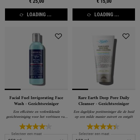
€ 25,00
€ 15,00
LOADING ...
LOADING ...
Facial Fuel Invigorating Face
Rare Earth Deep Pore Daily
Wash - Gezichtsreiniger
Cleanser - Gezichtsreiniger
Een efficiënte en verkwikkende
Een dagelijkse poriënreiniger die de huid
gezichtsreiniging voor het verfrissen van
op een milde manier zuivert en ontgift
de huid
Selecteer een maat
Selecteer een maat