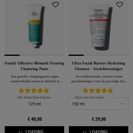
Gently Effective Blemish-Treating
Ultra Facial Barrier-Hydrating
Cleansing Paste
Cleanser - Gezichtsreiniger
Een gerichte reinigingspasta tegen
Een hydraterende cream-to-foam
onzuiverheden waarvan klinisch is
gezichtsreiniger voor de gevoelige huid
bewezen dat hij onzuiverheden
die onzuiverheden verwijdert zonder de
vermindert en voorkomt zonder de huid
huid uit te drogen.
uit te drogen.
Eén Maat Beschikbaar
Selecteer een maat
125 ml
€ 40,00
€ 29,00
LOADING ...
LOADING ...