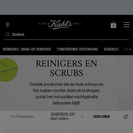
0
MIJN
0 PRODUCT
WINKELZOEKER
MANDJE
Zoeken
Hoofdinhoud
REINIGERS / MAKE-UP REMOVER
TONIFIËRENDE VERZORGING
ESSENCES
GEZI
REINIGERS EN
SCRUBS
Ontdek producten die de huid schoon en
fris maken zonder deze uit te drogen,
zodat het natuurlijke vochtgehalte
behouden blijft
SORTEER OP
18 Productens
VERFIJNEN
FILTER MENU