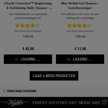
Clearly Corrective™ Brightening
Blue Herbal Gel Cleanser -
& Exfoliating Daily Cleanser -
Gezichtsreiniger
Gezichtsreiniger
Een verhelderende en zuiverende
Een effectieve, niet-vette en niet-
gezichtsreinigingsscrub
uitdrogende acnereiniger
Eén Maat Beschikbaar
Eén Maat Beschikbaar
150 ml
150 ml
€ 42,00
€ 11,00
LOADING ...
LOADING ...
LAAD 6 MEER PRODUCTEN
TERUG NAAR CATEGORIE