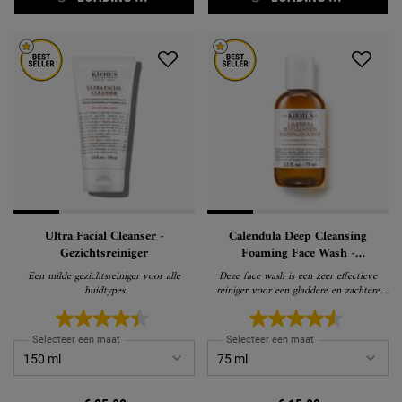
Ultra Facial Cleanser -
Calendula Deep Cleansing
Gezichtsreiniger
Foaming Face Wash -
Gezichtsreiniger
Een milde gezichtsreiniger voor alle
Deze face wash is een zeer effectieve
huidtypes
reiniger voor een gladdere en zachtere
huid
Selecteer een maat
Selecteer een maat