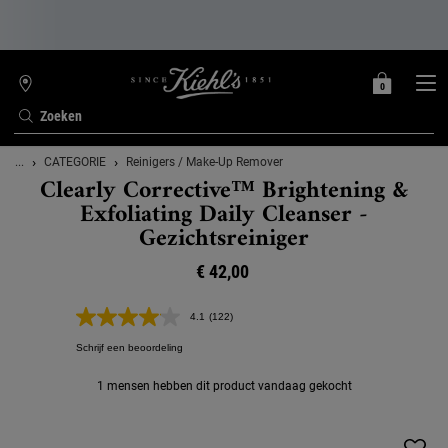
0
MIJN
0 PRODUCT
WINKELZOEKER
MANDJE
Zoeken
Hoofdinhoud
...
CATEGORIE
Reinigers / Make-Up Remover
Clearly Corrective™ Brightening &
Exfoliating Daily Cleanser -
Gezichtsreiniger
€ 42,00
4.1
(122)
Lees
122
Schrijf een beoordeling
beoordelingen.
Dezelfde
paginalink.
1 mensen hebben dit product vandaag gekocht