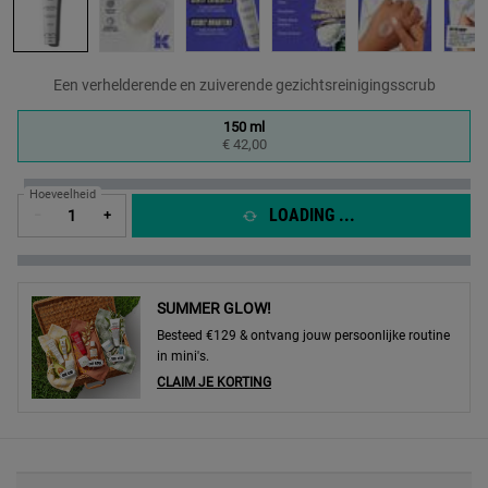
Een verhelderende en zuiverende gezichtsreinigingsscrub
One formaat only
150 ml
Geselecteerd
, 1 of 1
€ 42,00
Hoeveelheid
LOADING ...
−
+
SUMMER GLOW!
Besteed €129 & ontvang jouw persoonlijke routine
in mini's.
CLAIM JE KORTING
PDP Sections Accordion