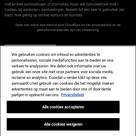
met andere aanbiedingen of promoties, maar wel cumuleerbaar met «
Cadeau bij aankoop » aanbiedingen. Beperkt tot één keer te gebruiken per
klant. Niet geldig op limited editions en bundels.
Deze site wordt beschermd door Cloudflare en het privacybeleid en de
gebruiksvoorwaarden zijn van toepassing.
AANMELDEN
We gebruiken cookies om inhoud en advertenties te
personaliseren, sociale mediafuncties aan te bieden en ons
verkeer te analyseren. We delen ook informatie over uw
gebruik van onze site met onze partners voor sociale media,
reclame en analytics. Doordat u verder klikt op deze site
Fabrikantinformatie
aanvaardt u het gebruik van cookies die het mogelijk maken
advertenties op maat aan te bieden door ons of door derde
KIEHL'S
14, rue Royale - 75008 Paris France
partijen in opdracht van ons.
Privacybeleid
kiehls@nl.oaccare.com
Alle cookies accepteren
AANKOOPOPTIE
€ - NL (NL)
Alle cookies weigeren