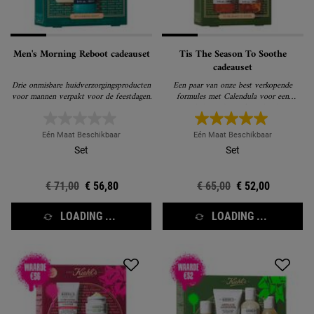
Men's Morning Reboot cadeauset
Tis The Season To Soothe
cadeauset
Drie onmisbare huidverzorgingsproducten
Een paar van onze best verkopende
voor mannen verpakt voor de feestdagen.
formules met Calendula voor een
gekalmeerde, verfriste huid.
Eén Maat Beschikbaar
Eén Maat Beschikbaar
Set
Set
Oude prijs
€ 71,00
Nieuwe prijs
€ 56,80
Oude prijs
€ 65,00
Nieuwe prijs
€ 52,00
LOADING ...
LOADING ...