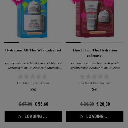
Hydration All The Way cadeauset
Duo It For The Hydration
cadeauset
Een hydraterende bundel met Kiehl's best
Een duo van onze best verkopende
verkopende moisturizer en bodycrème
hydraterende cleanser & moisturizer.
voor een gladdere, gehydrateerde huid.
Eén Maat Beschikbaar
Eén Maat Beschikbaar
Set
Set
Oude prijs
€ 67,00
Nieuwe prijs
€ 53,60
Oude prijs
€ 36,00
Nieuwe prijs
€ 28,80
LOADING ...
LOADING ...