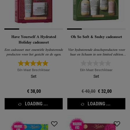
Have Yourself A Hydrated
Oh So Soft & Sudsy cadeauset
Holiday cadeauset
Een cadeauset met essentiële hydraterende
Vier hydraterende doucheproducten voor
producten voor het gezicht en de ogen.
haar en lichaam in een limited edition
cadeauset.
Eén Maat Beschikbaar
Eén Maat Beschikbaar
Set
Set
€ 38,00
Oude prijs
€ 40,00
Nieuwe prijs
€ 32,00
LOADING ...
LOADING ...