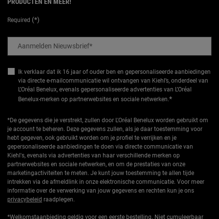
PRODUCTEN EN MEER!
(*)
Required
Aanmelden Nieuwsbrief
*
Ik verklaar dat ik 16 jaar of ouder ben en gepersonaliseerde aanbiedingen
via directe e-mailcommunicatie wil ontvangen van Kiehl’s, onderdeel van
L’Oréal Benelux, evenals gepersonaliseerde advertenties van L’Oréal
*
Benelux-merken op partnerwebsites en sociale netwerken.
*De gegevens die je verstrekt, zullen door L'Oréal Benelux worden gebruikt om
je account te beheren. Deze gegevens zullen, als je daar toestemming voor
hebt gegeven, ook gebruikt worden om je profiel te verrijken en je
gepersonaliseerde aanbiedingen te doen via directe communicatie van
Kiehl's, evenals via advertenties van haar verschillende merken op
partnerwebsites en sociale netwerken, en om de prestaties van onze
marketingactiviteiten te meten. Je kunt jouw toestemming te allen tijde
intrekken via de afmeldlink in onze elektronische communicatie. Voor meer
informatie over de verwerking van jouw gegevens en rechten kun je ons
privacybeleid
raadplegen.
*Welkomstaanbieding geldig voor een eerste bestelling. Niet cumuleerbaar