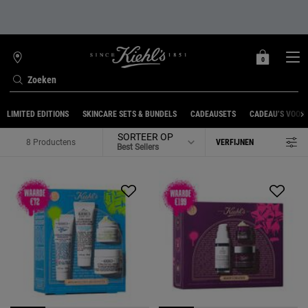
0
MIJN
0 PRODUCT
WINKELZOEKER
MANDJE
Zoeken
Hoofdinhoud
LIMITED EDITIONS
SKINCARE SETS & BUNDELS
CADEAUSETS
CADEAU’S VOOR
SORTEER OP
8 Productens
VERFIJNEN
FILTER MENU