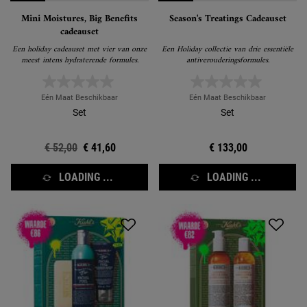
Mini Moistures, Big Benefits
Season's Treatings Cadeauset
cadeauset
Een holiday cadeauset met vier van onze
Een Holiday collectie van drie essentiële
meest intens hydraterende formules.
antiverouderingsformules.
Eén Maat Beschikbaar
Eén Maat Beschikbaar
Set
Set
Oude prijs
€ 52,00
Nieuwe prijs
€ 41,60
€ 133,00
LOADING ...
LOADING ...