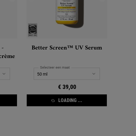
 -
Better Screen™ UV Serum
scrème
Selecteer een maat
€ 39,00
LOADING ...