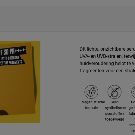
Dit lichte, onzichtbare s
UVA- en UVB-stralen, terwij
huidveroudering helpt te v
fragmenten voor een stralen
Veganistische
Geen
F
formule
synthetische
gem
geurstoffen
fab
toegevoegd
her
en