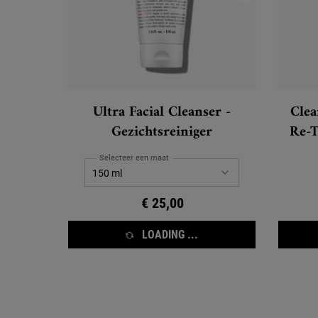
Ultra Facial Cleanser -
Clea
Gezichtsreiniger
Re-T
Selecteer een maat
€ 25,00
LOADING ...