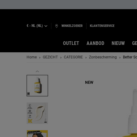
€ - NL (NL)
WINKELZOEKER
KLANTENSERVICE
OUTLET
AANBOD
NIEUW
GE
Hoofdinhoud
Home
GEZICHT
CATEGORIE
Zonbescherming
Better 
NEW