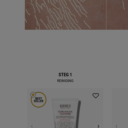
Complete Your Routine
STEG 1
REINIGING