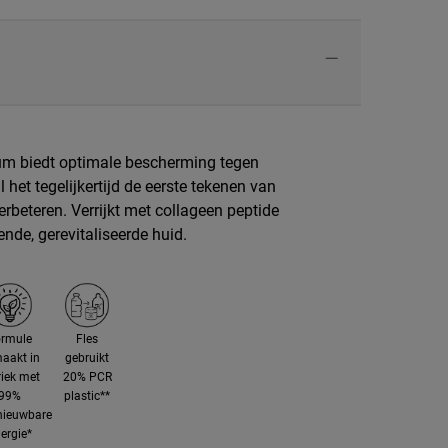
erum biedt optimale bescherming tegen
l het tegelijkertijd de eerste tekenen van
erbeteren. Verrijkt met collageen peptide
de, gerevitaliseerde huid.​ ​
ormule
Fles
aakt in
gebruikt
riek met
20% PCR
99%
plastic**
nieuwbare
ergie*