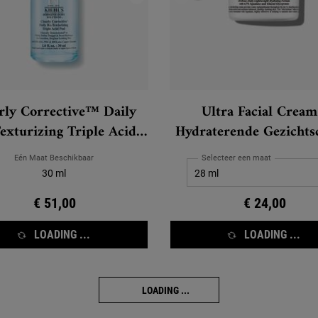
rly Corrective™ Daily
Ultra Facial Cream
exturizing Triple Acid
Hydraterende Gezicht
Peel
Eén Maat Beschikbaar
Selecteer een maat
30 ml
€ 51,00
€ 24,00
LOADING ...
LOADING ...
LOADING ...