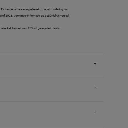
>99% hernieuwbare energie bereikt, met uitzondering van
r eind 2023. Voor meer informatie, zie de
L'Oréal Universeel
et etiket, bestaat voor 20% uit gerecycled plastic.