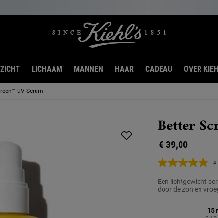
ZICHT
LICHAAM
MANNEN
HAAR
CADEAU
OVER KIEH
Screen™ UV Serum
Better S
€ 39,00
4.
Een lichtgewicht s
door de zon en vroe
Select a formaat
15 