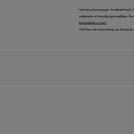
*Hernieuwbare energie - De fabriek heeft 
veiligheids- en beveiligingsinstallaties. Pe
Registratiedocument
.
**De fles, met uitzondering van de dop en h