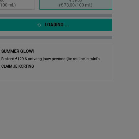
,00
€ 39,00
eselecteerd
 1 of 2
Geselecteerd
, 2 of 2
100 ml.)
(€ 78,00/100 ml.)
LOADING ...
SUMMER GLOW!
Besteed €129 & ontvang jouw persoonlijke routine in mini's.
CLAIM JE KORTING
ding inzoomen