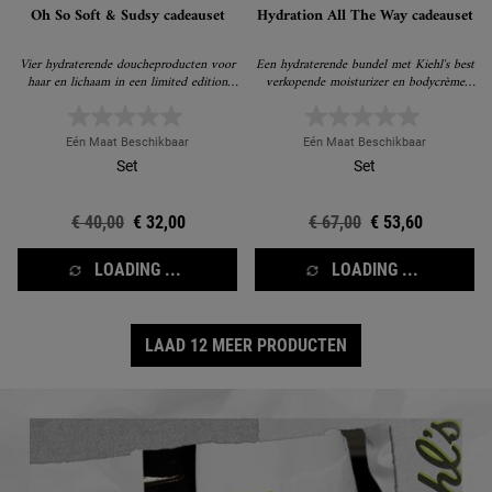
Oh So Soft & Sudsy cadeauset
Hydration All The Way cadeauset
Vier hydraterende doucheproducten voor
Een hydraterende bundel met Kiehl's best
haar en lichaam in een limited edition
verkopende moisturizer en bodycrème
cadeauset.
voor een gladdere, gehydrateerde huid.
Eén Maat Beschikbaar
Eén Maat Beschikbaar
Set
Set
Oude prijs
€ 40,00
Nieuwe prijs
€ 32,00
Oude prijs
€ 67,00
Nieuwe prijs
€ 53,60
LOADING ...
LOADING ...
LAAD 12 MEER PRODUCTEN