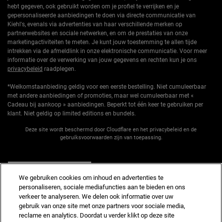
hebt gegeven, ook gebruikt worden om je profiel te verrijken en je
gepersonaliseerde aanbiedingen te doen via directe communicatie van
Kiehl's, evenals via advertenties van haar verschillende merken op
partnerwebsites en sociale netwerken, en om de prestaties van onze
marketingactiviteiten te meten. Je kunt jouw toestemming te allen tijde
intrekken via de afmeldlink in onze elektronische communicatie. Voor meer
informatie over de verwerking van jouw gegevens en rechten kun je ons
privacybeleid
raadplegen.
*Welkomstaanbieding geldig voor een eerste bestelling. Niet cumuleerbaar
met andere aanbiedingen of promoties, maar wel cumuleerbaar met «
Cadeau bij aankoop » aanbiedingen. Beperkt tot één keer te gebruiken per
klant. Niet geldig op limited editions en bundels.
Deze site wordt beschermd door Cloudflare en het privacybeleid en de
gebruiksvoorwaarden zijn van toepassing.
AANMELDEN
We gebruiken cookies om inhoud en advertenties te
personaliseren, sociale mediafuncties aan te bieden en ons
verkeer te analyseren. We delen ook informatie over uw
gebruik van onze site met onze partners voor sociale media,
reclame en analytics. Doordat u verder klikt op deze site
Fabrikantinformatie