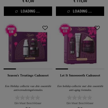
€ 47,00
€ 115,00
LOADING ...
LOADING ...
Season's Treatings Cadeauset
Let It Smoooooth Cadeauset
Een Holiday collectie van drie essentiële
Een holiday-collectie met drie essentiële
antiverouderingsformules.
anti-aging formules.
Eén Maat Beschikbaar
Eén Maat Beschikbaar