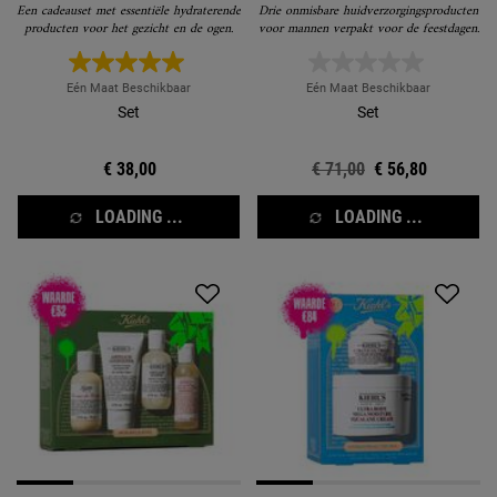
Een cadeauset met essentiële hydraterende
Drie onmisbare huidverzorgingsproducten
producten voor het gezicht en de ogen.
voor mannen verpakt voor de feestdagen.
Eén Maat Beschikbaar
Eén Maat Beschikbaar
Set
Set
€ 38,00
Oude prijs
€ 71,00
Nieuwe prijs
€ 56,80
LOADING ...
LOADING ...