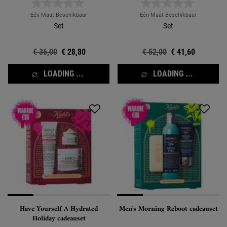
Eén Maat Beschikbaar
Eén Maat Beschikbaar
Set
Set
Oude prijs
€ 36,00
Nieuwe prijs
€ 28,80
Oude prijs
€ 52,00
Nieuwe prijs
€ 41,60
LOADING ...
LOADING ...
Have Yourself A Hydrated
Men's Morning Reboot cadeauset
Holiday cadeauset