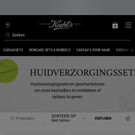
0
MIJN
0 PRODUCT
WINKELZOEKER
MANDJE
Zoeken
Hoofdinhoud
CADEAUSETS
SKINCARE SETS & BUNDELS
CADEAU’S VOOR HAAR
CADEAU’S V
HUIDVERZORGINGSSET
Huidverzorgingssets en geschenkdozen
om onze bestsellers te ontdekken of
cadeau te geven.
SORTEER OP
31 Productens
VERFIJNEN
FILTER MENU