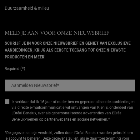
Duurzaamheid & milieu
MELD JE AAN VOOR ONZE NIEUWSBRIEF
SCHRIJF JE IN VOOR ONZE NIEUWSBRIEF EN GENIET VAN EXCLUSIEVE
AANBIEDINGEN, KRIJG ALS EERSTE TOEGANG TOT ONZE NIEUWSTE
PRODUCTEN EN MEER!
(*)
Required
Aanmelden Nieuwsbrief
*
Ik verklaar dat ik 16 jaar of ouder ben en gepersonaliseerde aanbiedingen
via directe e-mailcommunicatie wil ontvangen van Kiehl’s, onderdeel van
L’Oréal Benelux, evenals gepersonaliseerde advertenties van L’Oréal
*
Benelux-merken op partnerwebsites en sociale netwerken.
*De gegevens die je verstrekt, zullen door L'Oréal Benelux worden gebruikt om
je account te beheren. Deze gegevens zullen, als je daar toestemming voor