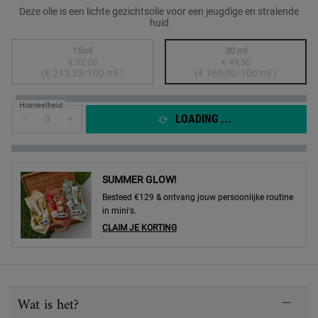
Deze olie is een lichte gezichtsolie voor een jeugdige en stralende
huid
Select a formaat
15ml
30 ml
€ 32,00
€ 49,50
Geselecteerd
De productvariant is niet in voorraad, {0}
, 1 of 2
Geselecteerd
De productvariant is 
, 2 of 2
(€ 213,33/100 ml.)
(€ 165,00/100 ml.)
Hoeveelheid
LOADING ...
−
+
SUMMER GLOW!
Besteed €129 & ontvang jouw persoonlijke routine
in mini's.
CLAIM JE KORTING
PDP Sections Accordion
Wat is het?