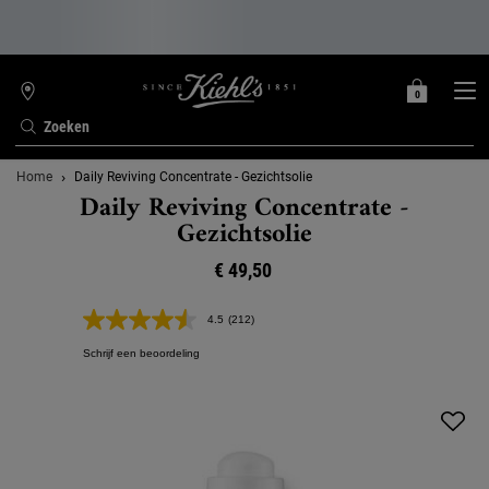
0
MIJN
0 PRODUCT
WINKELZOEKER
MANDJE
Zoeken
Hoofdinhoud
Home
Daily Reviving Concentrate - Gezichtsolie
Daily Reviving Concentrate -
Gezichtsolie
€ 49,50
4.5
(212)
Lees
212
Schrijf een beoordeling
beoordelingen.
Dezelfde
paginalink.