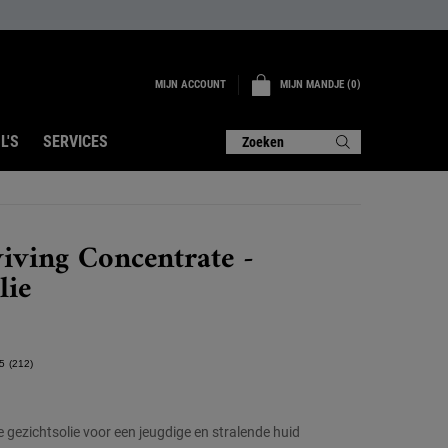
MIJN ACCOUNT
MIJN MANDJE
0
0 PRODUCT
L'S
SERVICES
Zoeken
iving Concentrate -
lie
5
(212)
Lees
212
beoordelingen.
Dezelfde
te gezichtsolie voor een jeugdige en stralende huid
paginalink.