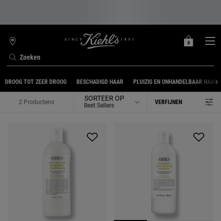
0
MIJN
0 PRODUCT
WINKELZOEKER
MANDJE
Zoeken
Hoofdinhoud
DROOG TOT ZEER DROOG
BESCHADIGD HAAR
PLUIZIG EN ONHANDELBAAR HAAR
SORTEER OP
2 Productens
VERFIJNEN
FILTER MENU