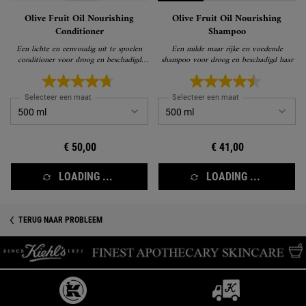
Olive Fruit Oil Nourishing
Olive Fruit Oil Nourishing
Conditioner
Shampoo
Een lichte en eenvoudig uit te spoelen
Een milde maar rijke en voedende
conditioner voor droog en beschadigd
shampoo voor droog en beschadigd haar
haar
Selecteer een maat
Selecteer een maat
€ 50,00
€ 41,00
LOADING ...
LOADING ...
TERUG NAAR PROBLEEM