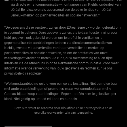
via directe e-mailcommunicatie wil ontvangen van Kiehl’s, onderdeel van
L’Oréal Benelux, evenals gepersonaliseerde advertenties van L’Oréal
*
Benelux-merken op partnerwebsites en sociale netwerken.
*De gegevens die je verstrekt, zullen door L'Oréal Benelux worden gebruikt om
je account te beheren. Deze gegevens zullen, als je daar toestemming voor
hebt gegeven, ook gebruikt worden om je profiel te verrijken en je
gepersonaliseerde aanbiedingen te doen via directe communicatie van
Kiehl's, evenals via advertenties van haar verschillende merken op
partnerwebsites en sociale netwerken, en om de prestaties van onze
marketingactiviteiten te meten. Je kunt jouw toestemming te allen tijde
intrekken via de afmeldlink in onze elektronische communicatie. Voor meer
informatie over de verwerking van jouw gegevens en rechten kun je ons
privacybeleid
raadplegen.
*Welkomstaanbieding geldig voor een eerste bestelling. Niet cumuleerbaar
met andere aanbiedingen of promoties, maar wel cumuleerbaar met «
Cadeau bij aankoop » aanbiedingen. Beperkt tot één keer te gebruiken per
klant. Niet geldig op limited editions en bundels.
Deze site wordt beschermd door Cloudflare en het privacybeleid en de
gebruiksvoorwaarden zijn van toepassing.