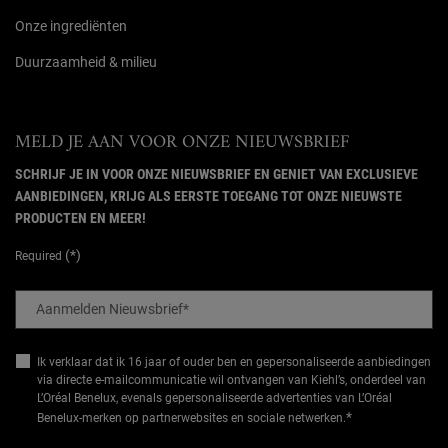
Onze ingrediënten
Duurzaamheid & milieu
MELD JE AAN VOOR ONZE NIEUWSBRIEF
SCHRIJF JE IN VOOR ONZE NIEUWSBRIEF EN GENIET VAN EXCLUSIEVE
AANBIEDINGEN, KRIJG ALS EERSTE TOEGANG TOT ONZE NIEUWSTE
PRODUCTEN EN MEER!
(*)
Required
Aanmelden Nieuwsbrief
*
Ik verklaar dat ik 16 jaar of ouder ben en gepersonaliseerde aanbiedingen
via directe e-mailcommunicatie wil ontvangen van Kiehl’s, onderdeel van
L’Oréal Benelux, evenals gepersonaliseerde advertenties van L’Oréal
*
Benelux-merken op partnerwebsites en sociale netwerken.