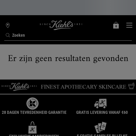
0
MIJN
0 PRODUCT
WINKELZOEKER
MANDJE
Zoeken
Hoofdinhoud
Er zijn geen resultaten gevonden
28 DAGEN TEVREDENHEID GARANTIE
GRATIS LEVERING VANAF €60
5 GRATIS SAMPLES BIJ ELKE