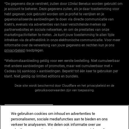
*De gegevens die je verstrekt, zullen door L'Oréal Benelux worden gebruikt om
je account te beheren. Deze gegevens zullen, als je daar toestemming voor
hebt gegeven, ook gebruikt worden om je profiel te verrijken en je
gepersonaliseerde aanbiedingen te doen via directe communicatie van
Kiehl's, evenals via advertenties van haar verschillende merken op
partnerwebsites en sociale netwerken, en om de prestaties van onze
marketingactiviteiten te meten. Je kunt jouw toestemming te allen tijde
intrekken via de afmeldlink in onze elektronische communicatie. Voor meer
informatie over de verwerking van jouw gegevens en rechten kun je ons
privacybeleid
raadplegen.
*Welkomstaanbieding geldig voor een eerste bestelling. Niet cumuleerbaar
met andere aanbiedingen of promoties, maar wel cumuleerbaar met «
Cadeau bij aankoop » aanbiedingen. Beperkt tot één keer te gebruiken per
klant. Niet geldig op limited editions en bundels.
Deze site wordt beschermd door Cloudflare en het privacybeleid en de
gebruiksvoorwaarden zijn van toepassing.
AANMELDEN
We gebruiken cookies om inhoud en advertenties te
personaliseren, sociale mediafuncties aan te bieden en ons
verkeer te analyseren. We delen ook informatie over uw