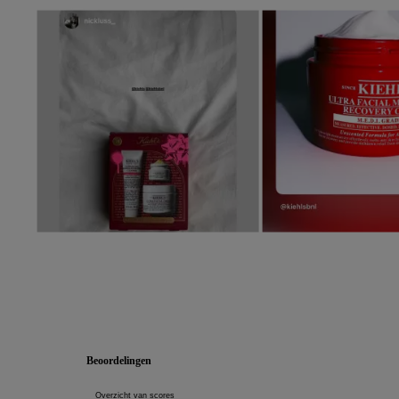
Media Carousel - Carousel with product photos. Use the previous an
Slidepanel 1 of 3, Showing items 1 to 5 of 15.
PDP Reviews