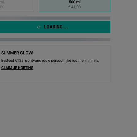
ml
500 ml
eselecteerd
e productvariant is niet in voorraad, {0}
 1 of 2
Geselecteerd
, 2 of 2
,00
€ 41,00
LOADING ...
SUMMER GLOW!
Besteed €129 & ontvang jouw persoonlijke routine in mini's.
CLAIM JE KORTING
o - Afbeelding inzoomen