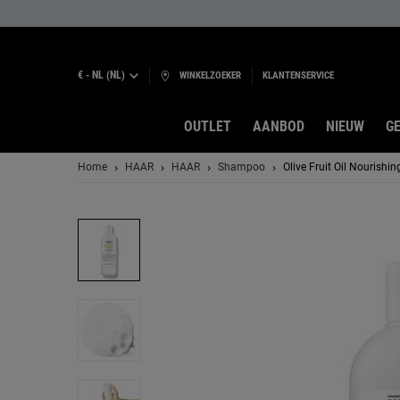
€ - NL (NL)
WINKELZOEKER
KLANTENSERVICE
OUTLET
AANBOD
NIEUW
GE
Hoofdinhoud
Home
HAAR
HAAR
Shampoo
Olive Fruit Oil Nourish