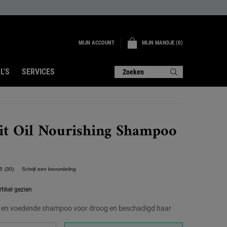
MIJN ACCOUNT
MIJN MANDJE
0
0 PRODUCT
L'S
SERVICES
Zoeken
uit Oil Nourishing Shampoo
5
(30)
Schrijf een beoordeling
Lees
30
beoordelingen.
tikel gezien
Dezelfde
paginalink.
ke en voedende shampoo voor droog en beschadigd haar