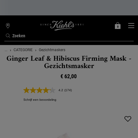
0
MIJN
0 PRODUCT
WINKELZOEKER
MANDJE
Zoeken
Hoofdinhoud
...
CATEGORIE
Gezichtmaskers
Ginger Leaf & Hibiscus Firming Mask -
Gezichtsmasker
€ 62,00
4.2
(174)
Lees
174
Schrijf een beoordeling
beoordelingen.
Dezelfde
paginalink.