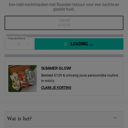
Een mild nachtmasker met fluwelen textuur voor een zachte en
gladde huid.
One formaat only
100 ml
Geselecteerd
De productvariant is niet in voorraad, {0}
, 1 of 1
€ 62,00
Hoeveelheid
LOADING ...
−
+
SUMMER GLOW!
Besteed €129 & ontvang jouw persoonlijke routine
in mini's.
CLAIM JE KORTING
PDP Sections Accordion
Wat is het?