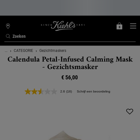
0
MIJN
0 PRODUCT
WINKELZOEKER
MANDJE
Zoeken
Hoofdinhoud
...
CATEGORIE
Gezichtmaskers
Calendula Petal-Infused Calming Mask
- Gezichtsmasker
€ 56,00
2.6
(16)
Schrijf een beoordeling
Lees
16
beoordelingen.
Dezelfde
paginalink.