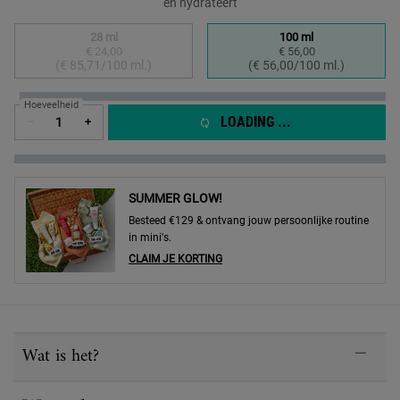
en hydrateert
Select a formaat
28 ml
100 ml
€ 24,00
€ 56,00
Geselecteerd
De productvariant is niet in voorraad, {0}
, 1 of 2
Geselecteerd
, 2 of 2
(€ 85,71/100 ml.)
(€ 56,00/100 ml.)
Hoeveelheid
LOADING ...
−
+
SUMMER GLOW!
Besteed €129 & ontvang jouw persoonlijke routine
in mini's.
CLAIM JE KORTING
PDP Sections Accordion
Wat is het?