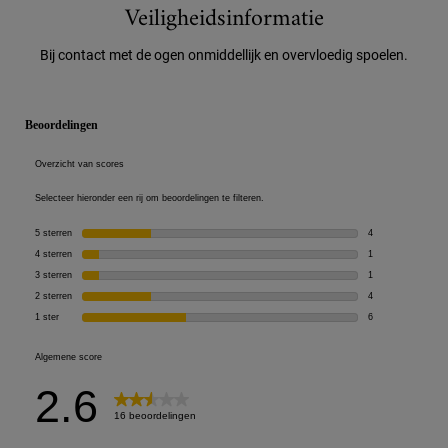
Veiligheidsinformatie
Did You Know
Veiligheidsinformatie
Bij contact met de ogen onmiddellijk en overvloedig spoelen.
PDP Reviews