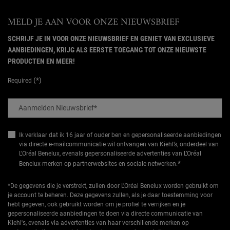
MELD JE AAN VOOR ONZE NIEUWSBRIEF
SCHRIJF JE IN VOOR ONZE NIEUWSBRIEF EN GENIET VAN EXCLUSIEVE
AANBIEDINGEN, KRIJG ALS EERSTE TOEGANG TOT ONZE NIEUWSTE
PRODUCTEN EN MEER!
(*)
Required
Aanmelden Nieuwsbrief
*
Ik verklaar dat ik 16 jaar of ouder ben en gepersonaliseerde aanbiedingen
via directe e-mailcommunicatie wil ontvangen van Kiehl’s, onderdeel van
L’Oréal Benelux, evenals gepersonaliseerde advertenties van L’Oréal
*
Benelux-merken op partnerwebsites en sociale netwerken.
*De gegevens die je verstrekt, zullen door L'Oréal Benelux worden gebruikt om
je account te beheren. Deze gegevens zullen, als je daar toestemming voor
hebt gegeven, ook gebruikt worden om je profiel te verrijken en je
gepersonaliseerde aanbiedingen te doen via directe communicatie van
Kiehl's, evenals via advertenties van haar verschillende merken op