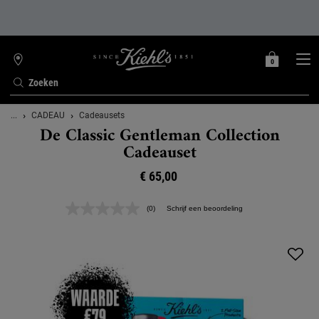
0
MIJN
0 PRODUCT
WINKELZOEKER
MANDJE
Zoeken
Hoofdinhoud
...
CADEAU
Cadeausets
De Classic Gentleman Collection
Cadeauset
€ 65,00
(0)
Schrijf een beoordeling
Geen
scorewaarde.
Dezelfde
paginalink.