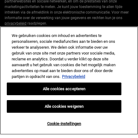
partnerwebsites en sociale netwerken, en om de prestaties van onze
marketingactiviteiten te meten. Je kunt jouw toestemming te allen tijde
intrekken via de afmeldlink in onze elektronische communicatie. Voor meer
informatie over de verwerking van jouw gegevens en rechten kun je ons
privacybeleid
raadplegen.
*Welkomstaanbieding geldig voor een eerste bestelling. Niet cumuleerbaar
We gebruiken cookies om inhoud en advertenties te
met andere aanbiedingen of promoties, maar wel cumuleerbaar met «
personaliseren, sociale mediafuncties aan te bieden en ons
Cadeau bij aankoop » aanbiedingen. Beperkt tot één keer te gebruiken per
verkeer te analyseren. We delen ook informatie over uw
klant. Niet geldig op limited editions en bundels.
gebruik van onze site met onze partners voor sociale media,
reclame en analytics. Doordat u verder klikt op deze site
Deze site wordt beschermd door Cloudflare en het privacybeleid en de
aanvaardt u het gebruik van cookies die het mogelijk maken
gebruiksvoorwaarden zijn van toepassing.
advertenties op maat aan te bieden door ons of door derde
partijen in opdracht van ons.
Privacybeleid
AANMELDEN
Alle cookies accepteren
Alle cookies weigeren
Fabrikantinformatie
Cookie-instellingen
KIEHL'S
14, rue Royale - 75008 Paris France