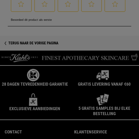
PDP Product Social Links Mobile
PDP Get The Look Section
TERUG NAAR DE VORIGE PAGINA
28 DAGEN TEVREDENHEID GARANTIE
GRATIS LEVERING VANAF €60
5 GRATIS SAMPLES BIJ ELKE
EXCLUSIEVE AANBIEDINGEN
BESTELLING
Navigatie voettekst
CONTACT
KLANTENSERVICE