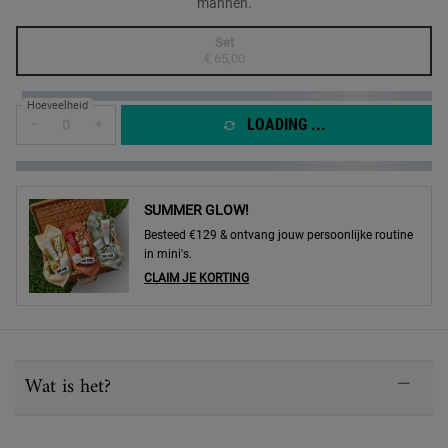
mannen.
One size only
Set
Geselecteerd
De productvariant is niet in voorraad, {0}
, 1 of 1
€ 65,00
Hoeveelheid
LOADING ...
−
+
SUMMER GLOW!
Besteed €129 & ontvang jouw persoonlijke routine
in mini's.
CLAIM JE KORTING
PDP Sections Accordion
Wat is het?