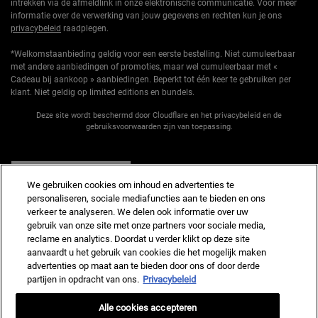
intrekken via de afmeldlink in onze elektronische communicatie. Voor meer
informatie over de verwerking van jouw gegevens en rechten kun je ons
privacybeleid
raadplegen.
*Welkomstaanbieding geldig voor een eerste bestelling. Niet cumuleerbaar
met andere aanbiedingen of promoties, maar wel cumuleerbaar met «
Cadeau bij aankoop » aanbiedingen. Beperkt tot één keer te gebruiken per
klant. Niet geldig op limited editions en bundels.
Deze site wordt beschermd door Cloudflare en het privacybeleid en de
gebruiksvoorwaarden zijn van toepassing.
AANMELDEN
We gebruiken cookies om inhoud en advertenties te
personaliseren, sociale mediafuncties aan te bieden en ons
verkeer te analyseren. We delen ook informatie over uw
gebruik van onze site met onze partners voor sociale media,
reclame en analytics. Doordat u verder klikt op deze site
Fabrikantinformatie
aanvaardt u het gebruik van cookies die het mogelijk maken
advertenties op maat aan te bieden door ons of door derde
KIEHL'S
14, rue Royale - 75008 Paris France
partijen in opdracht van ons.
Privacybeleid
kiehls@nl.oaccare.com
Alle cookies accepteren
AANKOOPOPTIE