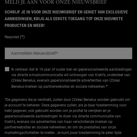
MELD JE AAN VOOR ONZE NIEUWSBRIEF
SCHRIJF JE IN VOOR ONZE NIEUWSBRIEF EN GENIET VAN EXCLUSIEVE
AANBIEDINGEN, KRIJG ALS EERSTE TOEGANG TOT ONZE NIEUWSTE
PRODUCTEN EN MEER!
(*)
Required
Aanmelden Nieuwsbrief
*
Ik verklaar dat ik 16 jaar of ouder ben en gepersonaliseerde aanbiedingen
via directe e-mailcommunicatie wil ontvangen van Kiehl’s, onderdeel van
L’Oréal Benelux, evenals gepersonaliseerde advertenties van L’Oréal
*
Benelux-merken op partnerwebsites en sociale netwerken.
*De gegevens die je verstrekt, zullen door L'Oréal Benelux worden gebruikt om
je account te beheren. Deze gegevens zullen, als je daar toestemming voor
hebt gegeven, ook gebruikt worden om je profiel te verrijken en je
gepersonaliseerde aanbiedingen te doen via directe communicatie van
Kiehl's, evenals via advertenties van haar verschillende merken op
partnerwebsites en sociale netwerken, en om de prestaties van onze
marketingactiviteiten te meten. Je kunt jouw toestemming te allen tijde