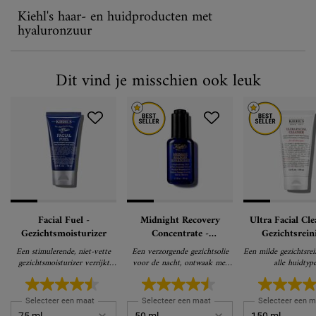
Kiehl's haar- en huidproducten met
hyaluronzuur
Dit vind je misschien ook leuk
Facial Fuel -
Midnight Recovery
Ultra Facial Cle
Gezichtsmoisturizer
Concentrate -
Gezichtsrein
Gezichtsolie
Een stimulerende, niet-vette
Een verzorgende gezichtsolie
Een milde gezichtsrei
gezichtsmoisturizer verrijkt
voor de nacht, ontwaak met
alle huidtype
met vitamines, geeft je huid
een jonger uitziende huid
energie
Selecteer een maat
Selecteer een maat
Selecteer een m