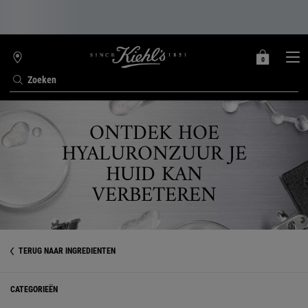
0
MIJN
0 PRODUCT
WINKELZOEKER
MANDJE
Zoeken
Hoofdinhoud
ONTDEK HOE
HYALURONZUUR JE
HUID KAN
VERBETEREN
TERUG NAAR INGREDIËNTEN
CATEGORIEËN