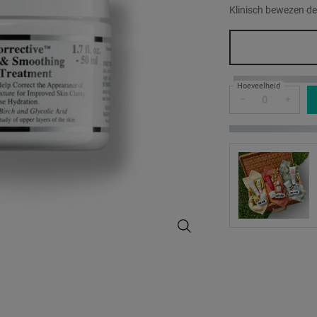
Klinisch bewezen de
One formaat only
Hoeveelheid
−
+
Clearly Corrective™ Brightening &