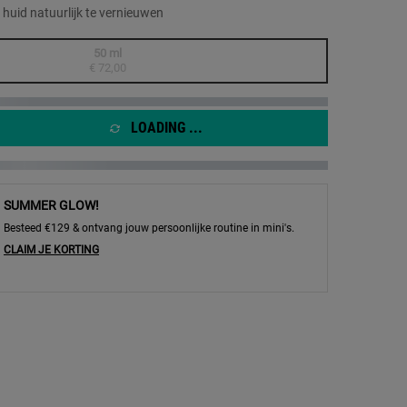
Dezelfde
 huid natuurlijk te vernieuwen
paginalink.
50 ml
Geselecteerd
De productvariant is niet in voorraad, {0}
, 1 of 1
€ 72,00
LOADING ...
SUMMER GLOW!
Besteed €129 & ontvang jouw persoonlijke routine in mini's.
CLAIM JE KORTING
 Smoothing Moisture Treatment - Hydraterende Gezichtscrème - Afbeelding inzoome