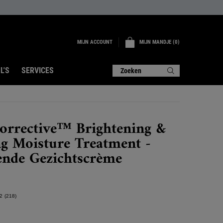
MIJN ACCOUNT
MIJN MANDJE
0
0 PRODUCT
L'S
SERVICES
Zoeken
Corrective™ Brightening &
g Moisture Treatment -
ende Gezichtscrème
2
(218)
Lees
218
beoordelingen.