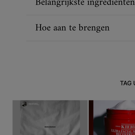
Belangrijkste ingrediënten
Hoe aan te brengen
TAG 
Media Carousel - Carousel with product photos. Use the previous an