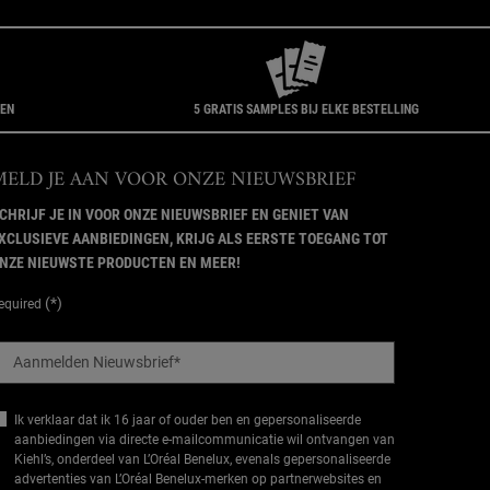
GEN
5 GRATIS SAMPLES BIJ ELKE BESTELLING
MELD JE AAN VOOR ONZE NIEUWSBRIEF
CHRIJF JE IN VOOR ONZE NIEUWSBRIEF EN GENIET VAN
XCLUSIEVE AANBIEDINGEN, KRIJG ALS EERSTE TOEGANG TOT
NZE NIEUWSTE PRODUCTEN EN MEER!
(*)
equired
Aanmelden Nieuwsbrief
*
Ik verklaar dat ik 16 jaar of ouder ben en gepersonaliseerde
aanbiedingen via directe e-mailcommunicatie wil ontvangen van
Kiehl’s, onderdeel van L’Oréal Benelux, evenals gepersonaliseerde
advertenties van L’Oréal Benelux-merken op partnerwebsites en