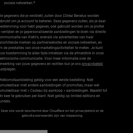
*
sociale netwerken.
De gegevens die je verstrekt, zullen door L'Oréal Benelux worden
ebruikt om je account te beheren. Deze gegevens zullen, als je daar
oestemming voor hebt gegeven, ook gebruikt worden om je profiel
e verrijken en je gepersonaliseerde aanbiedingen te doen via directe
ommunicatie van Kiehl's, evenals via advertenties van haar
erschillende merken op partnerwebsites en sociale netwerken, en
m de prestaties van onze marketingactiviteiten te meten. Je kunt
ouw toestemming te allen tijde intrekken via de afmeldlink in onze
lektronische communicatie. Voor meer informatie over de
erwerking van jouw gegevens en rechten kun je ons
privacybeleid
aadplegen.
Welkomstaanbieding geldig voor een eerste bestelling. Niet
umuleerbaar met andere aanbiedingen of promoties, maar wel
umuleerbaar met « Cadeau bij aankoop » aanbiedingen. Beperkt tot
én keer te gebruiken per klant. Niet geldig op limited editions en
undels.
Deze site wordt beschermd door Cloudflare en het privacybeleid en de
gebruiksvoorwaarden zijn van toepassing.