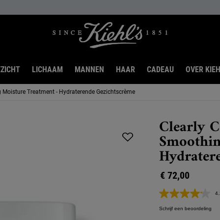
ZICHT
LICHAAM
MANNEN
HAAR
CADEAU
OVER KIEH
g Moisture Treatment - Hydraterende Gezichtscrème
Clearly 
Smoothin
Hydrater
€ 72,00
4.
Schrijf een beoordeling