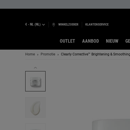
€ - NL (NL)
WINKELZOEKER
KLANTENSERVICE
OUTLET
AANBOD
NIEUW
GE
Hoofdinhoud
Home
Promotie
Clearly Corrective™ Brightening & Smoothin