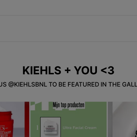
KIEHLS + YOU <3
US @KIEHLSBNL TO BE FEATURED IN THE GALL
d next buttons to navigate.