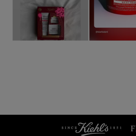
Slidepanel 1 of 3, Showing items 1 to 5 of 15.
Veiligheidsinformatie