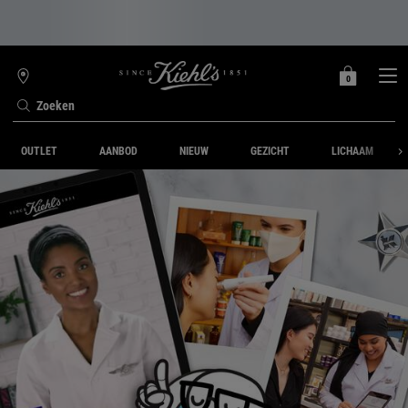
0
MIJN
0 PRODUCT
WINKELZOEKER
MANDJE
Zoeken
Hoofdinhoud
OUTLET
AANBOD
NIEUW
GEZICHT
LICHAAM