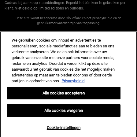
Cadeau bij aankoop » aanbiedingen. Beperkt tot één keer te gebruiken per
klant. Niet geldig op limited editions en bundels.
Deze site wordt beschermd door Cloudflare en het privacybeleid en de
gebruiksvoorwaarden zijn van toepassing.
We gebruiken cookies om inhoud en advertenties te
AANMELDEN
personaliseren, sociale mediafuncties aan te bieden en ons
verkeer te analyseren. We delen ook informatie over uw
gebruik van onze site met onze partners voor sociale media,
reclame en analytics. Doordat u verder klikt op deze site
aanvaardt u het gebruik van cookies die het mogelijk maken
Fabrikantinformatie
advertenties op maat aan te bieden door ons of door derde
partijen in opdracht van ons.
Privacybeleid
KIEHL'S
14, rue Royale - 75008 Paris France
Alle cookies accepteren
kiehls@nl.oaccare.com
AANKOOPOPTIE
Alle cookies weigeren
€ - NL (NL)
Cookie-instellingen
Privacy policy
Gebruiksvoorwaarden
Site Map
Cookie-instellingen