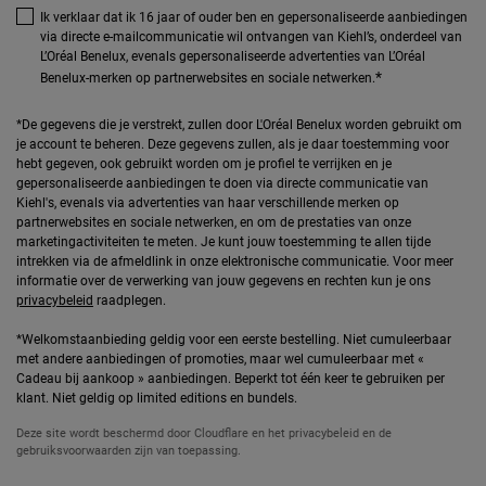
Ik verklaar dat ik 16 jaar of ouder ben en gepersonaliseerde aanbiedingen
via directe e-mailcommunicatie wil ontvangen van Kiehl’s, onderdeel van
L’Oréal Benelux, evenals gepersonaliseerde advertenties van L’Oréal
*
Benelux-merken op partnerwebsites en sociale netwerken.
*De gegevens die je verstrekt, zullen door L'Oréal Benelux worden gebruikt om
je account te beheren. Deze gegevens zullen, als je daar toestemming voor
hebt gegeven, ook gebruikt worden om je profiel te verrijken en je
gepersonaliseerde aanbiedingen te doen via directe communicatie van
Kiehl's, evenals via advertenties van haar verschillende merken op
partnerwebsites en sociale netwerken, en om de prestaties van onze
marketingactiviteiten te meten. Je kunt jouw toestemming te allen tijde
intrekken via de afmeldlink in onze elektronische communicatie. Voor meer
informatie over de verwerking van jouw gegevens en rechten kun je ons
privacybeleid
raadplegen.
*Welkomstaanbieding geldig voor een eerste bestelling. Niet cumuleerbaar
met andere aanbiedingen of promoties, maar wel cumuleerbaar met «
Cadeau bij aankoop » aanbiedingen. Beperkt tot één keer te gebruiken per
klant. Niet geldig op limited editions en bundels.
Deze site wordt beschermd door Cloudflare en het privacybeleid en de
gebruiksvoorwaarden zijn van toepassing.