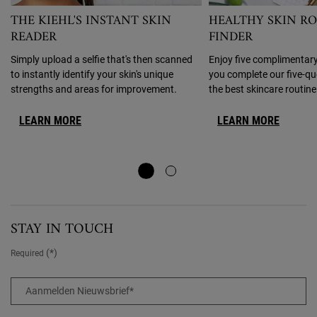
THE KIEHL'S INSTANT SKIN
HEALTHY SKIN R
READER
FINDER
Simply upload a selfie that's then scanned
Enjoy five complimenta
to instantly identify your skin's unique
you complete our five-qu
strengths and areas for improvement.
the best skincare routine
LEARN MORE
LEARN MORE
STAY IN TOUCH
(*)
Required
Aanmelden Nieuwsbrief
*