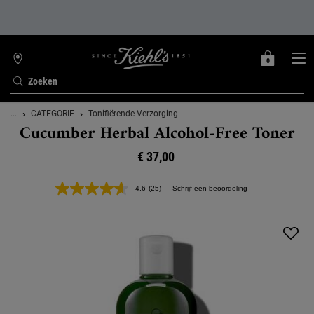
0
MIJN
0 PRODUCT
WINKELZOEKER
MANDJE
Zoeken
Hoofdinhoud
...
CATEGORIE
Tonifiërende Verzorging
Cucumber Herbal Alcohol-Free Toner
€ 37,00
4.6
(25)
Schrijf een beoordeling
Lees
25
beoordelingen.
Dezelfde
paginalink.