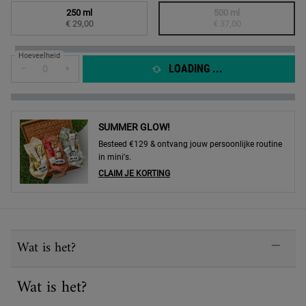
Select a formaat
250 ml
500 ml
Geselecteerd
, 1 of 2
Geselecteerd
De productvariant is 
, 2 of 2
€ 29,00
€ 37,00
Hoeveelheid
LOADING ...
−
+
SUMMER GLOW!
Besteed €129 & ontvang jouw persoonlijke routine
in mini's.
CLAIM JE KORTING
PDP Sections Accordion
Wat is het?
Wat is het?