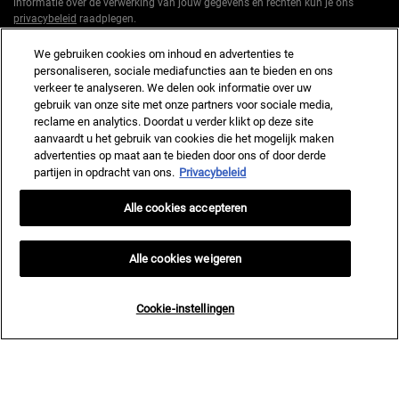
informatie over de verwerking van jouw gegevens en rechten kun je ons
privacybeleid
raadplegen.
*Welkomstaanbieding geldig voor een eerste bestelling. Niet cumuleerbaar
We gebruiken cookies om inhoud en advertenties te
met andere aanbiedingen of promoties, maar wel cumuleerbaar met «
personaliseren, sociale mediafuncties aan te bieden en ons
Cadeau bij aankoop » aanbiedingen. Beperkt tot één keer te gebruiken per
verkeer te analyseren. We delen ook informatie over uw
klant. Niet geldig op limited editions en bundels.
gebruik van onze site met onze partners voor sociale media,
reclame en analytics. Doordat u verder klikt op deze site
Deze site wordt beschermd door Cloudflare en het privacybeleid en de
aanvaardt u het gebruik van cookies die het mogelijk maken
gebruiksvoorwaarden zijn van toepassing.
advertenties op maat aan te bieden door ons of door derde
partijen in opdracht van ons.
Privacybeleid
AANMELDEN
Alle cookies accepteren
Alle cookies weigeren
Fabrikantinformatie
Cookie-instellingen
KIEHL'S
14, rue Royale - 75008 Paris France
kiehls@nl.oaccare.com
AANKOOPOPTIE