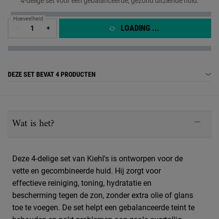
4-delige set voor een gebalanceerde, gezond uitziende huid.
Hoeveelheid
LOADING ...
−
+
DEZE SET BEVAT
4 PRODUCTEN
PDP Sections Accordion
Wat is het?
Deze 4-delige set van Kiehl's is ontworpen voor de
vette en gecombineerde huid. Hij zorgt voor
effectieve reiniging, toning, hydratatie en
bescherming tegen de zon, zonder extra olie of glans
toe te voegen. De set helpt een gebalanceerde teint te