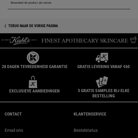
PDP Product Social Links Mobile
PDP Get The Look Section
TERUG NAAR DE VORIGE PAGINA
28 DAGEN TEVREDENHEID GARANTIE
GRATIS LEVERING VANAF €60
5 GRATIS SAMPLES BIJ ELKE
EXCLUSIEVE AANBIEDINGEN
BESTELLING
Navigatie voettekst
CONTACT
KLANTENSERVICE
Email ons
Bestelstatus