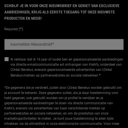
SCHRIJF JE IN VOOR ONZE NIEUWSBRIEF EN GENIET VAN EXCLUSIEVE
AANBIEDINGEN, KRIJG ALS EERSTE TOEGANG TOT ONZE NIEUWSTE
PRODUCTEN EN MEER!
(*)
Required
Aanmelden Nieuwsbrief
*
Ik verklaar dat ik 16 jaar of ouder ben en gepersonaliseerde aanbiedingen
via directe e-mailcommunicatie wil ontvangen van Kiehl’s, onderdeel van
L’Oréal Benelux, evenals gepersonaliseerde advertenties van L’Oréal
*
Benelux-merken op partnerwebsites en sociale netwerken.
*De gegevens die je verstrekt, zullen door L'Oréal Benelux worden gebruikt om
je account te beheren. Deze gegevens zullen, als je daar toestemming voor
hebt gegeven, ook gebruikt worden om je profiel te verrijken en je
gepersonaliseerde aanbiedingen te doen via directe communicatie van
Kiehl's, evenals via advertenties van haar verschillende merken op
partnerwebsites en sociale netwerken, en om de prestaties van onze
marketingactiviteiten te meten. Je kunt jouw toestemming te allen tijde
intrekken via de afmeldlink in onze elektronische communicatie. Voor meer