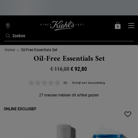
0
MIJN
0 PRODUCT
WINKELZOEKER
MANDJE
Zoeken
Hoofdinhoud
Home
Oil-Free Essentials Set
Oil-Free Essentials Set
€ 116,00
Oude prijs
Nieuwe prijs
€ 92,80
(0)
Schrijf een beoordeling
Geen
scorewaarde.
Dezelfde
27 mensen hebben dit artikel gezien
paginalink.
ONLINE EXCLUSIEF