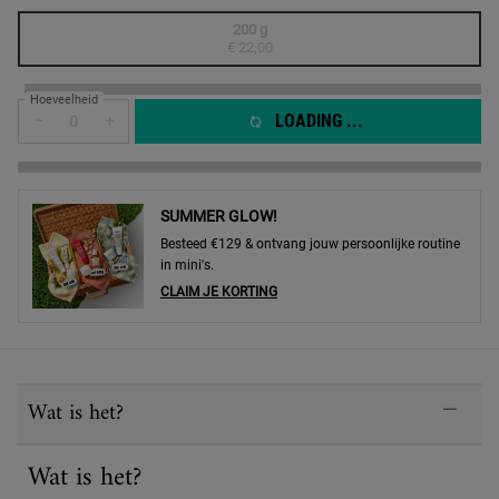
One formaat only
200 g
Geselecteerd
De productvariant is niet in voorraad, {0}
, 1 of 1
€ 22,00
Hoeveelheid
LOADING ...
−
+
SUMMER GLOW!
Besteed €129 & ontvang jouw persoonlijke routine
in mini's.
CLAIM JE KORTING
PDP Sections Accordion
Wat is het?
Wat is het?