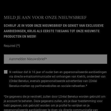
MELD JE AAN VOOR ONZE NIEUWSBRIEF
SCHRIJF JE IN VOOR ONZE NIEUWSBRIEF EN GENIET VAN EXCLUSIEVE
AANBIEDINGEN, KRIJG ALS EERSTE TOEGANG TOT ONZE NIEUWSTE
PRODUCTEN EN MEER!
(*)
Required
Aanmelden Nieuwsbrief
*
Ik verklaar dat ik 16 jaar of ouder ben en gepersonaliseerde aanbiedingen
via directe e-mailcommunicatie wil ontvangen van Kiehl’s, onderdeel van
L’Oréal Benelux, evenals gepersonaliseerde advertenties van L’Oréal
*
Benelux-merken op partnerwebsites en sociale netwerken.
*De gegevens die je verstrekt, zullen door L'Oréal Benelux worden gebruikt om
je account te beheren. Deze gegevens zullen, als je daar toestemming voor
hebt gegeven, ook gebruikt worden om je profiel te verrijken en je
gepersonaliseerde aanbiedingen te doen via directe communicatie van