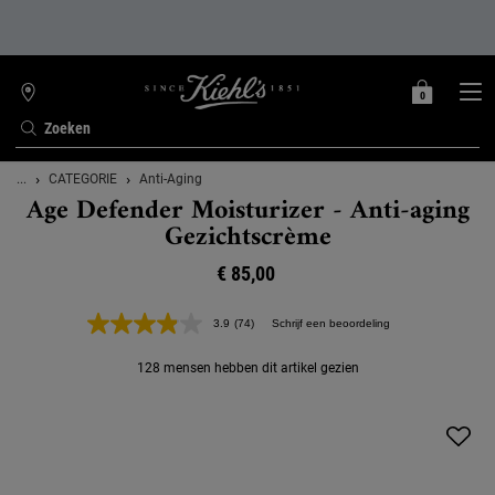
0
MIJN
0 PRODUCT
WINKELZOEKER
MANDJE
Zoeken
Hoofdinhoud
...
CATEGORIE
Anti-Aging
Age Defender Moisturizer - Anti-aging
Gezichtscrème
€ 85,00
3.9
(74)
Schrijf een beoordeling
Lees
74
beoordelingen.
128 mensen hebben dit artikel gezien
Dezelfde
paginalink.