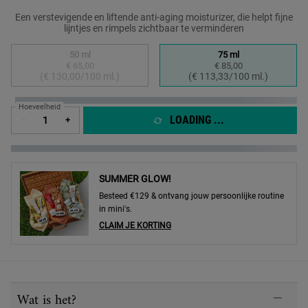
Een verstevigende en liftende anti-aging moisturizer, die helpt fijne
lijntjes en rimpels zichtbaar te verminderen
Select a formaat
50 ml
75 ml
€ 65,00
€ 85,00
Geselecteerd
De productvariant is niet in voorraad, {0}
, 1 of 2
Geselecteerd
, 2 of 2
(€ 130,00/100 ml.)
(€ 113,33/100 ml.)
Hoeveelheid
LOADING ...
−
+
SUMMER GLOW!
Besteed €129 & ontvang jouw persoonlijke routine
in mini's.
CLAIM JE KORTING
PDP Sections Accordion
Wat is het?