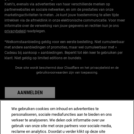
Kiehl's, evenals via advertenties van haar verschillende merken op
partnerwebsites en sociale netwerken, en om de prestaties van onze
marketingactiviteiten te meten. Je kunt jouw toestemming te allen tijde
intrekken via de afmeldlink in onze elektronische communicatie. Voor meer
informatie over de verwerking van jouw gegevens en rechten kun je ons
privacybeleid
raadplegen.
*Welkomstaanbieding geldig voor een eerste bestelling. Niet cumuleerbaar
met andere aanbiedingen of promoties, maar wel cumuleerbaar met «
Cadeau bij aankoop » aanbiedingen. Beperkt tot één keer te gebruiken per
klant. Niet geldig op limited editions en bundels.
Deze site wordt beschermd door Cloudflare en het privacybeleid en de
gebruiksvoorwaarden zijn van toepassing.
AANMELDEN
We gebruiken cookies om inhoud en advertenties te
personaliseren, sociale mediafuncties aan te bieden en ons
verkeer te analyseren. We delen ook informatie over uw
Fabrikantinformatie
gebruik van onze site met onze partners voor sociale media,
KIEHL'S
reclame en analytics. Doordat u verder klikt op deze site