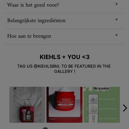
Waar is het goed voor?
Belangrijkste ingrediënten
Hoe aan te brengen
KIEHLS + YOU <3
TAG US @KIEHLSBNL TO BE FEATURED IN THE 
GALLERY !
Media Carousel - Carousel with product photos. Use the previous an
Slidepanel 1 of 5, Showing items 1 to 3 of 15.