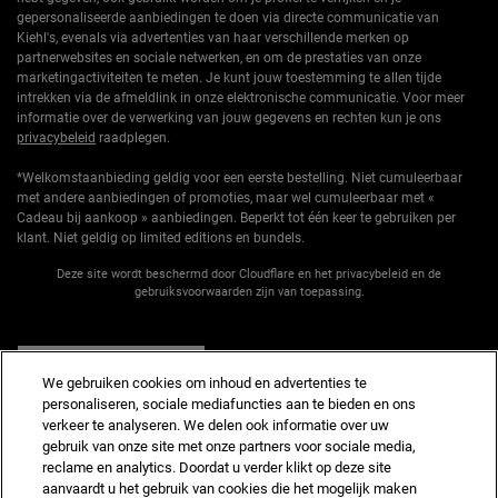
gepersonaliseerde aanbiedingen te doen via directe communicatie van
Kiehl's, evenals via advertenties van haar verschillende merken op
partnerwebsites en sociale netwerken, en om de prestaties van onze
marketingactiviteiten te meten. Je kunt jouw toestemming te allen tijde
intrekken via de afmeldlink in onze elektronische communicatie. Voor meer
informatie over de verwerking van jouw gegevens en rechten kun je ons
privacybeleid
raadplegen.
*Welkomstaanbieding geldig voor een eerste bestelling. Niet cumuleerbaar
met andere aanbiedingen of promoties, maar wel cumuleerbaar met «
Cadeau bij aankoop » aanbiedingen. Beperkt tot één keer te gebruiken per
klant. Niet geldig op limited editions en bundels.
Deze site wordt beschermd door Cloudflare en het privacybeleid en de
gebruiksvoorwaarden zijn van toepassing.
AANMELDEN
We gebruiken cookies om inhoud en advertenties te
personaliseren, sociale mediafuncties aan te bieden en ons
verkeer te analyseren. We delen ook informatie over uw
gebruik van onze site met onze partners voor sociale media,
reclame en analytics. Doordat u verder klikt op deze site
Fabrikantinformatie
aanvaardt u het gebruik van cookies die het mogelijk maken