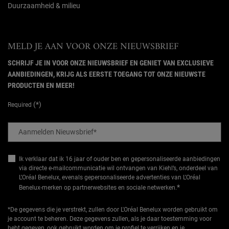
Duurzaamheid & milieu
MELD JE AAN VOOR ONZE NIEUWSBRIEF
SCHRIJF JE IN VOOR ONZE NIEUWSBRIEF EN GENIET VAN EXCLUSIEVE
AANBIEDINGEN, KRIJG ALS EERSTE TOEGANG TOT ONZE NIEUWSTE
PRODUCTEN EN MEER!
(*)
Required
Aanmelden Nieuwsbrief
*
Ik verklaar dat ik 16 jaar of ouder ben en gepersonaliseerde aanbiedingen
via directe e-mailcommunicatie wil ontvangen van Kiehl’s, onderdeel van
L’Oréal Benelux, evenals gepersonaliseerde advertenties van L’Oréal
*
Benelux-merken op partnerwebsites en sociale netwerken.
*De gegevens die je verstrekt, zullen door L'Oréal Benelux worden gebruikt om
je account te beheren. Deze gegevens zullen, als je daar toestemming voor
hebt gegeven, ook gebruikt worden om je profiel te verrijken en je