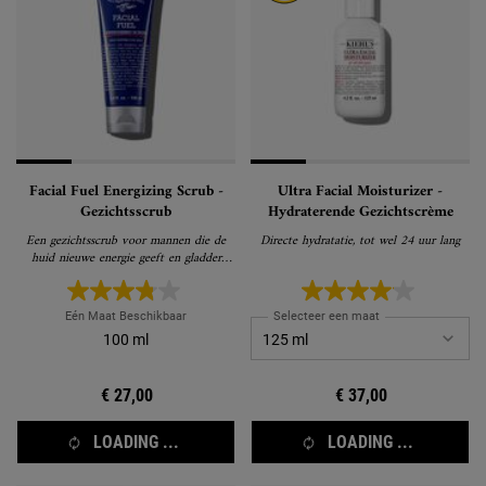
Facial Fuel Energizing Scrub -
Ultra Facial Moisturizer -
Gezichtsscrub
Hydraterende Gezichtscrème
Een gezichtsscrub voor mannen die de
Directe hydratatie, tot wel 24 uur lang
huid nieuwe energie geeft en gladder
maakt
Eén Maat Beschikbaar
Selecteer een maat
100 ml
€ 27,00
€ 37,00
LOADING ...
LOADING ...