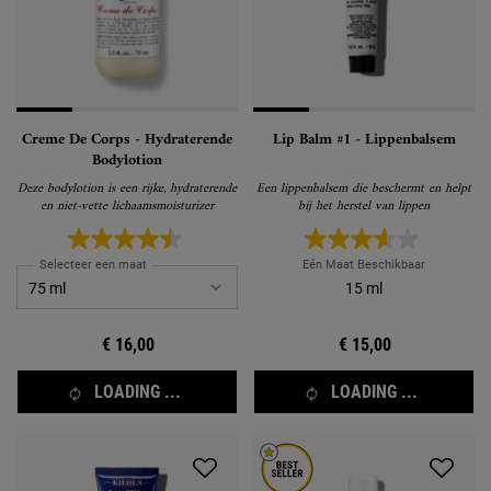
Creme De Corps - Hydraterende
Lip Balm #1 - Lippenbalsem
Bodylotion
Deze bodylotion is een rijke, hydraterende
Een lippenbalsem die beschermt en helpt
en niet-vette lichaamsmoisturizer
bij het herstel van lippen
Selecteer een maat
Eén Maat Beschikbaar
15 ml
€ 16,00
€ 15,00
LOADING ...
LOADING ...