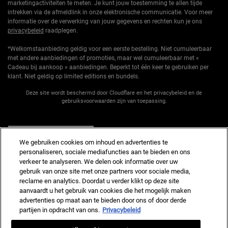
marketingactiviteiten te meten. Je kunt jouw toestemming te allen tijde
intrekken via de afmeldlink in onze elektronische communicatie. Voor meer
informatie over de verwerking van jouw gegevens en rechten kun je ons
privacybeleid
raadplegen.
*Welkomstaanbieding geldig voor een eerste bestelling. Niet cumuleerbaar
met andere aanbiedingen of promoties, maar wel cumuleerbaar met «
Cadeau bij aankoop » aanbiedingen. Beperkt tot één keer te gebruiken per
klant. Niet geldig op limited editions en bundels.
Deze site wordt beschermd door Cloudflare en het privacybeleid en de
gebruiksvoorwaarden zijn van toepassing.
AANMELDEN
We gebruiken cookies om inhoud en advertenties te
personaliseren, sociale mediafuncties aan te bieden en ons
verkeer te analyseren. We delen ook informatie over uw
gebruik van onze site met onze partners voor sociale media,
reclame en analytics. Doordat u verder klikt op deze site
Fabrikantinformatie
aanvaardt u het gebruik van cookies die het mogelijk maken
advertenties op maat aan te bieden door ons of door derde
KIEHL'S
14, rue Royale - 75008 Paris France
partijen in opdracht van ons.
Privacybeleid
kiehls@nl.oaccare.com