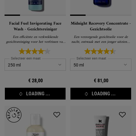
Facial Fuel Invigorating Face
Midnight Recovery Concentrate -
Wash - Gezichtsreiniger
Gezichtsolie
Een efficiënte en verkwikkende
Een verzorgende gezichtsolie voor de
gezichtsreiniging voor het verfrissen van
nacht, ontwaak met een jonger uitziende
de huid
huid
Selecteer een maat
Selecteer een maat
€ 28,00
€ 81,00
LOADING ...
LOADING ...