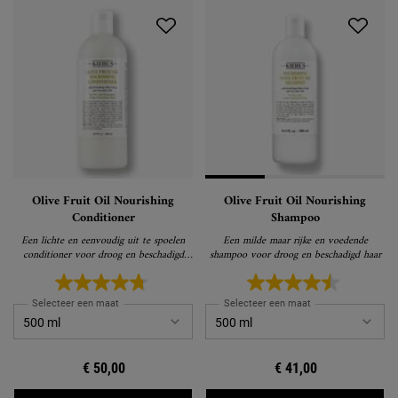
Olive Fruit Oil Nourishing
Olive Fruit Oil Nourishing
Conditioner
Shampoo
Een lichte en eenvoudig uit te spoelen
Een milde maar rijke en voedende
conditioner voor droog en beschadigd
shampoo voor droog en beschadigd haar
haar
Selecteer een maat
Selecteer een maat
€ 50,00
€ 41,00