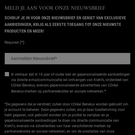
MELD JE AAN VOOR ONZE NIEUWSBRIEF
SCHRIJF JE IN VOOR ONZE NIEUWSBRIEF EN GENIET VAN EXCLUSIEVE
AANBIEDINGEN, KRIJG ALS EERSTE TOEGANG TOT ONZE NIEUWSTE
PRODUCTEN EN MEER!
(*)
Required
Aanmelden Nieuwsbrief
*
Ik verklaar dat ik 16 jaar of ouder ben en gepersonaliseerde aanbiedingen
via directe e-mailcommunicatie wil ontvangen van Kiehl’s, onderdeel van
L’Oréal Benelux, evenals gepersonaliseerde advertenties van L’Oréal
*
Benelux-merken op partnerwebsites en sociale netwerken.
*De gegevens die je verstrekt, zullen door L'Oréal Benelux worden gebruikt om
je account te beheren. Deze gegevens zullen, als je daar toestemming voor
hebt gegeven, ook gebruikt worden om je profiel te verrijken en je
gepersonaliseerde aanbiedingen te doen via directe communicatie van
Kiehl's, evenals via advertenties van haar verschillende merken op
partnerwebsites en sociale netwerken, en om de prestaties van onze