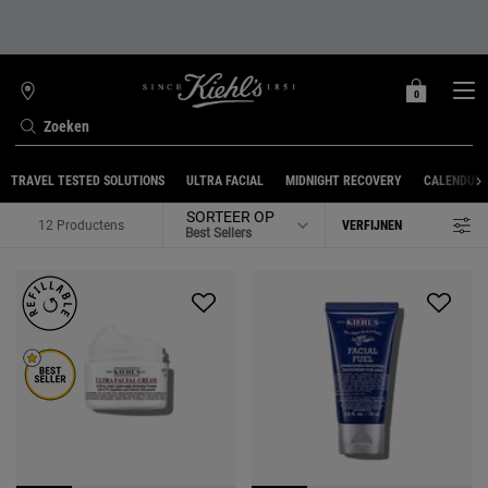
0
MIJN
0 PRODUCT
WINKELZOEKER
MANDJE
Zoeken
Hoofdinhoud
TRAVEL TESTED SOLUTIONS
ULTRA FACIAL
MIDNIGHT RECOVERY
CALENDUL
SORTEER OP
12 Productens
VERFIJNEN
FILTER MENU