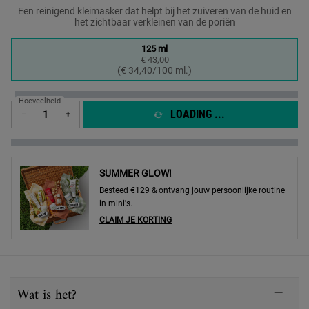
Een reinigend kleimasker dat helpt bij het zuiveren van de huid en
het zichtbaar verkleinen van de poriën
One formaat only
125 ml
€ 43,00
Geselecteerd
, 1 of 1
(€ 34,40/100 ml.)
Hoeveelheid
LOADING ...
−
+
SUMMER GLOW!
Besteed €129 & ontvang jouw persoonlijke routine
in mini's.
CLAIM JE KORTING
PDP Sections Accordion
Wat is het?