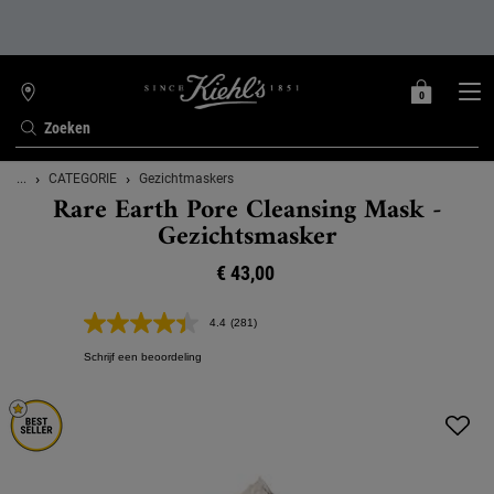
0
MIJN
0 PRODUCT
WINKELZOEKER
MANDJE
Zoeken
Hoofdinhoud
...
CATEGORIE
Gezichtmaskers
Rare Earth Pore Cleansing Mask -
Gezichtsmasker
€ 43,00
4.4
(281)
Lees
281
Schrijf een beoordeling
beoordelingen.
Dezelfde
paginalink.