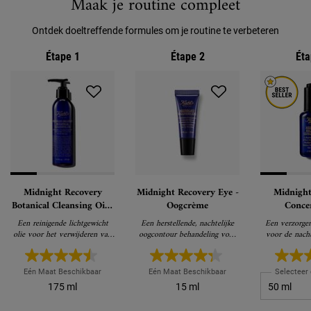
Maak je routine compleet
Ontdek doeltreffende formules om je routine te verbeteren
Étape 1
Étape 2
Éta
Midnight Recovery
Midnight Recovery Eye -
Midnight
Botanical Cleansing Oil -
Oogcrème
Concen
Make-Up Remover
Gezic
Een reinigende lichtgewicht
Een herstellende, nachtelijke
Een verzorgen
olie voor het verwijderen van
oogcontour behandeling voor
voor de nach
make-up en onzuiverheden
een frissere en jongere blik de
een jonger u
volgende ochtend
Eén Maat Beschikbaar
Eén Maat Beschikbaar
Selecteer
175 ml
15 ml