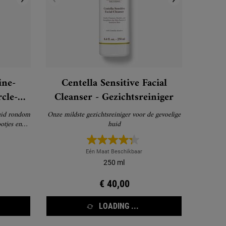
ine-
Centella Sensitive Facial
cle-
Cleanser - Gezichtsreiniger
C Eye
uid rondom
Onze mildste gezichtsreiniger voor de gevoelige
 C
ootjes en
huid
ndert.
Eén Maat Beschikbaar
250 ml
€ 40,00
LOADING ...