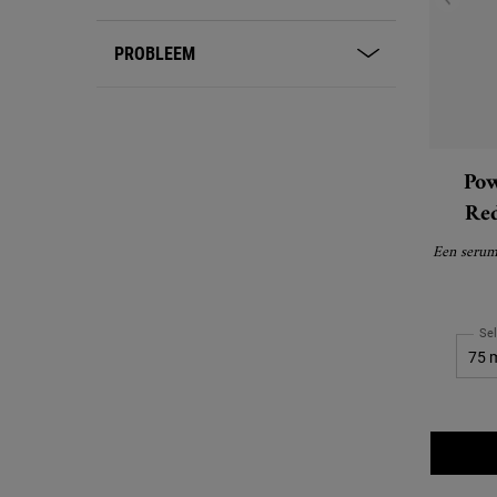
PROBLEEM
Pow
Red
Een serum
Se