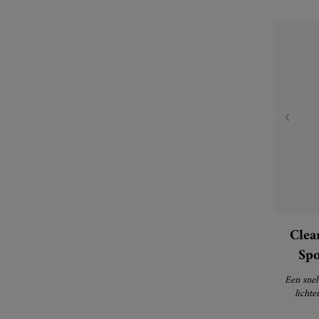
Clea
Spo
C
Een snel
lichte