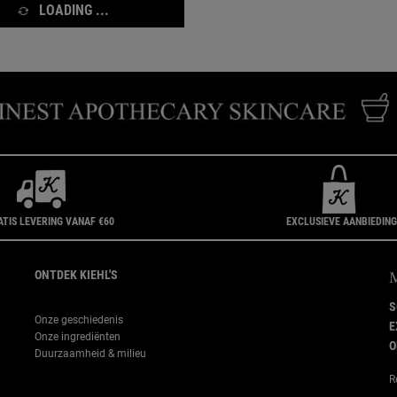
LOADING ...
ATIS LEVERING VANAF €60
EXCLUSIEVE AANBIEDIN
ONTDEK KIEHL'S
S
Onze geschiedenis
E
Onze ingrediënten
O
Duurzaamheid & milieu
R