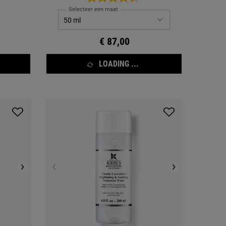
vernieuwing
Selecteer een maat
€ 87,00
LOADING ...