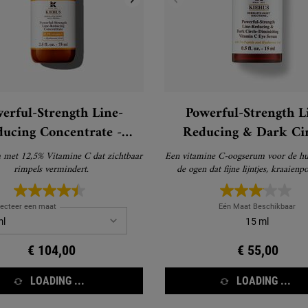
erful-Strength Line-
Powerful-Strength L
ucing Concentrate -
Reducing & Dark Cir
Vitamine C Serum
Diminishing Vitamin 
 met 12,5% Vitamine C dat zichtbaar
Een vitamine C-oogserum voor de h
Serum – Vitamine
rimpels vermindert.
de ogen dat fijne lijntjes, kraaienp
donkere kringen zichtbaar vermi
Oogserum
lecteer een maat
Eén Maat Beschikbaar
15 ml
€ 104,00
€ 55,00
LOADING ...
LOADING ...