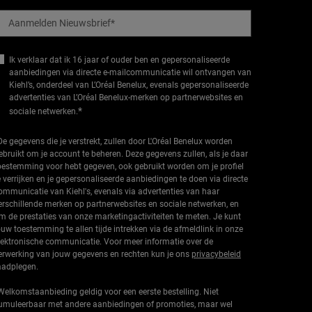
Aanmelden Nieuwsbrief
*
Ik verklaar dat ik 16 jaar of ouder ben en gepersonaliseerde
aanbiedingen via directe e-mailcommunicatie wil ontvangen van
Kiehl’s, onderdeel van L’Oréal Benelux, evenals gepersonaliseerde
advertenties van L’Oréal Benelux-merken op partnerwebsites en
*
sociale netwerken.
De gegevens die je verstrekt, zullen door L'Oréal Benelux worden
ebruikt om je account te beheren. Deze gegevens zullen, als je daar
oestemming voor hebt gegeven, ook gebruikt worden om je profiel
e verrijken en je gepersonaliseerde aanbiedingen te doen via directe
ommunicatie van Kiehl's, evenals via advertenties van haar
erschillende merken op partnerwebsites en sociale netwerken, en
m de prestaties van onze marketingactiviteiten te meten. Je kunt
ouw toestemming te allen tijde intrekken via de afmeldlink in onze
lektronische communicatie. Voor meer informatie over de
erwerking van jouw gegevens en rechten kun je ons
privacybeleid
aadplegen.
Welkomstaanbieding geldig voor een eerste bestelling. Niet
umuleerbaar met andere aanbiedingen of promoties, maar wel