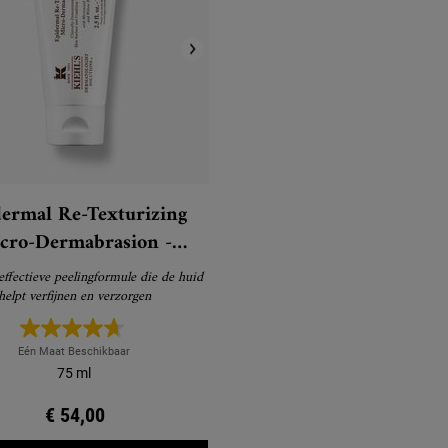
ermal Re-Texturizing
cro-Dermabrasion -
Gezichtspeeling
effectieve peelingformule die de huid
helpt verfijnen en verzorgen
Eén Maat Beschikbaar
75 ml
€ 54,00