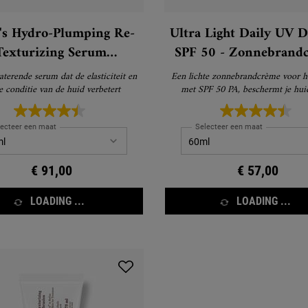
's Hydro-Plumping Re-
Ultra Light Daily UV D
Texturizing Serum
SPF 50 - Zonnebrand
entrate – Hydraterend
voor het Gezicht
terende serum dat de elasticiteit en
Een lichte zonnebrandcrème voor he
Gezichtsserum
e conditie van de huid verbetert
met SPF 50 PA, beschermt je hui
vervuiling
lecteer een maat
Selecteer een maat
€ 91,00
€ 57,00
LOADING ...
LOADING ...