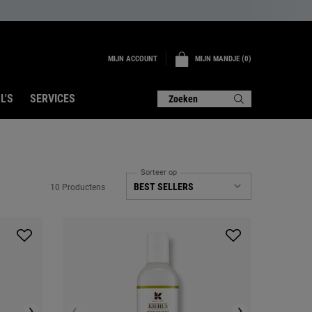
MIJN ACCOUNT
MIJN MANDJE
0
0 PRODUCT
L'S
SERVICES
Zoeken
Sorteer op
10 Productens