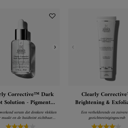
rly Corrective™ Dark
Clearly Correctiv
t Solution - Pigment
Brightening & Exfoli
orrigerend Serum
Daily Cleanser -
werkend serum dat donkere vlekken
Een verhelderende en zuivere
Gezichtsreiniger
r maakt en de huidteint zichtbaar
gezichtsreinigingsscrub
helderder maakt