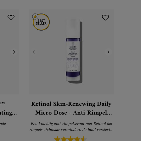
e™
Retinol Skin-Renewing Daily
ating
Micro-Dose - Anti-Rimpel
Serum
nde
Een krachtig anti-rimpelserum met Retinol dat
rimpels zichtbaar vermindert, de huid verstevigt
en de huidtextuur verfijnt voor zichtbare