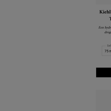
Kiehl
Conc
Een hydra
drog
Se