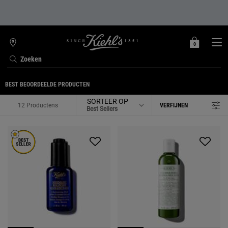
0
MIJN
0 PRODUCT
WINKELZOEKER
MANDJE
Zoeken
Hoofdinhoud
BEST BEOORDEELDE PRODUCTEN
SORTEER OP
12 Productens
VERFIJNEN
FILTER MENU