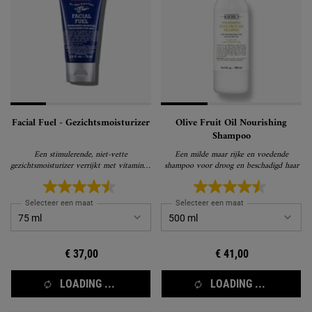
Facial Fuel - Gezichtsmoisturizer
Olive Fruit Oil Nourishing
Shampoo
Een stimulerende, niet-vette
Een milde maar rijke en voedende
gezichtsmoisturizer verrijkt met vitamines,
shampoo voor droog en beschadigd haar
geeft je huid energie
Selecteer een maat
Selecteer een maat
€ 37,00
€ 41,00
LOADING ...
LOADING ...