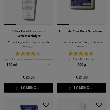
Ultra Facial Cleanser -
Ultimate Man Body Scrub Soap
Gezichtsreiniger
Een milde gezichtsreiniger voor alle
Een zeer efficiënte bodyscrub voor
huidtypes
mannen
Selecteer een maat
Eén Maat Beschikbaar
200 g
€ 25,00
€ 21,00
LOADING ...
LOADING ...