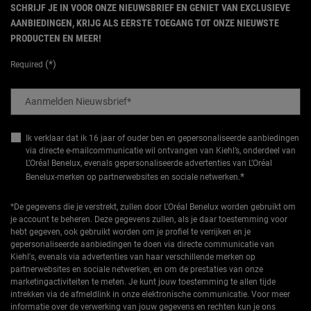
SCHRIJF JE IN VOOR ONZE NIEUWSBRIEF EN GENIET VAN EXCLUSIEVE
AANBIEDINGEN, KRIJG ALS EERSTE TOEGANG TOT ONZE NIEUWSTE
PRODUCTEN EN MEER!
(*)
Required
Aanmelden Nieuwsbrief
*
Ik verklaar dat ik 16 jaar of ouder ben en gepersonaliseerde aanbiedingen
via directe e-mailcommunicatie wil ontvangen van Kiehl’s, onderdeel van
L’Oréal Benelux, evenals gepersonaliseerde advertenties van L’Oréal
*
Benelux-merken op partnerwebsites en sociale netwerken.
*De gegevens die je verstrekt, zullen door L'Oréal Benelux worden gebruikt om
je account te beheren. Deze gegevens zullen, als je daar toestemming voor
hebt gegeven, ook gebruikt worden om je profiel te verrijken en je
gepersonaliseerde aanbiedingen te doen via directe communicatie van
Kiehl's, evenals via advertenties van haar verschillende merken op
partnerwebsites en sociale netwerken, en om de prestaties van onze
marketingactiviteiten te meten. Je kunt jouw toestemming te allen tijde
intrekken via de afmeldlink in onze elektronische communicatie. Voor meer
informatie over de verwerking van jouw gegevens en rechten kun je ons