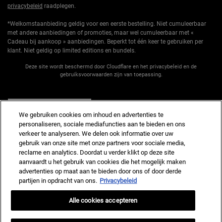
privacybeleid
raadplegen.
*Welkomstaanbieding geldig voor een eerste bestelling. Niet cumuleerbaar
met andere aanbiedingen of promoties, maar wel cumuleerbaar met «
Cadeau bij aankoop » aanbiedingen. Beperkt tot één keer te gebruiken per
klant. Niet geldig op limited editions en bundels.
Deze site wordt beschermd door Cloudflare en het privacybeleid en de
gebruiksvoorwaarden zijn van toepassing.
AANMELDEN
We gebruiken cookies om inhoud en advertenties te
personaliseren, sociale mediafuncties aan te bieden en ons
verkeer te analyseren. We delen ook informatie over uw
gebruik van onze site met onze partners voor sociale media,
reclame en analytics. Doordat u verder klikt op deze site
Fabrikantinformatie
aanvaardt u het gebruik van cookies die het mogelijk maken
advertenties op maat aan te bieden door ons of door derde
KIEHL'S
14, rue Royale - 75008 Paris France
partijen in opdracht van ons.
Privacybeleid
kiehls@nl.oaccare.com
Alle cookies accepteren
AANKOOPOPTIE