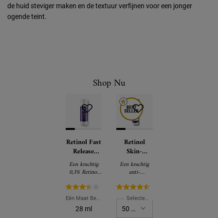
de huid steviger maken en de textuur verfijnen voor een jonger
ogende teint.
Shop Nu
Retinol Fast
Retinol
Release
Skin-
Wrinkle-
Renewing
Een krachtig
Een krachtig
Reducing
Daily
0,3% Retinol
anti-
Night
Micro-Dose
nachtserum
rimpelserum
Serum -
- Anti-
ondersteunt de
met Retinol
vernieuwing
dat rimpels
Nachtserum
Rimpel
Eén Maat Beschikbaar
Selecteer een maat
van de
zichtbaar
Serum
28 ml
opperhuid met
vermindert, de