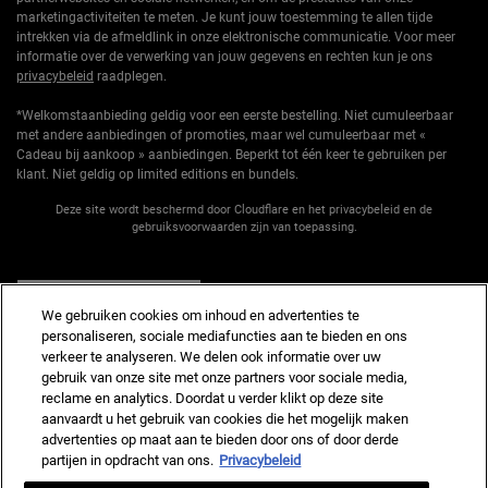
marketingactiviteiten te meten. Je kunt jouw toestemming te allen tijde
intrekken via de afmeldlink in onze elektronische communicatie. Voor meer
informatie over de verwerking van jouw gegevens en rechten kun je ons
privacybeleid
raadplegen.
*Welkomstaanbieding geldig voor een eerste bestelling. Niet cumuleerbaar
met andere aanbiedingen of promoties, maar wel cumuleerbaar met «
Cadeau bij aankoop » aanbiedingen. Beperkt tot één keer te gebruiken per
klant. Niet geldig op limited editions en bundels.
Deze site wordt beschermd door Cloudflare en het privacybeleid en de
gebruiksvoorwaarden zijn van toepassing.
AANMELDEN
We gebruiken cookies om inhoud en advertenties te
personaliseren, sociale mediafuncties aan te bieden en ons
verkeer te analyseren. We delen ook informatie over uw
gebruik van onze site met onze partners voor sociale media,
reclame en analytics. Doordat u verder klikt op deze site
Fabrikantinformatie
aanvaardt u het gebruik van cookies die het mogelijk maken
advertenties op maat aan te bieden door ons of door derde
KIEHL'S
14, rue Royale - 75008 Paris France
partijen in opdracht van ons.
Privacybeleid
kiehls@nl.oaccare.com