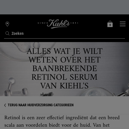
0
MIJN
0 PRODUCT
WINKELZOEKER
MANDJE
Zoeken
Hoofdinhoud
ALLES WAT JE WILT
WETEN OVER HET
BAANBREKENDE
RETINOL SERUM
VAN KIEHL'S
TERUG NAAR HUIDVERZORGING CATEGORIEËN
Retinol is een zeer effectief ingrediënt dat een breed
scala aan voordelen biedt voor de huid. Van het