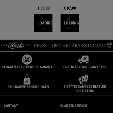
retinol dat
huid verstevigt
optimaal wordt
en de
€ 88,00
€ 87,00
opgenomen om
huidtextuur
fijne lijntjes,
verfijnt voor
rimpels en
zichtbare
diepe rimpels
vernieuwing
LOADING
LOADING
zichtbaar te
...
...
verbeteren.
28 DAGEN TEVREDENHEID GARANTIE
GRATIS LEVERING VANAF €60
5 GRATIS SAMPLES BIJ ELKE
EXCLUSIEVE AANBIEDINGEN
BESTELLING
Navigatie voettekst
CONTACT
KLANTENSERVICE