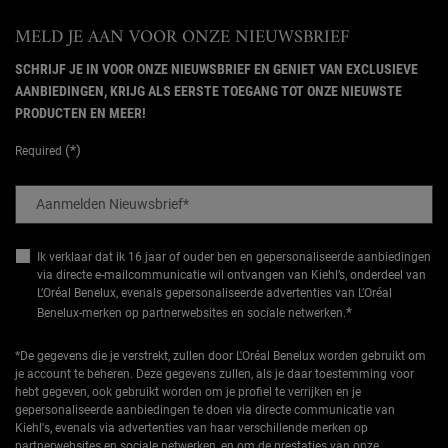
MELD JE AAN VOOR ONZE NIEUWSBRIEF
SCHRIJF JE IN VOOR ONZE NIEUWSBRIEF EN GENIET VAN EXCLUSIEVE
AANBIEDINGEN, KRIJG ALS EERSTE TOEGANG TOT ONZE NIEUWSTE
PRODUCTEN EN MEER!
(*)
Required
Aanmelden Nieuwsbrief
*
Ik verklaar dat ik 16 jaar of ouder ben en gepersonaliseerde aanbiedingen
via directe e-mailcommunicatie wil ontvangen van Kiehl’s, onderdeel van
L’Oréal Benelux, evenals gepersonaliseerde advertenties van L’Oréal
*
Benelux-merken op partnerwebsites en sociale netwerken.
*De gegevens die je verstrekt, zullen door L'Oréal Benelux worden gebruikt om
je account te beheren. Deze gegevens zullen, als je daar toestemming voor
hebt gegeven, ook gebruikt worden om je profiel te verrijken en je
gepersonaliseerde aanbiedingen te doen via directe communicatie van
Kiehl's, evenals via advertenties van haar verschillende merken op
partnerwebsites en sociale netwerken, en om de prestaties van onze