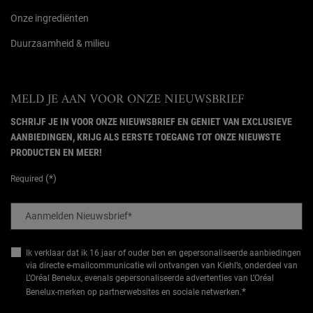
Onze ingrediënten
Duurzaamheid & milieu
MELD JE AAN VOOR ONZE NIEUWSBRIEF
SCHRIJF JE IN VOOR ONZE NIEUWSBRIEF EN GENIET VAN EXCLUSIEVE
AANBIEDINGEN, KRIJG ALS EERSTE TOEGANG TOT ONZE NIEUWSTE
PRODUCTEN EN MEER!
(*)
Required
Aanmelden Nieuwsbrief
*
Ik verklaar dat ik 16 jaar of ouder ben en gepersonaliseerde aanbiedingen
via directe e-mailcommunicatie wil ontvangen van Kiehl’s, onderdeel van
L’Oréal Benelux, evenals gepersonaliseerde advertenties van L’Oréal
*
Benelux-merken op partnerwebsites en sociale netwerken.