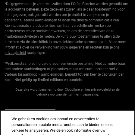
*De gegevens die je verstrekt, zullen door L'Oréal Benelux worden gebruikt om
je account te beheren. Deze gegevens zullen, als je daar toestemming voor
hebt gegeven, ook gebruikt worden om je profiel te verrijken en je
gepersonaliseerde aanbiedingen te doen via directe communicatie van
Kiehl's, evenals via advertenties van haar verschillende merken op
partnerwebsites en sociale netwerken, en om de prestaties van onze
marketingactiviteiten te meten. Je kunt jouw toestemming te allen tijde
intrekken via de afmeldlink in onze elektronische communicatie. Voor meer
informatie over de verwerking van jouw gegevens en rechten kun je ons
privacybeleid
raadplegen.
*Welkomstaanbieding geldig voor een eerste bestelling. Niet cumuleerbaar
met andere aanbiedingen of promoties, maar wel cumuleerbaar met «
Cadeau bij aankoop » aanbiedingen. Beperkt tot één keer te gebruiken per
klant. Niet geldig op limited editions en bundels.
Deze site wordt beschermd door Cloudflare en het privacybeleid en de
gebruiksvoorwaarden zijn van toepassing.
AANMELDEN
We gebruiken cookies om inhoud en advertenties te
personaliseren, sociale mediafuncties aan te bieden en ons
verkeer te analyseren. We delen ook informatie over uw