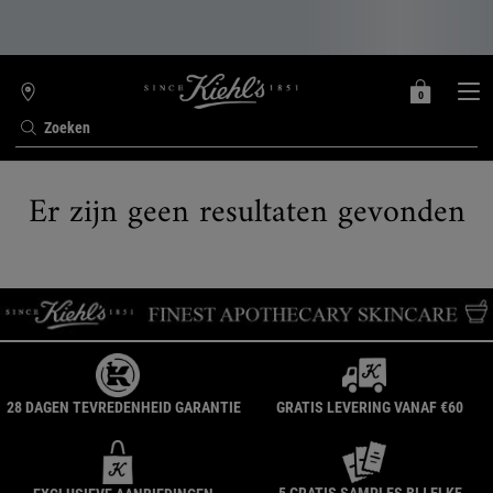
0
MIJN
0 PRODUCT
WINKELZOEKER
MANDJE
Zoeken
Hoofdinhoud
Er zijn geen resultaten gevonden
28 DAGEN TEVREDENHEID GARANTIE
GRATIS LEVERING VANAF €60
5 GRATIS SAMPLES BIJ ELKE