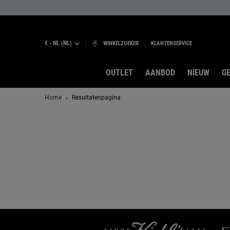
€ - NL (NL)
WINKELZOEKER
KLANTENSERVICE
OUTLET
AANBOD
NIEUW
GE
Hoofdinhoud
Home
Resultatenpagina