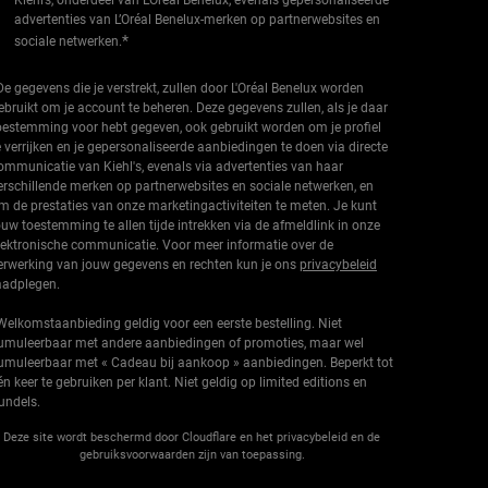
Kiehl’s, onderdeel van L’Oréal Benelux, evenals gepersonaliseerde
advertenties van L’Oréal Benelux-merken op partnerwebsites en
*
sociale netwerken.
De gegevens die je verstrekt, zullen door L'Oréal Benelux worden
ebruikt om je account te beheren. Deze gegevens zullen, als je daar
oestemming voor hebt gegeven, ook gebruikt worden om je profiel
e verrijken en je gepersonaliseerde aanbiedingen te doen via directe
ommunicatie van Kiehl's, evenals via advertenties van haar
erschillende merken op partnerwebsites en sociale netwerken, en
m de prestaties van onze marketingactiviteiten te meten. Je kunt
ouw toestemming te allen tijde intrekken via de afmeldlink in onze
lektronische communicatie. Voor meer informatie over de
erwerking van jouw gegevens en rechten kun je ons
privacybeleid
aadplegen.
Welkomstaanbieding geldig voor een eerste bestelling. Niet
umuleerbaar met andere aanbiedingen of promoties, maar wel
umuleerbaar met « Cadeau bij aankoop » aanbiedingen. Beperkt tot
én keer te gebruiken per klant. Niet geldig op limited editions en
undels.
Deze site wordt beschermd door Cloudflare en het privacybeleid en de
gebruiksvoorwaarden zijn van toepassing.