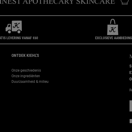
ATIS LEVERING VANAF €60
EXCLUSIEVE AANBIEDIN
ONTDEK KIEHL'S
S
Onze geschiedenis
E
Onze ingrediënten
O
Duurzaamheid & milieu
R