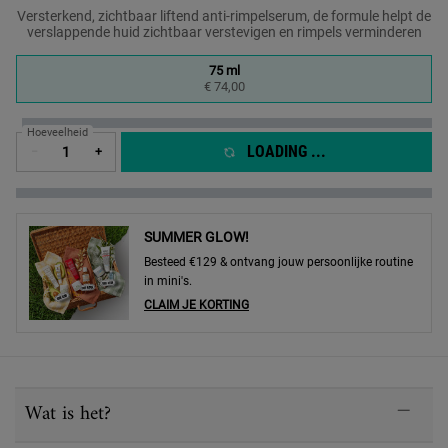
Versterkend, zichtbaar liftend anti-rimpelserum, de formule helpt de
verslappende huid zichtbaar verstevigen en rimpels verminderen
One formaat only
75 ml
Geselecteerd
, 1 of 1
€ 74,00
Hoeveelheid
LOADING ...
−
+
SUMMER GLOW!
Besteed €129 & ontvang jouw persoonlijke routine
in mini's.
CLAIM JE KORTING
PDP Sections Accordion
Wat is het?