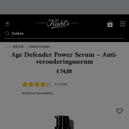
0
MIJN
0 PRODUCT
WINKELZOEKER
MANDJE
Zoeken
Hoofdinhoud
...
NIEUW
Reisformaten
Age Defender Power Serum – Anti-
verouderingsserum
€ 74,00
4.3
(135)
Lees
135
Schrijf een beoordeling
beoordelingen.
Dezelfde
paginalink.