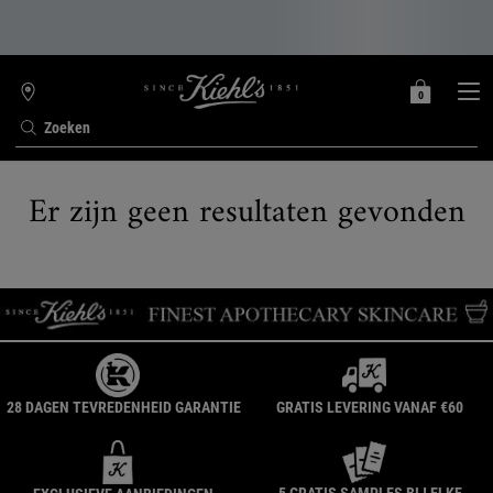
0
MIJN
0 PRODUCT
WINKELZOEKER
MANDJE
Zoeken
Hoofdinhoud
Er zijn geen resultaten gevonden
28 DAGEN TEVREDENHEID GARANTIE
GRATIS LEVERING VANAF €60
5 GRATIS SAMPLES BIJ ELKE