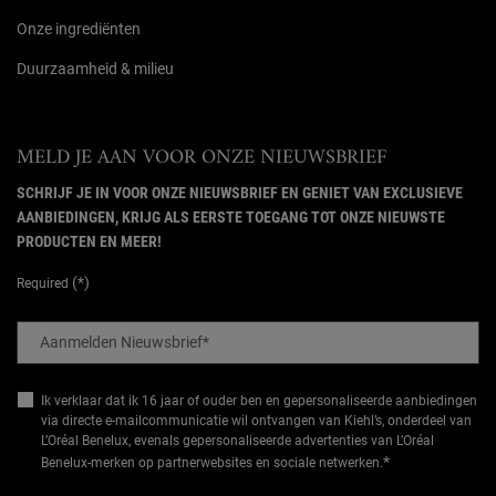
Onze ingrediënten
Duurzaamheid & milieu
MELD JE AAN VOOR ONZE NIEUWSBRIEF
SCHRIJF JE IN VOOR ONZE NIEUWSBRIEF EN GENIET VAN EXCLUSIEVE
AANBIEDINGEN, KRIJG ALS EERSTE TOEGANG TOT ONZE NIEUWSTE
PRODUCTEN EN MEER!
(*)
Required
Aanmelden Nieuwsbrief
*
Ik verklaar dat ik 16 jaar of ouder ben en gepersonaliseerde aanbiedingen
via directe e-mailcommunicatie wil ontvangen van Kiehl’s, onderdeel van
L’Oréal Benelux, evenals gepersonaliseerde advertenties van L’Oréal
*
Benelux-merken op partnerwebsites en sociale netwerken.