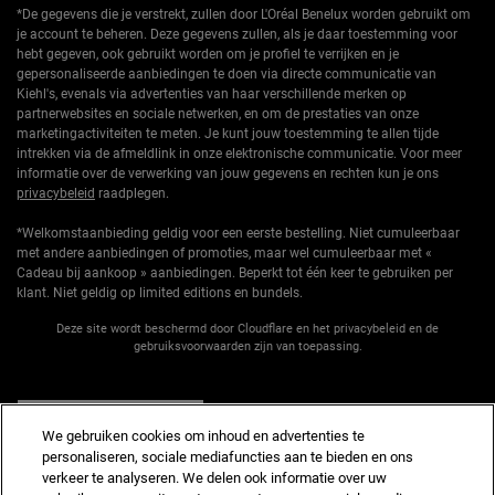
*De gegevens die je verstrekt, zullen door L'Oréal Benelux worden gebruikt om
je account te beheren. Deze gegevens zullen, als je daar toestemming voor
hebt gegeven, ook gebruikt worden om je profiel te verrijken en je
gepersonaliseerde aanbiedingen te doen via directe communicatie van
Kiehl's, evenals via advertenties van haar verschillende merken op
partnerwebsites en sociale netwerken, en om de prestaties van onze
marketingactiviteiten te meten. Je kunt jouw toestemming te allen tijde
intrekken via de afmeldlink in onze elektronische communicatie. Voor meer
informatie over de verwerking van jouw gegevens en rechten kun je ons
privacybeleid
raadplegen.
*Welkomstaanbieding geldig voor een eerste bestelling. Niet cumuleerbaar
met andere aanbiedingen of promoties, maar wel cumuleerbaar met «
Cadeau bij aankoop » aanbiedingen. Beperkt tot één keer te gebruiken per
klant. Niet geldig op limited editions en bundels.
Deze site wordt beschermd door Cloudflare en het privacybeleid en de
gebruiksvoorwaarden zijn van toepassing.
AANMELDEN
We gebruiken cookies om inhoud en advertenties te
personaliseren, sociale mediafuncties aan te bieden en ons
verkeer te analyseren. We delen ook informatie over uw