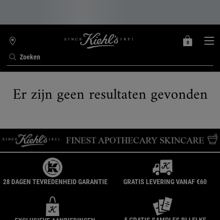
0
MIJN
0 PRODUCT
WINKELZOEKER
MANDJE
Zoeken
Hoofdinhoud
Er zijn geen resultaten gevonden
28 DAGEN TEVREDENHEID GARANTIE
GRATIS LEVERING VANAF €60
5 GRATIS SAMPLES BIJ ELKE