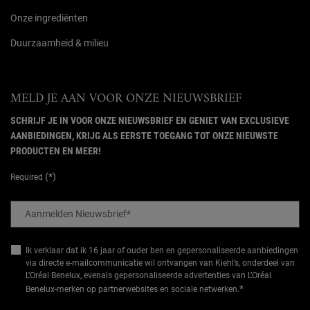
Onze ingrediënten
Duurzaamheid & milieu
MELD JE AAN VOOR ONZE NIEUWSBRIEF
SCHRIJF JE IN VOOR ONZE NIEUWSBRIEF EN GENIET VAN EXCLUSIEVE
AANBIEDINGEN, KRIJG ALS EERSTE TOEGANG TOT ONZE NIEUWSTE
PRODUCTEN EN MEER!
(*)
Required
Aanmelden Nieuwsbrief
*
Ik verklaar dat ik 16 jaar of ouder ben en gepersonaliseerde aanbiedingen
via directe e-mailcommunicatie wil ontvangen van Kiehl’s, onderdeel van
L’Oréal Benelux, evenals gepersonaliseerde advertenties van L’Oréal
*
Benelux-merken op partnerwebsites en sociale netwerken.