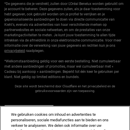
*De gegevens die je verstrekt, zullen door L'Oréal Benelux worden gebruikt om
je account te beheren. Deze gegevens zullen, als je daar toestemming voor
hebt gegeven, ook gebruikt worden om je profiel te verrijken en je
gepersonaliseerde aanbiedingen te doen via directe communicatie van
Kiehl's, evenals via advertenties van haar verschillende merken op
partnerwebsites en sociale netwerken, en om de prestaties van onze
marketingactiviteiten te meten. Je kunt jouw toestemming te allen tijde
intrekken via de afmeldlink in onze elektronische communicatie. Voor meer
informatie over de verwerking van jouw gegevens en rechten kun je ons
privacybeleid
raadplegen.
*Welkomstaanbieding geldig voor een eerste bestelling. Niet cumuleerbaar
met andere aanbiedingen of promoties, maar wel cumuleerbaar met «
Cadeau bij aankoop » aanbiedingen. Beperkt tot één keer te gebruiken per
klant. Niet geldig op limited editions en bundels.
Deze site wordt beschermd door Cloudflare en het privacybeleid en de
gebruiksvoorwaarden zijn van toepassing.
AANMELDEN
We gebruiken cookies om inhoud en advertenties te
personaliseren, sociale mediafuncties aan te bieden en ons
verkeer te analyseren. We delen ook informatie over uw