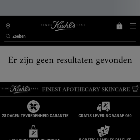
0
MIJN
0 PRODUCT
WINKELZOEKER
MANDJE
Zoeken
Hoofdinhoud
Er zijn geen resultaten gevonden
28 DAGEN TEVREDENHEID GARANTIE
GRATIS LEVERING VANAF €60
5 GRATIS SAMPLES BIJ ELKE