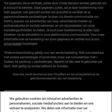
*De gegevens die je verstrekt, zullen door L'Oréal Benelux worden gebruikt om
je account te beheren. Deze gegevens zullen, als je daar toestemming voor
hebt gegeven, ook gebruikt worden om je profiel te verrijken en je
gepersonaliseerde aanbiedingen te doen via directe communicatie van
Kiehl's, evenals via advertenties van haar verschillende merken op
partnerwebsites en sociale netwerken, en om de prestaties van onze
marketingactiviteiten te meten. Je kunt jouw toestemming te allen tijde
intrekken via de afmeldlink in onze elektronische communicatie. Voor meer
informatie over de verwerking van jouw gegevens en rechten kun je ons
privacybeleid
raadplegen.
*Welkomstaanbieding geldig voor een eerste bestelling. Niet cumuleerbaar
met andere aanbiedingen of promoties, maar wel cumuleerbaar met «
Cadeau bij aankoop » aanbiedingen. Beperkt tot één keer te gebruiken per
klant. Niet geldig op limited editions en bundels.
Deze site wordt beschermd door Cloudflare en het privacybeleid en de
gebruiksvoorwaarden zijn van toepassing.
AANMELDEN
We gebruiken cookies om inhoud en advertenties te
personaliseren, sociale mediafuncties aan te bieden en ons
verkeer te analyseren. We delen ook informatie over uw