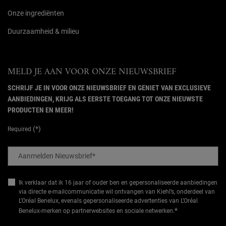
Onze ingrediënten
Duurzaamheid & milieu
MELD JE AAN VOOR ONZE NIEUWSBRIEF
SCHRIJF JE IN VOOR ONZE NIEUWSBRIEF EN GENIET VAN EXCLUSIEVE
AANBIEDINGEN, KRIJG ALS EERSTE TOEGANG TOT ONZE NIEUWSTE
PRODUCTEN EN MEER!
(*)
Required
Aanmelden Nieuwsbrief
*
Ik verklaar dat ik 16 jaar of ouder ben en gepersonaliseerde aanbiedingen
via directe e-mailcommunicatie wil ontvangen van Kiehl’s, onderdeel van
L’Oréal Benelux, evenals gepersonaliseerde advertenties van L’Oréal
*
Benelux-merken op partnerwebsites en sociale netwerken.