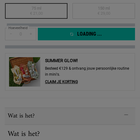
Select a formaat
75 ml
150 ml
Geselecteerd
De productvariant is niet in voorraad, {0}
, 1 of 2
Geselecteerd
De productvariant is 
, 2 of 2
€ 21,00
€ 29,00
Hoeveelheid
LOADING ...
−
+
SUMMER GLOW!
Besteed €129 & ontvang jouw persoonlijke routine
in mini's.
CLAIM JE KORTING
PDP Sections Accordion
Wat is het?
Wat is het?