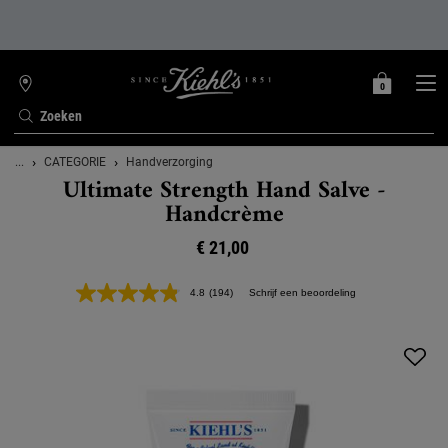
0
MIJN
0 PRODUCT
WINKELZOEKER
MANDJE
Zoeken
Hoofdinhoud
...
CATEGORIE
Handverzorging
Ultimate Strength Hand Salve -
Handcrème
€ 21,00
4.8
(194)
Schrijf een beoordeling
Lees
194
beoordelingen.
Dezelfde
paginalink.