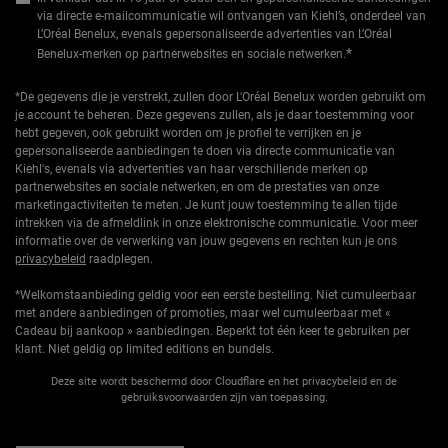
via directe e-mailcommunicatie wil ontvangen van Kiehl’s, onderdeel van
L’Oréal Benelux, evenals gepersonaliseerde advertenties van L’Oréal
*
Benelux-merken op partnerwebsites en sociale netwerken.
*De gegevens die je verstrekt, zullen door L'Oréal Benelux worden gebruikt om
je account te beheren. Deze gegevens zullen, als je daar toestemming voor
hebt gegeven, ook gebruikt worden om je profiel te verrijken en je
gepersonaliseerde aanbiedingen te doen via directe communicatie van
Kiehl's, evenals via advertenties van haar verschillende merken op
partnerwebsites en sociale netwerken, en om de prestaties van onze
marketingactiviteiten te meten. Je kunt jouw toestemming te allen tijde
intrekken via de afmeldlink in onze elektronische communicatie. Voor meer
informatie over de verwerking van jouw gegevens en rechten kun je ons
privacybeleid
raadplegen.
*Welkomstaanbieding geldig voor een eerste bestelling. Niet cumuleerbaar
met andere aanbiedingen of promoties, maar wel cumuleerbaar met «
Cadeau bij aankoop » aanbiedingen. Beperkt tot één keer te gebruiken per
klant. Niet geldig op limited editions en bundels.
Deze site wordt beschermd door Cloudflare en het privacybeleid en de
gebruiksvoorwaarden zijn van toepassing.