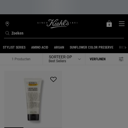
0
MIJN
0 PRODUCT
WINKELZOEKER
MANDJE
Zoeken
Hoofdinhoud
STYLIST SERIES
AMINO ACID
ARGAN
SUNFLOWER COLOR PRESERVE
RICE 
SORTEER OP
1 Producten
VERFIJNEN
FILTER MENU