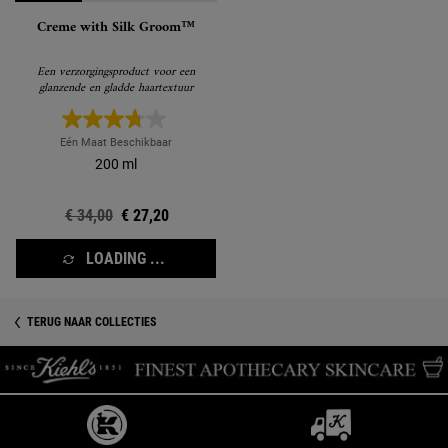
Creme with Silk Groom™
Een verzorgingsproduct voor een
glanzende en gladde haartextuur
Eén Maat Beschikbaar
200 ml
Oude prijs
€ 34,00
Nieuwe prijs
€ 27,20
LOADING ...
TERUG NAAR COLLECTIES