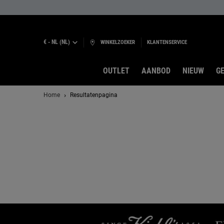
€ - NL (NL)
WINKELZOEKER
KLANTENSERVICE
OUTLET
AANBOD
NIEUW
GE
Hoofdinhoud
Home
Resultatenpagina