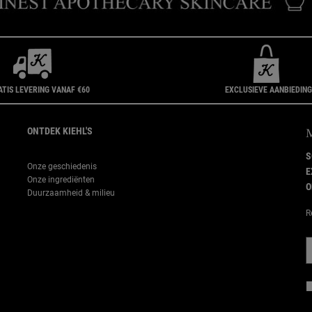
ATIS LEVERING VANAF €60
EXCLUSIEVE AANBIEDIN
ONTDEK KIEHL'S
S
Onze geschiedenis
E
Onze ingrediënten
O
Duurzaamheid & milieu
R