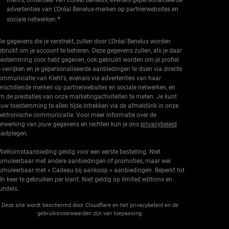
Kiehl’s, onderdeel van L’Oréal Benelux, evenals gepersonaliseerde
advertenties van L’Oréal Benelux-merken op partnerwebsites en
*
sociale netwerken.
De gegevens die je verstrekt, zullen door L'Oréal Benelux worden
ebruikt om je account te beheren. Deze gegevens zullen, als je daar
oestemming voor hebt gegeven, ook gebruikt worden om je profiel
e verrijken en je gepersonaliseerde aanbiedingen te doen via directe
ommunicatie van Kiehl's, evenals via advertenties van haar
erschillende merken op partnerwebsites en sociale netwerken, en
m de prestaties van onze marketingactiviteiten te meten. Je kunt
ouw toestemming te allen tijde intrekken via de afmeldlink in onze
lektronische communicatie. Voor meer informatie over de
erwerking van jouw gegevens en rechten kun je ons
privacybeleid
aadplegen.
Welkomstaanbieding geldig voor een eerste bestelling. Niet
umuleerbaar met andere aanbiedingen of promoties, maar wel
umuleerbaar met « Cadeau bij aankoop » aanbiedingen. Beperkt tot
én keer te gebruiken per klant. Niet geldig op limited editions en
undels.
Deze site wordt beschermd door Cloudflare en het privacybeleid en de
gebruiksvoorwaarden zijn van toepassing.